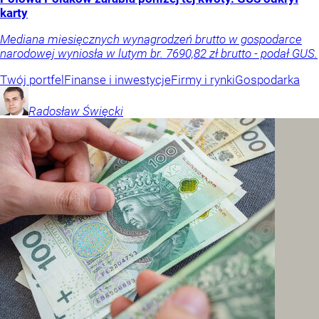
karty
Mediana miesięcznych wynagrodzeń brutto w gospodarce
narodowej wyniosła w lutym br. 7690,82 zł brutto - podał GUS.
Twój portfel
Finanse i inwestycje
Firmy i rynki
Gospodarka
Radosław
Święcki