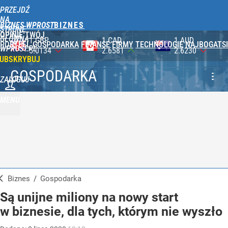
PRZEJDŹ
NA
BIZNES WPROST
STRONĘ
OPINIE
TWÓJ
GŁÓWNĄ
1 CAD
1 AUD
100 JPY
PORTFEL
GOSPODARKA
FINANSE
FIRMY
TECHNOLOGIE
NAJBOGATSI
WPROST.PL
2.6581
2.6230
2.3590
UBSKRYBUJ
GOSPODARKA
ZALOGUJ
MENU
Biznes
/
Gospodarka
Są unijne miliony na nowy start
w biznesie, dla tych, którym nie wyszło