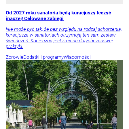
Od 2027 roku sanatoria będą kuracjuszy leczyć
inaczej! Celowane zabiegi
Nie może być tak, że bez względu na rodzaj schorzenia,
kuracjusze w sanatoriach otrzymują ten sam zestaw
świadczeń. Konieczna jest zmiana dotychczasowej
praktyki.
Zdrowie
Dodatki i programy
Wiadomości