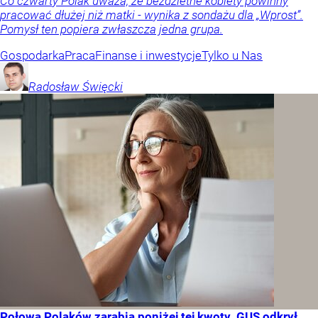
Co czwarty Polak uważa, że bezdzietne kobiety powinny
pracować dłużej niż matki - wynika z sondażu dla „Wprost”.
Pomysł ten popiera zwłaszcza jedna grupa.
Gospodarka
Praca
Finanse i inwestycje
Tylko u Nas
Radosław
Święcki
Połowa Polaków zarabia poniżej tej kwoty. GUS odkrył