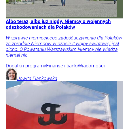
Albo teraz, albo już nigdy. Niemcy o wojennych
odszkodowaniach dla Polaków
W sprawie niemieckiego zadośćuczynienia dla Polaków
za zbrodnie Niemców w czasie II wojny światowej jest
cicho. O Powstaniu Warszawskim Niemcy nie wiedzą
niemal nic.
Dodatki i programy
Finanse i banki
Wiadomości
Jowita
Flankowska