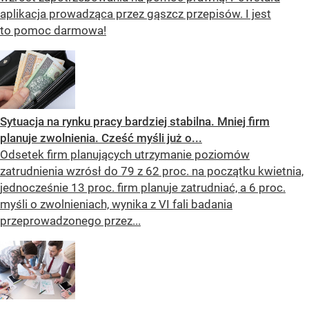
aplikacja prowadząca przez gąszcz przepisów. I jest
to pomoc darmowa!
Sytuacja na rynku pracy bardziej stabilna. Mniej firm
planuje zwolnienia. Cześć myśli już o...
Odsetek firm planujących utrzymanie poziomów
zatrudnienia wzrósł do 79 z 62 proc. na początku kwietnia,
jednocześnie 13 proc. firm planuje zatrudniać, a 6 proc.
myśli o zwolnieniach, wynika z VI fali badania
przeprowadzonego przez...