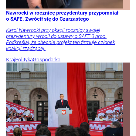
Nawrocki w rocznicę prezydentury przypomniał
o SAFE. Zwrócił się do Czarzastego
Karol Nawrocki przy okazji rocznicy swojej
prezydentury wrócił do ustawy o SAFE 0 proc.
Podkreślał, że obecnie projekt ten firmuje członek
koalicji rządzącej.
Kraj
Polityka
Gospodarka