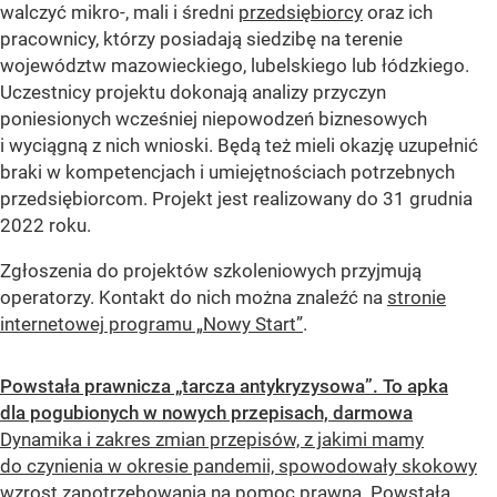
walczyć mikro-, mali i średni
przedsiębiorcy
oraz ich
pracownicy, którzy posiadają siedzibę na terenie
województw mazowieckiego, lubelskiego lub łódzkiego.
Uczestnicy projektu dokonają analizy przyczyn
poniesionych wcześniej niepowodzeń biznesowych
i wyciągną z nich wnioski. Będą też mieli okazję uzupełnić
braki w kompetencjach i umiejętnościach potrzebnych
przedsiębiorcom. Projekt jest realizowany do 31 grudnia
2022 roku.
Zgłoszenia do projektów szkoleniowych przyjmują
operatorzy. Kontakt do nich można znaleźć na
stronie
internetowej programu „Nowy Start”
.
Powstała prawnicza „tarcza antykryzysowa”. To apka
dla pogubionych w nowych przepisach, darmowa
Dynamika i zakres zmian przepisów, z jakimi mamy
do czynienia w okresie pandemii, spowodowały skokowy
wzrost zapotrzebowania na pomoc prawną. Powstała