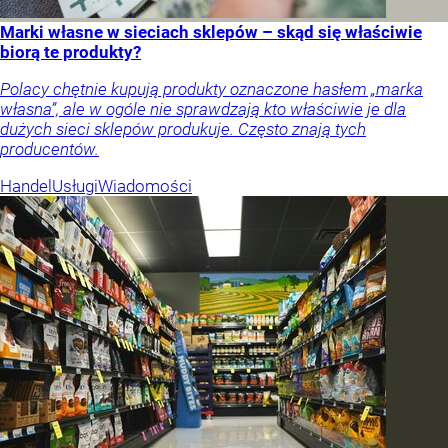
Marki własne w sieciach sklepów – skąd się właściwie
biorą te produkty?
Polacy chętnie kupują produkty oznaczone hasłem „marka
własna”, ale w ogóle nie sprawdzają kto właściwie je dla
dużych sieci sklepów produkuje. Często znają tych
producentów.
Handel
Usługi
Wiadomości