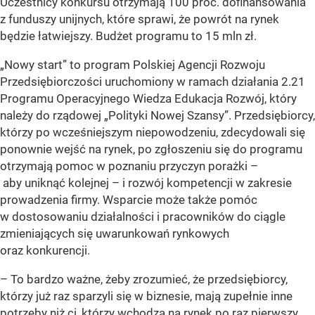
Uczestnicy konkursu otrzymają 100 proc. dofinansowania
z funduszy unijnych, które sprawi, że powrót na rynek
będzie łatwiejszy. Budżet programu to 15 mln zł.
„Nowy start” to program Polskiej Agencji Rozwoju
Przedsiębiorczości uruchomiony w ramach działania 2.21
Programu Operacyjnego Wiedza Edukacja Rozwój, który
należy do rządowej „Polityki Nowej Szansy”. Przedsiębiorcy,
którzy po wcześniejszym niepowodzeniu, zdecydowali się
ponownie wejść na rynek, po zgłoszeniu się do programu
otrzymają pomoc w poznaniu przyczyn porażki –
aby uniknąć kolejnej – i rozwój kompetencji w zakresie
prowadzenia firmy. Wsparcie może także pomóc
w dostosowaniu działalności i pracowników do ciągle
zmieniających się uwarunkowań rynkowych
oraz konkurencji.
– To bardzo ważne, żeby zrozumieć, że przedsiębiorcy,
którzy już raz sparzyli się w biznesie, mają zupełnie inne
potrzeby niż ci, którzy wchodzą na rynek po raz pierwszy.