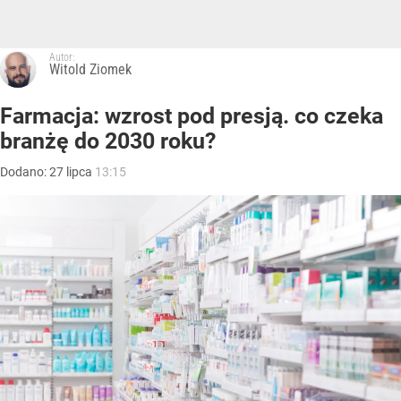
Autor:
Witold Ziomek
Farmacja: wzrost pod presją. co czeka
branżę do 2030 roku?
Dodano:
27
lipca
13:15