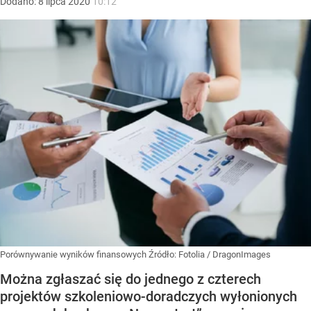
Dodano:
8
lipca
2020
10:12
Porównywanie wyników finansowych
Źródło:
Fotolia
/
DragonImages
Można zgłaszać się do jednego z czterech
projektów szkoleniowo-doradczych wyłonionych