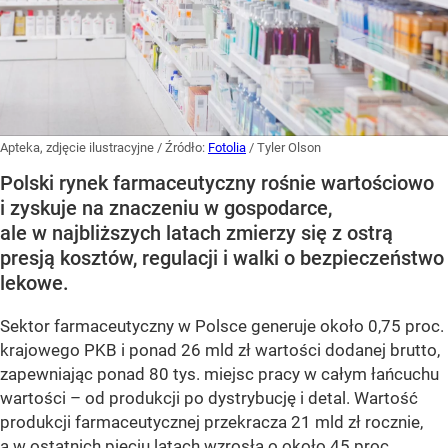
Apteka, zdjęcie ilustracyjne
/ Źródło:
Fotolia
/
Tyler Olson
Polski rynek farmaceutyczny rośnie wartościowo
i zyskuje na znaczeniu w gospodarce,
ale w najbliższych latach zmierzy się z ostrą
presją kosztów, regulacji i walki o bezpieczeństwo
lekowe.
Sektor farmaceutyczny w Polsce generuje około 0,75 proc.
krajowego PKB i ponad 26 mld zł wartości dodanej brutto,
zapewniając ponad 80 tys. miejsc pracy w całym łańcuchu
wartości – od produkcji po dystrybucję i detal. Wartość
produkcji farmaceutycznej przekracza 21 mld zł rocznie,
a w ostatnich pięciu latach wzrosła o około 45 proc.,