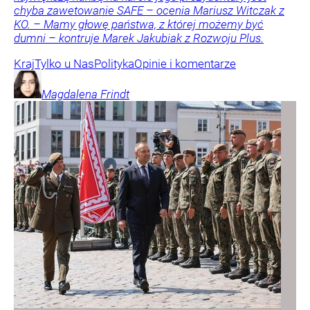
chyba zawetowanie SAFE – ocenia Mariusz Witczak z
KO. – Mamy głowę państwa, z której możemy być
dumni – kontruje Marek Jakubiak z Rozwoju Plus.
Kraj
Tylko u Nas
Polityka
Opinie i komentarze
Magdalena
Frindt