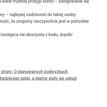
iele trudniej przejąć konto – zalogowanie się
y – najlepiej zadzwonić do takiej osoby.
ość, że znajomy rzeczywiście jest w potrzebie
rzestępca nie skorzysta z kodu, dopóki
ać straty. O planowanych podwyżkach
adziesiąt opłat, a płatne stały się usługi