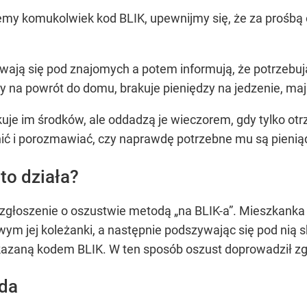
żemy komukolwiek kod BLIK, upewnijmy się, że za prośbą 
ają się pod znajomych a potem informują, że potrzebują 
zy na powrót do domu, brakuje pieniędzy na jedzenie, ma
uje im środków, ale oddadzą je wieczorem, gdy tylko otr
ć i porozmawiać, czy naprawdę potrzebne mu są pieniąd
to działa?
i zgłoszenie o oszustwie metodą „na BLIK-a”. Mieszkanka
wym jej koleżanki, a następnie podszywając się pod nią s
azaną kodem BLIK. W ten sposób oszust doprowadził zgła
da