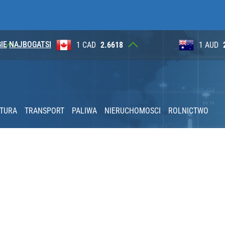
IE
NAJBOGATSI
8
1 AUD
2.6265
100 JP
KTURA
TRANSPORT
PALIWA
NIERUCHOMOSCI
ROLNICTWO