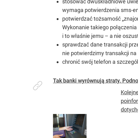
stosować dwuskładniowe uwierz
wymaga potwierdzenia sms-e
potwierdzać tożsamość „znajomy
Wykonanie takiego połączenia 
i to właśnie jemu – a nie oszu
sprawdzać dane transakcji prze
nie potwierdzimy transakcji na
chronić swój telefon a szczegól
Tak banki wyrównują straty. Podnos
Kolejn
poinfor
dotych