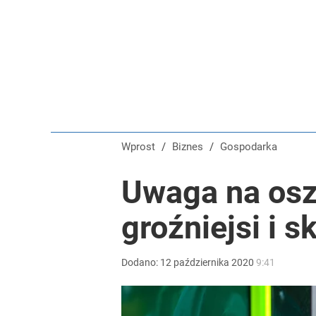
Wprost
/
Biznes
/
Gospodarka
Uwaga na osz
groźniejsi i s
Dodano:
12
października
2020
9:41