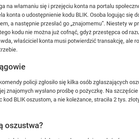
ga na włamaniu się i przejęciu konta na portalu społec
la konta o udostępnienie kodu BLIK. Osoba logując się
fonem, a następnie przesłać go „znajomemu”. Niestety w 
tego kodu nie można już cofnąć, gdyż przestępca od ra
awda, właściciel konta musi potwierdzić transakcję, ale
trzebie.
ągowie
komendy policji zgłosiło się kilka osób zgłaszających o
j znajomych wysłano prośbę o pożyczkę. Na szczęście nik
c kod BLIK oszustom, a nie koleżance, straciła 2 tys. złot
rą oszustwa?