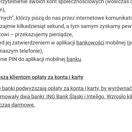
ytelnienie swoich kont społecznościowych (wówczas o w
m),
ch”, którzy piszą do nas przez internetowe komunikator
zajmie kilkadziesiąt sekund, a tym samym zyskamy pewn
stowi – przekazujemy pieniądze,
d jej zatwierdzeniem w aplikacji
bankowości
mobilnej (p
 naszym telefonie),
nie PIN do aplikacji mobilnej
banku
.
zą klientom opłaty za konta i karty
e banki podwyższają opłaty za konta i karty, by wyrówn
mowały dwa banki: ING Bank Śląski i Inteligo. Wzrosło kilk
czas darmowe.