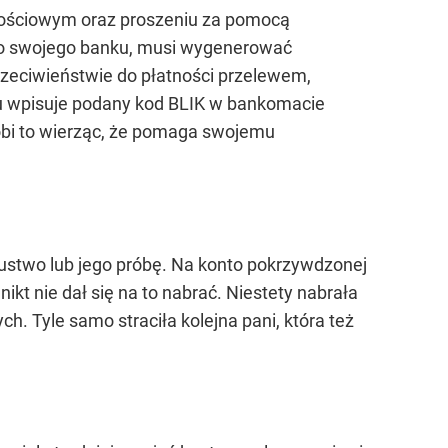
znościowym oraz proszeniu za pomocą
 do swojego banku, musi wygenerować
przeciwieństwie do płatności przelewem,
zu wpisuje podany kod BLIK w bankomacie
 robi to wierząc, że pomaga swojemu
szustwo lub jego próbę. Na konto pokrzywdzonej
t nie dał się na to nabrać. Niestety nabrała
ych. Tyle samo straciła kolejna pani, która też