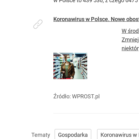
w Polsce to 439 536, z czego 6475
Koronawirus w Polsce. Nowe obost
W środ
Zmniej
niektó
Źródło:
WPROST.pl
Gospodarka
Koronawirus w 