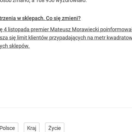
 osób zmarło, a 168 950 wyzdrowiało.
rzenia w sklepach. Co się zmieni?
ę 4 listopada premier Mateusz Morawiecki poinformował
sza się limit klientów przypadających na metr kwadrato
rych sklepów.
Polsce
Kraj
Życie