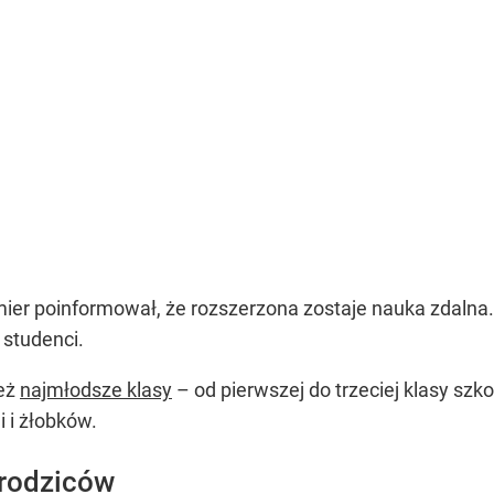
er poinformował, że rozszerzona zostaje nauka zdalna. Do
 studenci.
ież
najmłodsze klasy
– od pierwszej do trzeciej klasy szk
 i żłobków.
 rodziców