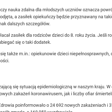
, czy nauka zdalna dla młodszych uczniów oznacza powró
 podjęta, a zasiłek opiekuńczy będzie przyznawany na t
dnak dalszych szczegółów.
cał zasiłek dla rodziców dzieci do 8. roku życia. Jeśli 
ubiegać się o taki dodatek.
się także m.in.: opiekunowie dzieci niepełnosprawnych, cz
ości.
ającą się sytuacją epidemiologiczną w naszym kraju. W
ych zakażeń koronawirusem, jak i liczby ofiar śmiertel
 Zdrowia poinformowało o 24 692 nowych zakażeniach i 