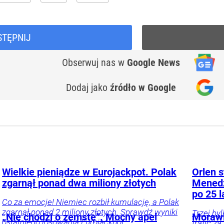
STĘPNIJ
Obserwuj nas
w
Google News
Dodaj jako
źródło w Google
Wielkie pieniądze w Eurojackpot. Polak
Orlen s
zgarnął ponad dwa miliony złotych
Menedż
po 25 l
Co za emocje! Niemiec rozbił kumulację, a Polak
zgarnął ponad 2 miliony złotych. Sprawdź wyniki
Trzej by
„Nie chodzi o zemstę”. Mocny apel
Morawi
ostatniego losowania Eurojackpot.
trafić z