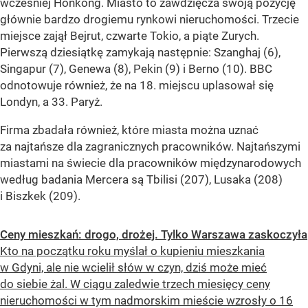
wcześniej Honkong. Miasto to zawdzięcza swoją pozycję
głównie bardzo drogiemu rynkowi nieruchomości. Trzecie
miejsce zajął Bejrut, czwarte Tokio, a piąte Zurych.
Pierwszą dziesiątkę zamykają następnie: Szanghaj (6),
Singapur (7), Genewa (8), Pekin (9) i Berno (10). BBC
odnotowuje również, że na 18. miejscu uplasował się
Londyn, a 33. Paryż.
Firma zbadała również, które miasta można uznać
za najtańsze dla zagranicznych pracowników. Najtańszymi
miastami na świecie dla pracowników międzynarodowych
według badania Mercera są Tbilisi (207), Lusaka (208)
i Biszkek (209).
Ceny mieszkań: drogo, drożej. Tylko Warszawa zaskoczyła
Kto na początku roku myślał o kupieniu mieszkania
w Gdyni, ale nie wcielił słów w czyn, dziś może mieć
do siebie żal. W ciągu zaledwie trzech miesięcy ceny
nieruchomości w tym nadmorskim mieście wzrosły o 16