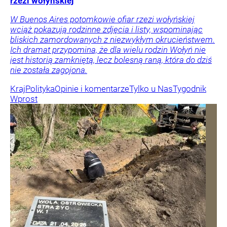
rzezi wołyńskiej
W Buenos Aires potomkowie ofiar rzezi wołyńskiej
wciąż pokazują rodzinne zdjęcia i listy, wspominając
bliskich zamordowanych z niezwykłym okrucieństwem.
Ich dramat przypomina, że dla wielu rodzin Wołyń nie
jest historią zamkniętą, lecz bolesną raną, która do dziś
nie została zagojona.
Kraj
Polityka
Opinie i komentarze
Tylko u Nas
Tygodnik
Wprost