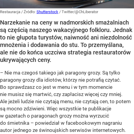
Restauracja
/ Źródło:
Shutterstock
/
Twitter/@ChLiberator
Narzekanie na ceny w nadmorskich smażalniach
są częścią naszego wakacyjnego folkloru. Jednak
to nie głupota turystów, naiwność ani niezdolność
mnożenia i dodawania do stu. To przemyślana,
ale nie do końca uczciwa strategia restauratorów
ukrywających ceny.
– Nie ma czegoś takiego jak paragony grozy. Są tylko
paragony grozy dla idiotów, którzy nie potrafią czytać.
Bo sprawdzasz co jest w menu i w tym momencie
nie musisz się martwić, czy zapłacisz więcej czy mniej.
Ale jeżeli ludzie nie czytają menu, nie czytają cen, to potem
są mocno zdziwieni. Więc wszystkie te publikacje
w gazetach o paragonach grozy można wyrzucić
do śmietnika – powiedział w facebookowym nagraniu
autor jednego ze świnoujskich serwisów internetowych.