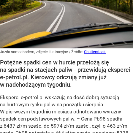
Jazda samochodem, zdjęcie ilustracyjne
/ Źródło:
Shutterstock
Potężne spadki cen w hurcie przełożą się
na spadki na stacjach paliw - przewidują eksperci
e-petrol.pl. Kierowcy odczują zmiany już
w nadchodzącym tygodniu.
Eksperci e-petrol.pl wskazują na dość dobrą sytuacją
na hurtowym rynku paliw na początku sierpnia.
W pierwszym tygodniu miesiąca odnotowano wyraźny
spadek cen podstawowych paliw. –
Cena Pb98 spadła
z 6437 zł/m sześc. do 5974 zł/m sześc., czyli o 463 zł/m
sześc. Pb95 potaniała o 464 zł/m sześc. z poziomu 5738