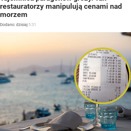
restauratorzy manipulują cenami nad
morzem
Dodano:
dzisiaj
5:31