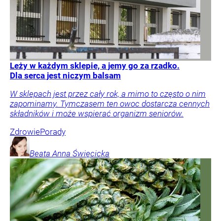
Leży w każdym sklepie, a jemy go za rzadko.
Dla serca jest niczym balsam
W sklepach jest przez cały rok, a mimo to często o nim
zapominamy. Tymczasem ten owoc dostarcza cennych
składników i może wspierać organizm seniorów.
Zdrowie
Porady
Beata Anna
Święcicka