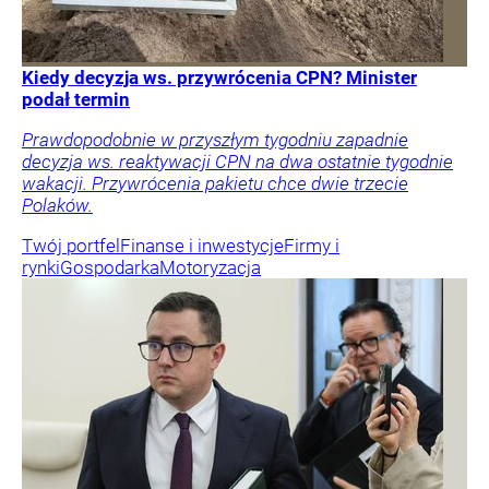
Kiedy decyzja ws. przywrócenia CPN? Minister
podał termin
Prawdopodobnie w przyszłym tygodniu zapadnie
decyzja ws. reaktywacji CPN na dwa ostatnie tygodnie
wakacji. Przywrócenia pakietu chce dwie trzecie
Polaków.
Twój portfel
Finanse i inwestycje
Firmy i
rynki
Gospodarka
Motoryzacja