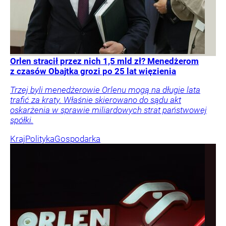
Orlen stracił przez nich 1,5 mld zł? Menedżerom
z czasów Obajtka grozi po 25 lat więzienia
Trzej byli menedżerowie Orlenu mogą na długie lata
trafić za kraty. Właśnie skierowano do sądu akt
oskarżenia w sprawie miliardowych strat państwowej
spółki.
Kraj
Polityka
Gospodarka