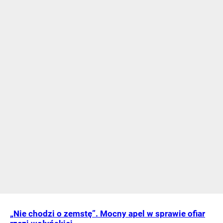
„Nie chodzi o zemstę”. Mocny apel w sprawie ofiar