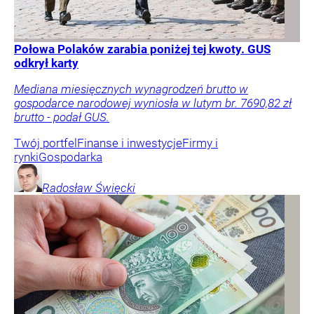
Połowa Polaków zarabia poniżej tej kwoty. GUS
odkrył karty
Mediana miesięcznych wynagrodzeń brutto w
gospodarce narodowej wyniosła w lutym br. 7690,82 zł
brutto - podał GUS.
Twój portfel
Finanse i inwestycje
Firmy i
rynki
Gospodarka
Radosław
Święcki