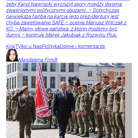
żeby Karol Nawrocki wyciszył spory między dwoma
zwaśnionymi politycznymi obozami. – Dotychczas
największą hańbą na karcie jego prezydentury jest
chyba zawetowanie SAFE – ocenia Mariusz Witczak z
KO. – Mamy głowę państwa, z której możemy być
dumni – kontruje Marek Jakubiak z Rozwoju Plus.
Kraj
Tylko u Nas
Polityka
Opinie i komentarze
Magdalena
Frindt