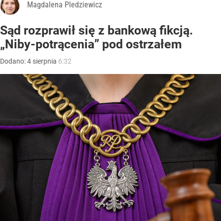
Magdalena Pledziewicz
Sąd rozprawił się z bankową fikcją.
„Niby-potrącenia” pod ostrzałem
Dodano:
4
sierpnia
6:32