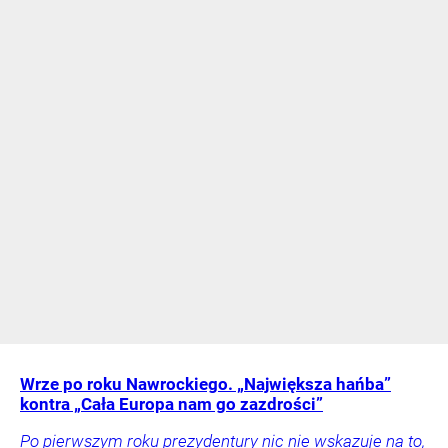
Wrze po roku Nawrockiego. „Największa hańba”
kontra „Cała Europa nam go zazdrości”
Po pierwszym roku prezydentury nic nie wskazuje na to,