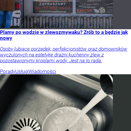
Plamy po wodzie w zlewozmywaku? Zrób to a będzie jak
nowy
Osoby lubiące porządek, perfekcjonistów oraz domowników
wyczulonych na estetykę drażni kuchenny zlew z
pozostawionymi kroplami wody. Jest na to rada.
Porady
Usługi
Wiadomości