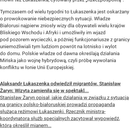
Tymczasem od wielu tygodni to Łukaszenka jest oskarżany
o prowokowanie niebezpiecznych sytuacji. Władze
Białorusi najpierw zniosły wizy dla obywateli wielu krajów
Bliskiego Wschodu i Afryki i umożliwiły im wjazd
pod pozorem wycieczki, a później funkcjonariusze z granicy
uniemożliwiali tym ludziom powrót na lotnisko i wylot
do domu. Polskie władze od dawna określają działania
Mińska jako wojnę hybrydową, czyli próbę wywołania
konfliktu w łonie Unii Europejskiej.
Alaksandr Łukaszenka odwiedził migrantów. Stanisław
Żaryn: Wizyta zamieniła się w spektakl...
Stanisław Żaryn opisał, jakie działania w związku z sytuacją
na granicy polsko-białoruskiej prowadzi propaganda
służąca reżimowi Łukaszenki. Rzecznik ministra-
koordynatora służb specjalnych zacytował wypowiedź,
którą określił mianem...