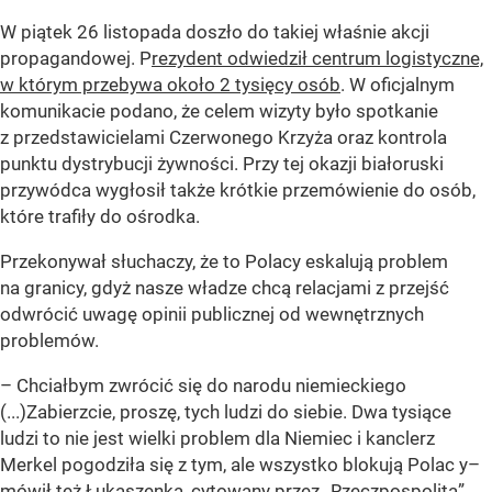
W piątek 26 listopada doszło do takiej właśnie akcji
propagandowej. P
rezydent odwiedził centrum logistyczne,
w którym przebywa około 2 tysięcy osób
. W oficjalnym
komunikacie podano, że celem wizyty było spotkanie
z przedstawicielami Czerwonego Krzyża oraz kontrola
punktu dystrybucji żywności. Przy tej okazji białoruski
przywódca wygłosił także krótkie przemówienie do osób,
które trafiły do ośrodka.
Przekonywał słuchaczy, że to Polacy eskalują problem
na granicy, gdyż nasze władze chcą relacjami z przejść
odwrócić uwagę opinii publicznej od wewnętrznych
problemów.
– Chciałbym zwrócić się do narodu niemieckiego
(...)Zabierzcie, proszę, tych ludzi do siebie. Dwa tysiące
ludzi to nie jest wielki problem dla Niemiec i kanclerz
Merkel pogodziła się z tym, ale wszystko blokują Polac
y–
mówił też Łukaszenka, cytowany przez „Rzeczpospolitą”.