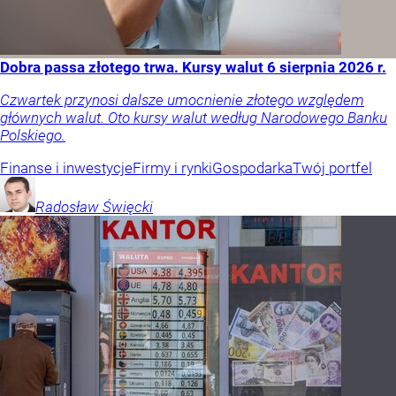
Dobra passa złotego trwa. Kursy walut 6 sierpnia 2026 r.
Czwartek przynosi dalsze umocnienie złotego względem
głównych walut. Oto kursy walut według Narodowego Banku
Polskiego.
Finanse i inwestycje
Firmy i rynki
Gospodarka
Twój portfel
Radosław
Święcki