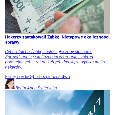
Hakerzy zaatakowali Żabkę. Nietypowe okoliczności
sprawy
Cyberatak na Żabkę został zgłoszony służbom.
Sprawdzane są okoliczności włamania i zakres
potencjalnych strat do których doszło, w wyniku ataku
hakerów.
Firmy i rynki
Cyberbezpieczeństwo
Beata Anna
Święcicka