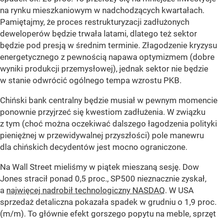
na rynku mieszkaniowym w nadchodzących kwartałach.
Pamiętajmy, że proces restrukturyzacji zadłużonych
deweloperów będzie trwała latami, dlatego też sektor
będzie pod presją w średnim terminie. Złagodzenie kryzysu
energetycznego z pewnością napawa optymizmem (dobre
wyniki produkcji przemysłowej), jednak sektor nie będzie
w stanie odwrócić ogólnego tempa wzrostu PKB.
Chiński bank centralny będzie musiał w pewnym momencie
ponownie przyjrzeć się kwestiom zadłużenia. W związku
z tym (choć można oczekiwać dalszego łagodzenia polityki
pieniężnej w przewidywalnej przyszłości) pole manewru
dla chińskich decydentów jest mocno ograniczone.
Na Wall Street mieliśmy w piątek mieszaną sesję. Dow
Jones stracił ponad 0,5 proc., SP500 nieznacznie zyskał,
a
najwięcej nadrobił technologiczny NASDAQ
. W USA
sprzedaż detaliczna pokazała spadek w grudniu o 1,9 proc.
(m/m). To głównie efekt gorszego popytu na meble, sprzęt