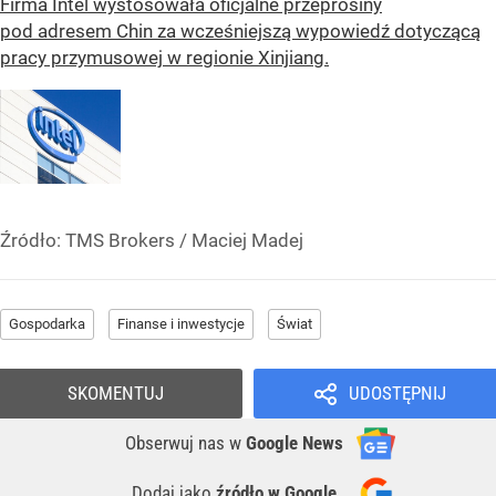
Firma Intel wystosowała oficjalne przeprosiny
pod adresem Chin za wcześniejszą wypowiedź dotyczącą
pracy przymusowej w regionie Xinjiang.
Źródło:
TMS Brokers
/
Maciej Madej
Gospodarka
Finanse i inwestycje
Świat
SKOMENTUJ
UDOSTĘPNIJ
Obserwuj nas
w
Google News
Dodaj jako
źródło w Google