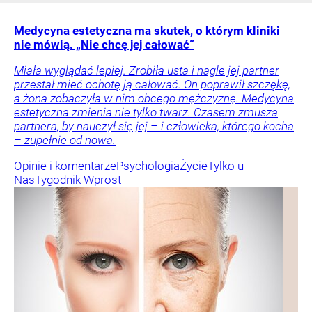
Medycyna estetyczna ma skutek, o którym kliniki
nie mówią. „Nie chcę jej całować”
Miała wyglądać lepiej. Zrobiła usta i nagle jej partner
przestał mieć ochotę ją całować. On poprawił szczękę,
a żona zobaczyła w nim obcego mężczyznę. Medycyna
estetyczna zmienia nie tylko twarz. Czasem zmusza
partnera, by nauczył się jej – i człowieka, którego kocha
– zupełnie od nowa.
Opinie i komentarze
Psychologia
Życie
Tylko u
Nas
Tygodnik Wprost