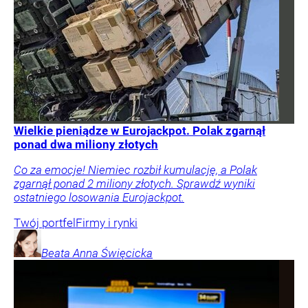
Wielkie pieniądze w Eurojackpot. Polak zgarnął
ponad dwa miliony złotych
Co za emocje! Niemiec rozbił kumulację, a Polak
zgarnął ponad 2 miliony złotych. Sprawdź wyniki
ostatniego losowania Eurojackpot.
Twój portfel
Firmy i rynki
Beata Anna
Święcicka