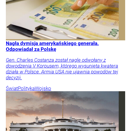
Nagła dymisja amerykańskiego generała.
Odpowiadał za Polskę
Gen. Charles Costanza został nagle odwołany z
dowodzenia V Korpusem, którego wysunięta kwatera
działa w Polsce. Armia USA nie ujawnia powodów tej
decyzji.
Świat
Polityka
Wojsko