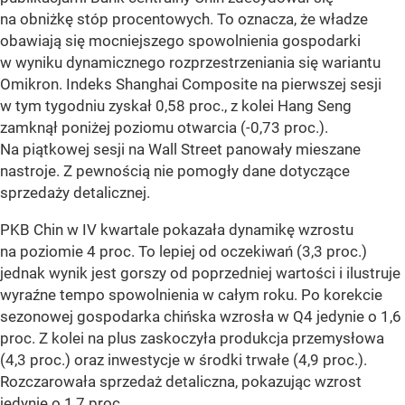
na obniżkę stóp procentowych. To oznacza, że władze
obawiają się mocniejszego spowolnienia gospodarki
w wyniku dynamicznego rozprzestrzeniania się wariantu
Omikron. Indeks Shanghai Composite na pierwszej sesji
w tym tygodniu zyskał 0,58 proc., z kolei Hang Seng
zamknął poniżej poziomu otwarcia (-0,73 proc.).
Na piątkowej sesji na Wall Street panowały mieszane
nastroje. Z pewnością nie pomogły dane dotyczące
sprzedaży detalicznej.
PKB Chin w IV kwartale pokazała dynamikę wzrostu
na poziomie 4 proc. To lepiej od oczekiwań (3,3 proc.)
jednak wynik jest gorszy od poprzedniej wartości i ilustruje
wyraźne tempo spowolnienia w całym roku. Po korekcie
sezonowej gospodarka chińska wzrosła w Q4 jedynie o 1,6
proc. Z kolei na plus zaskoczyła produkcja przemysłowa
(4,3 proc.) oraz inwestycje w środki trwałe (4,9 proc.).
Rozczarowała sprzedaż detaliczna, pokazując wzrost
jedynie o 1,7 proc.