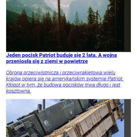
Jeden pocisk Patriot buduje się 2 lata. A wojna
przeniosła się z ziemi w powietrze
Obrona przeciwlotnicza i przeciwrakietowa wielu
krajów opiera się na amerykańskim systemie Patriot.
Kłopot w tym, że budowa pocisków trwa długo i jest
kosztowna.