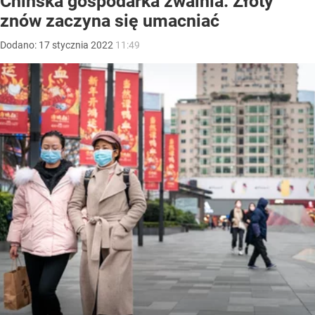
Chińska gospodarka zwalnia. Złoty
znów zaczyna się umacniać
Dodano:
17
stycznia
2022
11:49