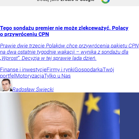
Tego sondażu premier nie może zlekceważyć. Polacy
o przywróceniu CPN
Prawie dwie trzecie Polaków chce przywrócenia pakietu CPN
na dwa ostatnie tygodnie wakacji – wynika z sondażu dla
„Wprost”. Decyzja w tej sprawie lada dzień.
Finanse i inwestycje
Firmy i rynki
Gospodarka
Twój
portfel
Motoryzacja
Tylko u Nas
Radosław
Święcki