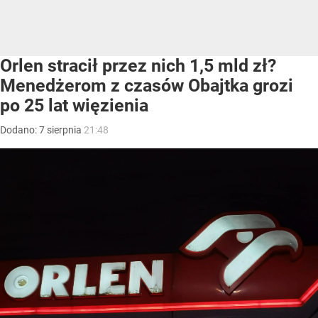
Orlen stracił przez nich 1,5 mld zł?
Menedżerom z czasów Obajtka grozi
po 25 lat więzienia
Dodano:
7
sierpnia
21:48