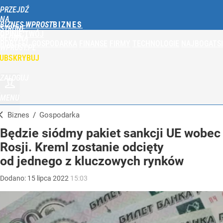
PRZEJDŹ
NA
BIZNES WPROST
STRONĘ
OPINIE
TWÓJ
GŁÓWNĄ
PORTFEL
GOSPODARKA
FINANSE
FIRMY
TECHNOLOGIE
NAJBOGATSI
WPROST.PL
UBSKRYBUJ
ZALOGUJ
MENU
Biznes
/
Gospodarka
Będzie siódmy pakiet sankcji UE wobec
Rosji. Kreml zostanie odcięty
od jednego z kluczowych rynków
Dodano:
15
lipca
2022
15:03