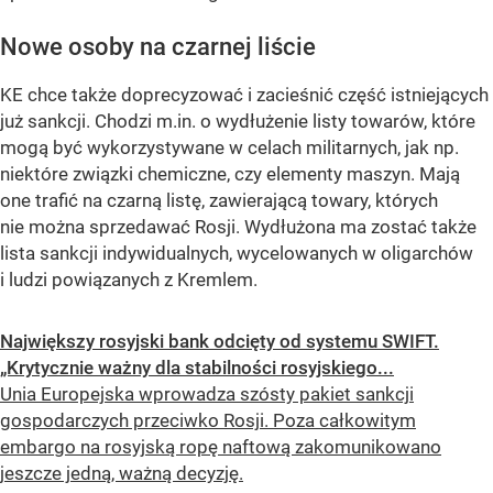
Nowe osoby na czarnej liście
KE chce także doprecyzować i zacieśnić część istniejących
już sankcji. Chodzi m.in. o wydłużenie listy towarów, które
mogą być wykorzystywane w celach militarnych, jak np.
niektóre związki chemiczne, czy elementy maszyn. Mają
one trafić na czarną listę, zawierającą towary, których
nie można sprzedawać Rosji. Wydłużona ma zostać także
lista sankcji indywidualnych, wycelowanych w oligarchów
i ludzi powiązanych z Kremlem.
Największy rosyjski bank odcięty od systemu SWIFT.
„Krytycznie ważny dla stabilności rosyjskiego...
Unia Europejska wprowadza szósty pakiet sankcji
gospodarczych przeciwko Rosji. Poza całkowitym
embargo na rosyjską ropę naftową zakomunikowano
jeszcze jedną, ważną decyzję.