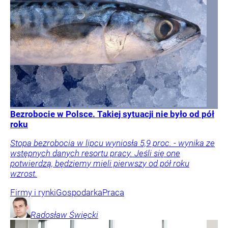
Bezrobocie w Polsce. Takiej sytuacji nie było od pół
roku
Stopa bezrobocia w lipcu wyniosła 5,9 proc. - wynika ze
wstępnych danych resortu pracy. Jeśli się one
potwierdzą, będziemy mieli pierwszy od pół roku
wzrost.
Firmy i rynki
Gospodarka
Praca
Radosław
Święcki