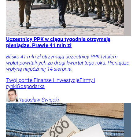
Uczestnicy PPK w ciągu tygodnia otrzymają
pieniądze. Prawie 41 mln zł
Blisko 41 mln zł otrzymają uczestnicy PPK tytułem
wpłat powitalnych za drugi kwartał tego roku. Pieniądze
wpłyną najpóźniej 14 sierpnia.
Twój portfel
Finanse i inwestycje
Firmy i
rynki
Gospodarka
Radosław
Święcki