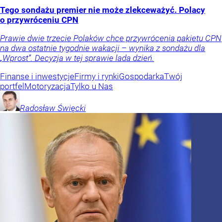
Tego sondażu premier nie może zlekceważyć. Polacy
o przywróceniu CPN
Prawie dwie trzecie Polaków chce przywrócenia pakietu CPN
na dwa ostatnie tygodnie wakacji – wynika z sondażu dla
„Wprost”. Decyzja w tej sprawie lada dzień.
Finanse i inwestycje
Firmy i rynki
Gospodarka
Twój
portfel
Motoryzacja
Tylko u Nas
Radosław
Święcki