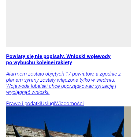
Powiaty się nie popisały. Wnioski wojewody
po wybuchu kolejnej rakiety
Alarmem zostało objętych 17 powiatów, a zgodnie z
planem syreny zostały włączone tylko w siedmiu.
Wojewoda lubelski chce uporządkować sytuację i
wyciągnąć wnioski.
Prawo i podatki
Usługi
Wiadomości