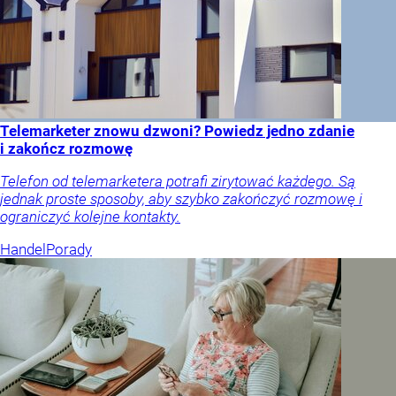
Telemarketer znowu dzwoni? Powiedz jedno zdanie
i zakończ rozmowę
Telefon od telemarketera potrafi zirytować każdego. Są
jednak proste sposoby, aby szybko zakończyć rozmowę i
ograniczyć kolejne kontakty.
Handel
Porady