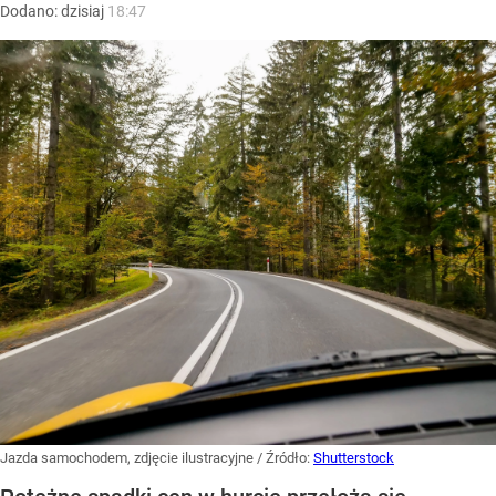
Dodano:
dzisiaj
18:47
Jazda samochodem, zdjęcie ilustracyjne
/ Źródło:
Shutterstock