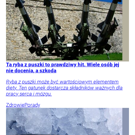
Ta ryba z puszki to prawdziwy hit. Wiele osób jej
nie docenia, a szkoda
Ryba z puszki może być wartościowym elementem
diety. Ten gatunek dostarcza składników ważnych dla
pracy serca i mózgu.
Zdrowie
Porady