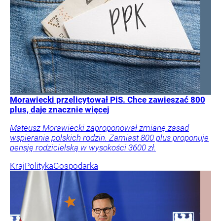
Morawiecki przelicytował PiS. Chce zawieszać 800
plus, daje znacznie więcej
Mateusz Morawiecki zaproponował zmianę zasad
wspierania polskich rodzin. Zamiast 800 plus proponuje
pensję rodzicielską w wysokości 3600 zł.
Kraj
Polityka
Gospodarka