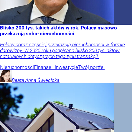
Blisko 200 tys. takich aktów w rok. Polacy masowo
przekazują sobie nieruchomości
Polacy coraz częściej przekazują nieruchomości w formie
darowizny. W 2025 roku podpisano blisko 200 tys. aktów
notarialnych dotyczących tego typu transakcji.
Nieruchomości
Finanse i inwestycje
Twój portfel
Beata Anna
Święcicka