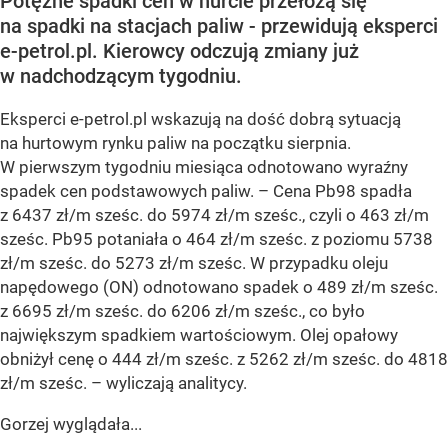
Potężne spadki cen w hurcie przełożą się
na spadki na stacjach paliw - przewidują eksperci
e-petrol.pl. Kierowcy odczują zmiany już
w nadchodzącym tygodniu.
Eksperci e-petrol.pl wskazują na dość dobrą sytuacją
na hurtowym rynku paliw na początku sierpnia.
W pierwszym tygodniu miesiąca odnotowano wyraźny
spadek cen podstawowych paliw. –
Cena Pb98 spadła
z 6437 zł/m sześc. do 5974 zł/m sześc., czyli o 463 zł/m
sześc. Pb95 potaniała o 464 zł/m sześc. z poziomu 5738
zł/m sześc. do 5273 zł/m sześc. W przypadku oleju
napędowego (ON) odnotowano spadek o 489 zł/m sześc.
z 6695 zł/m sześc. do 6206 zł/m sześc., co było
największym spadkiem wartościowym. Olej opałowy
obniżył cenę o 444 zł/m sześc. z 5262 zł/m sześc. do 4818
zł/m sześc.
– wyliczają analitycy.
Gorzej wyglądała...