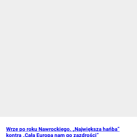
Wrze po roku Nawrockiego. „Największa hańba”
kontra „Cała Europa nam go zazdrości”