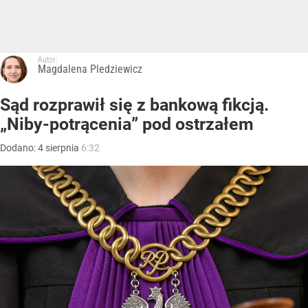
Autor:
Magdalena Pledziewicz
Sąd rozprawił się z bankową fikcją.
„Niby-potrącenia” pod ostrzałem
Dodano:
4
sierpnia
6:32