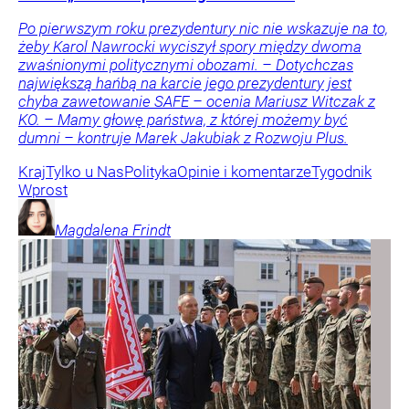
Po pierwszym roku prezydentury nic nie wskazuje na to,
żeby Karol Nawrocki wyciszył spory między dwoma
zwaśnionymi politycznymi obozami. – Dotychczas
największą hańbą na karcie jego prezydentury jest
chyba zawetowanie SAFE – ocenia Mariusz Witczak z
KO. – Mamy głowę państwa, z której możemy być
dumni – kontruje Marek Jakubiak z Rozwoju Plus.
Kraj
Tylko u Nas
Polityka
Opinie i komentarze
Tygodnik
Wprost
Magdalena
Frindt