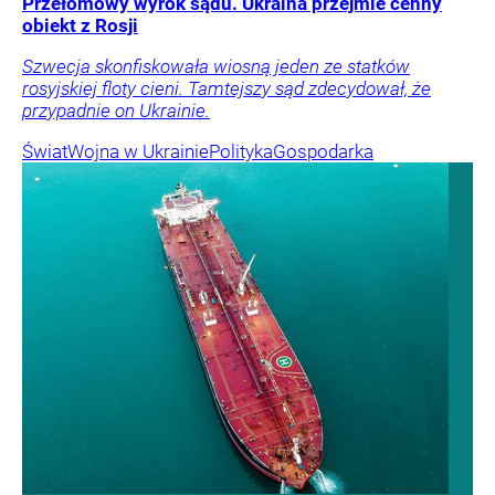
Przełomowy wyrok sądu. Ukraina przejmie cenny
obiekt z Rosji
Szwecja skonfiskowała wiosną jeden ze statków
rosyjskiej floty cieni. Tamtejszy sąd zdecydował, że
przypadnie on Ukrainie.
Świat
Wojna w Ukrainie
Polityka
Gospodarka