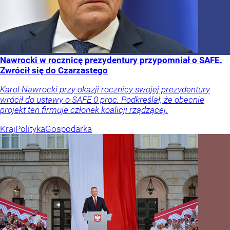
Nawrocki w rocznicę prezydentury przypomniał o SAFE.
Zwrócił się do Czarzastego
Karol Nawrocki przy okazji rocznicy swojej prezydentury
wrócił do ustawy o SAFE 0 proc. Podkreślał, że obecnie
projekt ten firmuje członek koalicji rządzącej.
Kraj
Polityka
Gospodarka