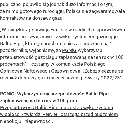
publicznej pojawiło się jednak dużo informacji o tym,
że mimo gotowego rurociągu, Polska nie zagwarantowała
kontraktów na dostawy gazu.
„W związku z pojawiającymi się w mediach nieprawdziwymi
informacjami związanymi z wykorzystaniem gazociągu
Baltic Pipe, którego uruchomienie zaplanowano na 1
października, wyjaśniamy, że
PGNiG
wykorzysta
przepustowość gazociągu zaplanowaną na ten rok w 100
procentach” – czytamy w komunikacie Polskiego
Górnictwa Naftowego i Gazownictwa.
„Zabezpieczone są
również dostawy gazu na cały sezon grzewczy 2022/23”.
PGNiG: Wykorzystamy przepustowość Baltic Pipe
zaplanowaną na ten rok w 100 proc.
Przepustowość Baltic Pipe ma zostać wykorzystana
w całości - twierdzi PGNiG i ostrzega przed budzeniem
niepokoju i niepewności.