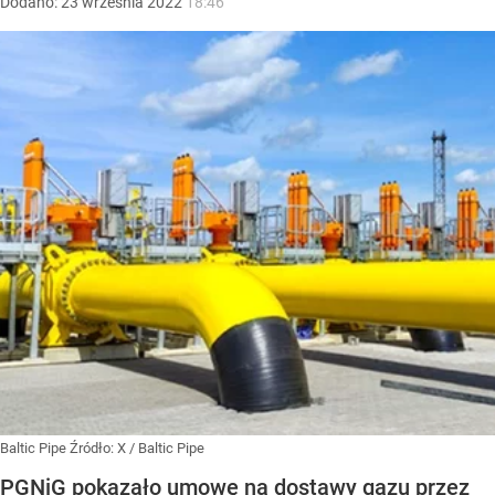
Dodano:
23
września
2022
18:46
Baltic Pipe
Źródło:
X
/
Baltic Pipe
PGNiG pokazało umowę na dostawy gazu przez