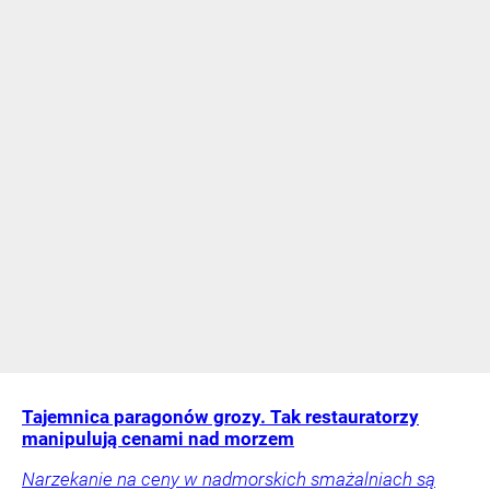
Tajemnica paragonów grozy. Tak restauratorzy
manipulują cenami nad morzem
Narzekanie na ceny w nadmorskich smażalniach są