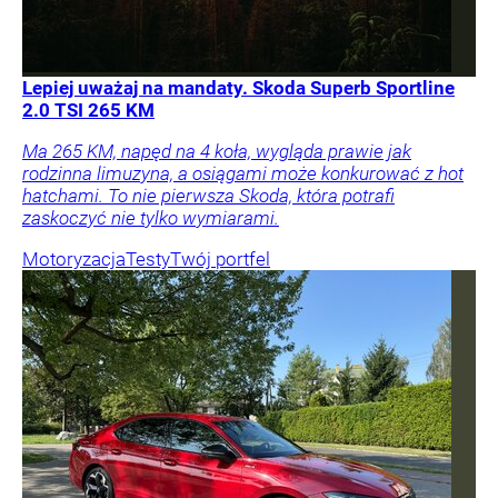
Lepiej uważaj na mandaty. Skoda Superb Sportline
2.0 TSI 265 KM
Ma 265 KM, napęd na 4 koła, wygląda prawie jak
rodzinna limuzyna, a osiągami może konkurować z hot
hatchami. To nie pierwsza Skoda, która potrafi
zaskoczyć nie tylko wymiarami.
Motoryzacja
Testy
Twój portfel