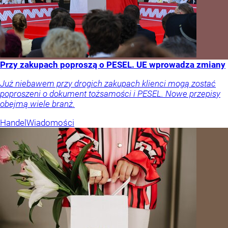
Przy zakupach poproszą o PESEL. UE wprowadza zmiany
Już niebawem przy drogich zakupach klienci mogą zostać
poproszeni o dokument tożsamości i PESEL. Nowe przepisy
obejmą wiele branż.
Handel
Wiadomości