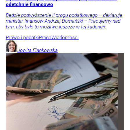
odetchnie finansowo
Będzie podwyższenie II progu podatkowego – deklaruje
minister finansów Andrzej Domański – Pracujemy nad
tym, aby było to możliwe jeszcze w tej kadencji.
Prawo i podatki
Praca
Wiadomości
Jowita
Flankowska