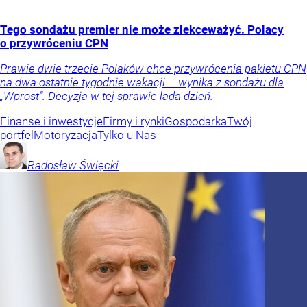
Tego sondażu premier nie może zlekceważyć. Polacy
o przywróceniu CPN
Prawie dwie trzecie Polaków chce przywrócenia pakietu CPN
na dwa ostatnie tygodnie wakacji – wynika z sondażu dla
„Wprost”. Decyzja w tej sprawie lada dzień.
Finanse i inwestycje
Firmy i rynki
Gospodarka
Twój
portfel
Motoryzacja
Tylko u Nas
Radosław
Święcki