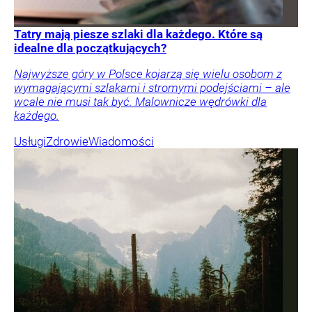
Tatry mają piesze szlaki dla każdego. Które są
idealne dla początkujących?
Najwyższe góry w Polsce kojarzą się wielu osobom z
wymagającymi szlakami i stromymi podejściami – ale
wcale nie musi tak być. Malownicze wędrówki dla
każdego.
Usługi
Zdrowie
Wiadomości