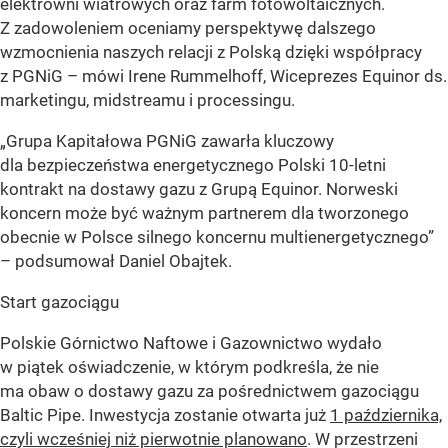
elektrowni wiatrowych oraz farm fotowoltaicznych.
Z zadowoleniem oceniamy perspektywę dalszego
wzmocnienia naszych relacji z Polską dzięki współpracy
z PGNiG – mówi Irene Rummelhoff, Wiceprezes Equinor ds.
marketingu, midstreamu i processingu.
„Grupa Kapitałowa PGNiG zawarła kluczowy
dla bezpieczeństwa energetycznego Polski 10-letni
kontrakt na dostawy gazu z Grupą Equinor. Norweski
koncern może być ważnym partnerem dla tworzonego
obecnie w Polsce silnego koncernu multienergetycznego”
– podsumował Daniel Obajtek.
Start gazociągu
Polskie Górnictwo Naftowe i Gazownictwo wydało
w piątek oświadczenie, w którym podkreśla, że nie
ma obaw o dostawy gazu za pośrednictwem gazociągu
Baltic Pipe. Inwestycja zostanie otwarta już
1 października,
czyli wcześniej niż pierwotnie planowano
. W przestrzeni