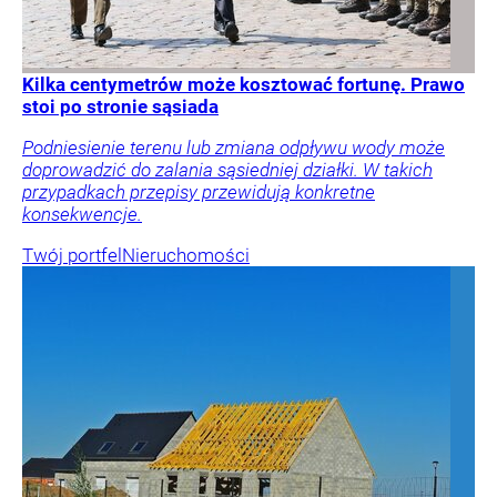
Kilka centymetrów może kosztować fortunę. Prawo
stoi po stronie sąsiada
Podniesienie terenu lub zmiana odpływu wody może
doprowadzić do zalania sąsiedniej działki. W takich
przypadkach przepisy przewidują konkretne
konsekwencje.
Twój portfel
Nieruchomości