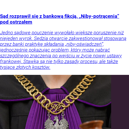
Sąd rozprawił się z bankową fikcją. „Niby-potrącenia”
pod ostrzałem
Jedno sądowe pouczenie wywołało większe poruszenie niż
niejeden wyrok. Sędzia otwarcie zakwestionował stosowaną
przez banki praktykę składania „niby-oświadczeń”,
jednocześnie pokazując problem, który może nabrać
szczególnego znaczenia po wejściu w życie nowej ustawy
frankowej. Stawką są nie tylko zasady procesu, ale także
tysiące złotych kosztów.