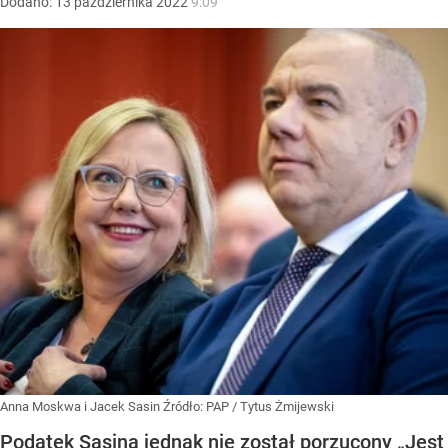
Dodano:
13
października
2022
9:09
Anna Moskwa i Jacek Sasin
Źródło:
PAP
/
Tytus Żmijewski
Podatek Sasina jednak nie został porzucony „Jest