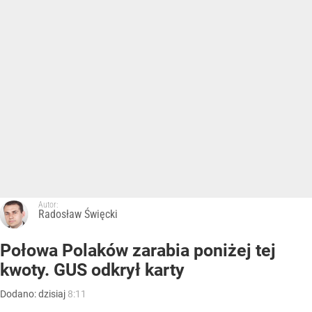
Autor:
Radosław Święcki
Połowa Polaków zarabia poniżej tej
kwoty. GUS odkrył karty
Dodano:
dzisiaj
8:11