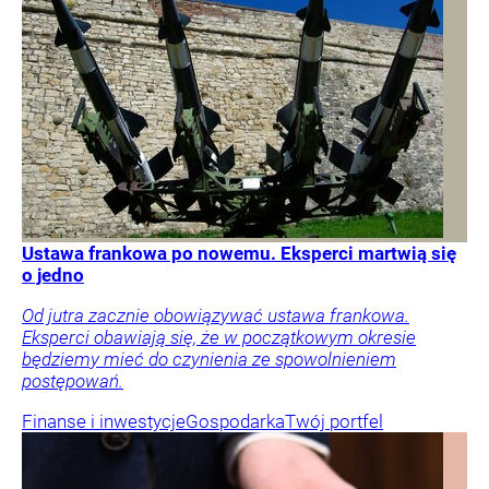
Ustawa frankowa po nowemu. Eksperci martwią się
o jedno
Od jutra zacznie obowiązywać ustawa frankowa.
Eksperci obawiają się, że w początkowym okresie
będziemy mieć do czynienia ze spowolnieniem
postępowań.
Finanse i inwestycje
Gospodarka
Twój portfel