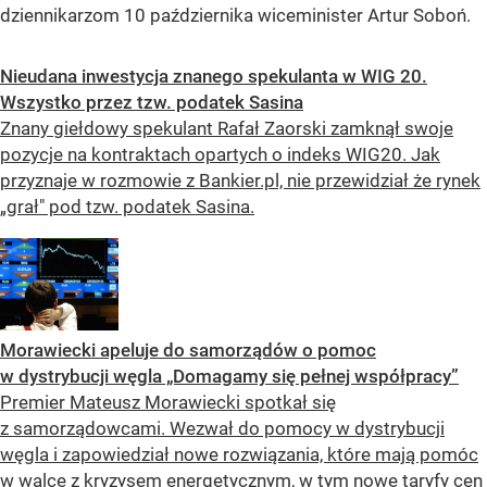
dziennikarzom 10 października wiceminister Artur Soboń.
Nieudana inwestycja znanego spekulanta w WIG 20.
Wszystko przez tzw. podatek Sasina
Znany giełdowy spekulant Rafał Zaorski zamknął swoje
pozycje na kontraktach opartych o indeks WIG20. Jak
przyznaje w rozmowie z Bankier.pl, nie przewidział że rynek
„grał" pod tzw. podatek Sasina.
Morawiecki apeluje do samorządów o pomoc
w dystrybucji węgla „Domagamy się pełnej współpracy”
Premier Mateusz Morawiecki spotkał się
z samorządowcami. Wezwał do pomocy w dystrybucji
węgla i zapowiedział nowe rozwiązania, które mają pomóc
w walce z kryzysem energetycznym, w tym nowe taryfy cen