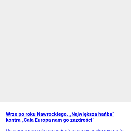
Wrze po roku Nawrockiego. „Największa hańba”
kontra „Cała Europa nam go zazdrości”
Po pierwszym roku prezydentury nic nie wskazuje na to,