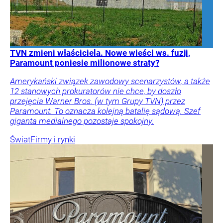
TVN zmieni właściciela. Nowe wieści ws. fuzji,
Paramount poniesie milionowe straty?
Amerykański związek zawodowy scenarzystów, a także
12 stanowych prokuratorów nie chce, by doszło
przejęcia Warner Bros. (w tym Grupy TVN) przez
Paramount. To oznacza kolejną batalię sądową. Szef
giganta medialnego pozostaje spokojny.
Świat
Firmy i rynki