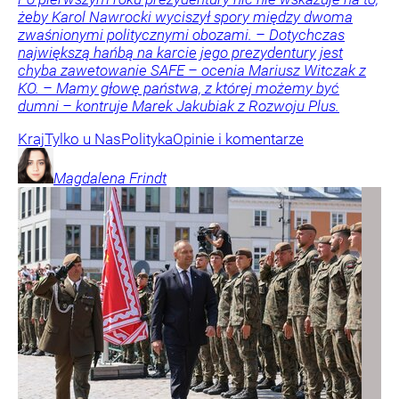
żeby Karol Nawrocki wyciszył spory między dwoma
zwaśnionymi politycznymi obozami. – Dotychczas
największą hańbą na karcie jego prezydentury jest
chyba zawetowanie SAFE – ocenia Mariusz Witczak z
KO. – Mamy głowę państwa, z której możemy być
dumni – kontruje Marek Jakubiak z Rozwoju Plus.
Kraj
Tylko u Nas
Polityka
Opinie i komentarze
Magdalena
Frindt