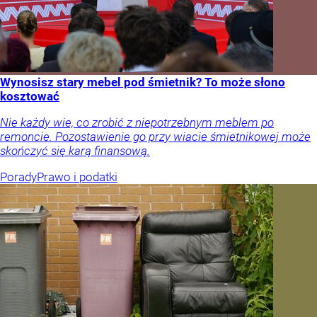
Wynosisz stary mebel pod śmietnik? To może słono
kosztować
Nie każdy wie, co zrobić z niepotrzebnym meblem po
remoncie. Pozostawienie go przy wiacie śmietnikowej może
skończyć się karą finansową.
Porady
Prawo i podatki