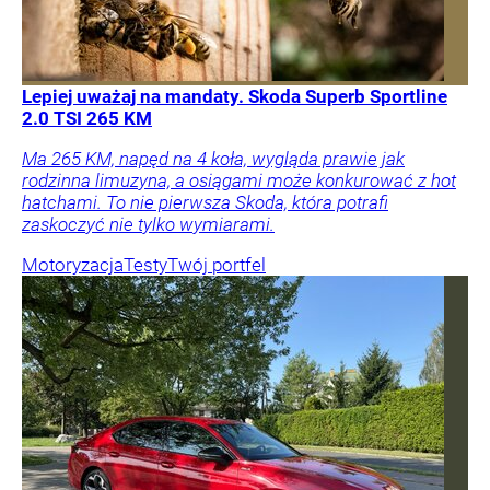
Lepiej uważaj na mandaty. Skoda Superb Sportline
2.0 TSI 265 KM
Ma 265 KM, napęd na 4 koła, wygląda prawie jak
rodzinna limuzyna, a osiągami może konkurować z hot
hatchami. To nie pierwsza Skoda, która potrafi
zaskoczyć nie tylko wymiarami.
Motoryzacja
Testy
Twój portfel