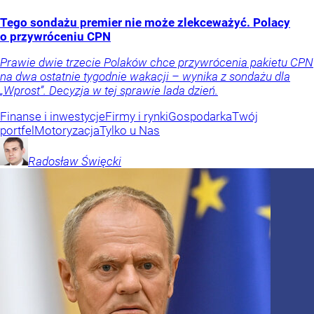
Tego sondażu premier nie może zlekceważyć. Polacy
o przywróceniu CPN
Prawie dwie trzecie Polaków chce przywrócenia pakietu CPN
na dwa ostatnie tygodnie wakacji – wynika z sondażu dla
„Wprost”. Decyzja w tej sprawie lada dzień.
Finanse i inwestycje
Firmy i rynki
Gospodarka
Twój
portfel
Motoryzacja
Tylko u Nas
Radosław
Święcki