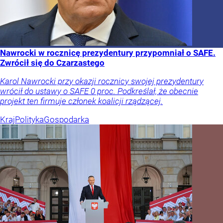
Nawrocki w rocznicę prezydentury przypomniał o SAFE.
Zwrócił się do Czarzastego
Karol Nawrocki przy okazji rocznicy swojej prezydentury
wrócił do ustawy o SAFE 0 proc. Podkreślał, że obecnie
projekt ten firmuje członek koalicji rządzącej.
Kraj
Polityka
Gospodarka