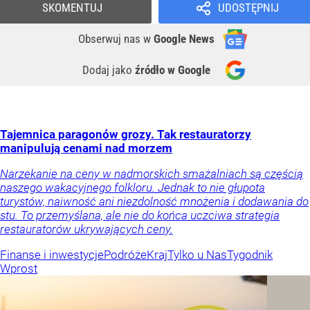
SKOMENTUJ
UDOSTĘPNIJ
Obserwuj nas
w
Google News
Dodaj jako
źródło w Google
Tajemnica paragonów grozy. Tak restauratorzy
manipulują cenami nad morzem
Narzekanie na ceny w nadmorskich smażalniach są częścią
naszego wakacyjnego folkloru. Jednak to nie głupota
turystów, naiwność ani niezdolność mnożenia i dodawania do
stu. To przemyślana, ale nie do końca uczciwa strategia
restauratorów ukrywających ceny.
Finanse i inwestycje
Podróże
Kraj
Tylko u Nas
Tygodnik
Wprost