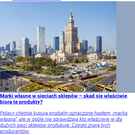
Marki własne w sieciach sklepów – skąd się właściwie
biorą te produkty?
Polacy chętnie kupują produkty oznaczone hasłem „marka
własna”, ale w ogóle nie sprawdzają kto właściwie je dla
dużych sieci sklepów produkuje. Często znają tych
producentów.