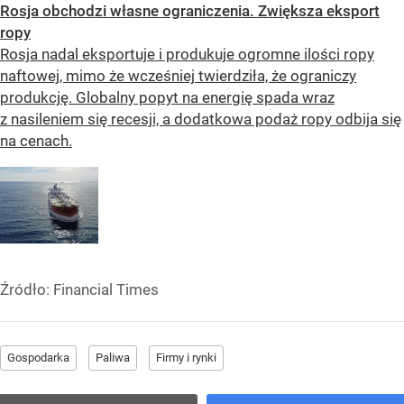
Rosja obchodzi własne ograniczenia. Zwiększa eksport
ropy
Rosja nadal eksportuje i produkuje ogromne ilości ropy
naftowej, mimo że wcześniej twierdziła, że ograniczy
produkcję. Globalny popyt na energię spada wraz
z nasileniem się recesji, a dodatkowa podaż ropy odbija się
na cenach.
Źródło:
Financial Times
Gospodarka
Paliwa
Firmy i rynki