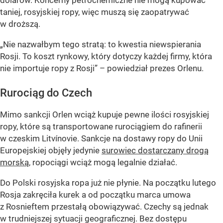
dolarów. Koncerny petrochemiczne nie mogą kupować
taniej, rosyjskiej ropy, więc muszą się zaopatrywać
w droższą.
„Nie nazwałbym tego stratą: to kwestia niewspierania
Rosji. To koszt rynkowy, który dotyczy każdej firmy, która
nie importuje ropy z Rosji” – powiedział prezes Orlenu.
Rurociąg do Czech
Mimo sankcji Orlen wciąż kupuje pewne ilości rosyjskiej
ropy, które są transportowane rurociągiem do rafinerii
w czeskim Litvínovie. Sankcje na dostawy ropy do Unii
Europejskiej objęły jedynie
surowiec dostarczany drogą
morską
, ropociągi wciąż mogą legalnie działać.
Do Polski rosyjska ropa już nie płynie. Na początku lutego
Rosja zakręciła kurek a od początku marca umowa
z Rosnieftem przestałą obowiązywać. Czechy są jednak
w trudniejszej sytuacji geograficznej. Bez dostępu