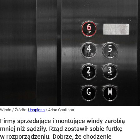
Winda
/ Źródło:
Unsplash
/
Arisa Chattasa
Firmy sprzedające i montujące windy zarobią
mniej niż sądziły. Rząd zostawił sobie furtkę
w rozporządzeniu. Dobrze, że chodzenie