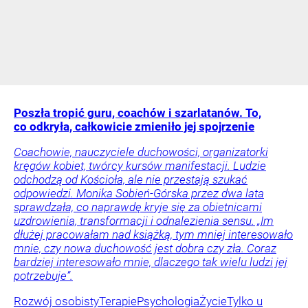
Poszła tropić guru, coachów i szarlatanów. To,
co odkryła, całkowicie zmieniło jej spojrzenie
Coachowie, nauczyciele duchowości, organizatorki
kręgów kobiet, twórcy kursów manifestacji. Ludzie
odchodzą od Kościoła, ale nie przestają szukać
odpowiedzi. Monika Sobień-Górska przez dwa lata
sprawdzała, co naprawdę kryje się za obietnicami
uzdrowienia, transformacji i odnalezienia sensu. „Im
dłużej pracowałam nad książką, tym mniej interesowało
mnie, czy nowa duchowość jest dobra czy zła. Coraz
bardziej interesowało mnie, dlaczego tak wielu ludzi jej
potrzebuje”.
Rozwój osobisty
Terapie
Psychologia
Życie
Tylko u