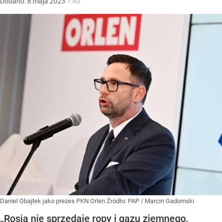
Dodano:
8
maja
2023
7:40
Daniel Obajtek jako prezes PKN Orlen
Źródło:
PAP
/
Marcin Gadomski
„Rosja nie sprzedaje ropy i gazu ziemnego,