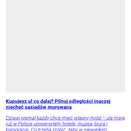
Kupujesz ul co dalej? Pilnuj odległości inaczej
niechęć sąsiadów murowana
Dzisiaj niemal każdy chce mieć własny miód – ule mają
już w Polsce uniwersytety, hotele, muzea, biura i
korporacje. Co trzeba zrobić, żeby w niewielkim