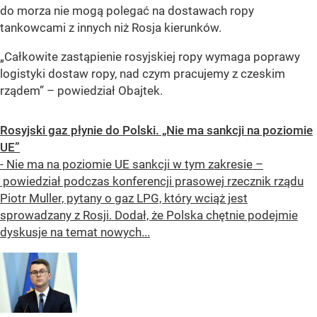
do morza nie mogą polegać na dostawach ropy
tankowcami z innych niż Rosja kierunków.
„Całkowite zastąpienie rosyjskiej ropy wymaga poprawy
logistyki dostaw ropy, nad czym pracujemy z czeskim
rządem” – powiedział Obajtek.
Rosyjski gaz płynie do Polski. „Nie ma sankcji na poziomie
UE”
- Nie ma na poziomie UE sankcji w tym zakresie –
powiedział podczas konferencji prasowej rzecznik rządu
Piotr Muller, pytany o gaz LPG, który wciąż jest
sprowadzany z Rosji. Dodał, że Polska chętnie podejmie
dyskusje na temat nowych...