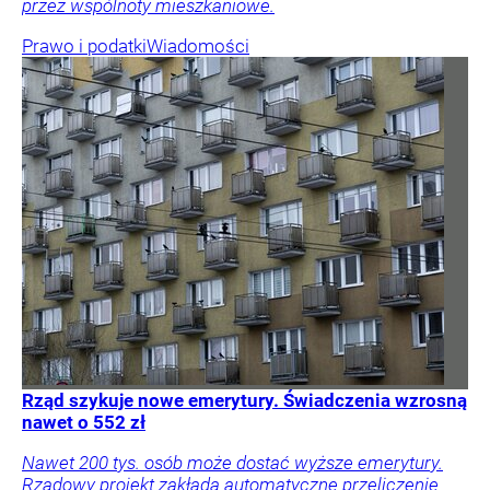
przez wspólnoty mieszkaniowe.
Prawo i podatki
Wiadomości
Rząd szykuje nowe emerytury. Świadczenia wzrosną
nawet o 552 zł
Nawet 200 tys. osób może dostać wyższe emerytury.
Rządowy projekt zakłada automatyczne przeliczenie