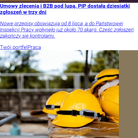
Umowy zlecenia i B2B pod lupą. PIP dostała dziesiątki
zgłoszeń w trzy dni
Nowe przepisy obowiązują od 8 lipca, a do Państwowej
Inspekcji Pracy wpłynęło już około 70 skarg. Część zgłoszeń
zakończy się kontrolami.
Twój portfel
Praca