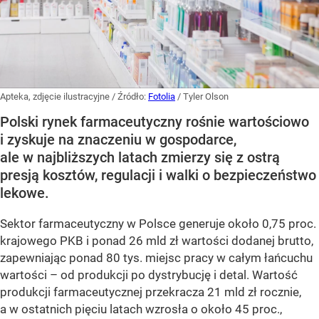
Apteka, zdjęcie ilustracyjne
/ Źródło:
Fotolia
/
Tyler Olson
Polski rynek farmaceutyczny rośnie wartościowo
i zyskuje na znaczeniu w gospodarce,
ale w najbliższych latach zmierzy się z ostrą
presją kosztów, regulacji i walki o bezpieczeństwo
lekowe.
Sektor farmaceutyczny w Polsce generuje około 0,75 proc.
krajowego PKB i ponad 26 mld zł wartości dodanej brutto,
zapewniając ponad 80 tys. miejsc pracy w całym łańcuchu
wartości – od produkcji po dystrybucję i detal. Wartość
produkcji farmaceutycznej przekracza 21 mld zł rocznie,
a w ostatnich pięciu latach wzrosła o około 45 proc.,