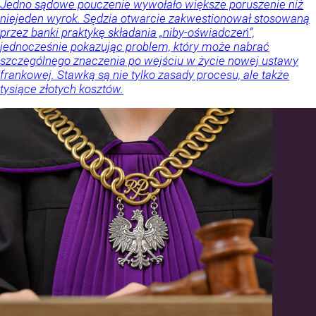
Jedno sądowe pouczenie wywołało większe poruszenie niż
niejeden wyrok. Sędzia otwarcie zakwestionował stosowaną
przez banki praktykę składania „niby-oświadczeń”,
jednocześnie pokazując problem, który może nabrać
szczególnego znaczenia po wejściu w życie nowej ustawy
frankowej. Stawką są nie tylko zasady procesu, ale także
tysiące złotych kosztów.