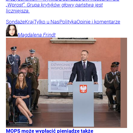
„Wprost”. Grupa krytyków głowy państwa jest
liczniejsza.
Sondaże
Kraj
Tylko u Nas
Polityka
Opinie i komentarze
Magdalena
Frindt
MOPS może wypłacić pieniądze także