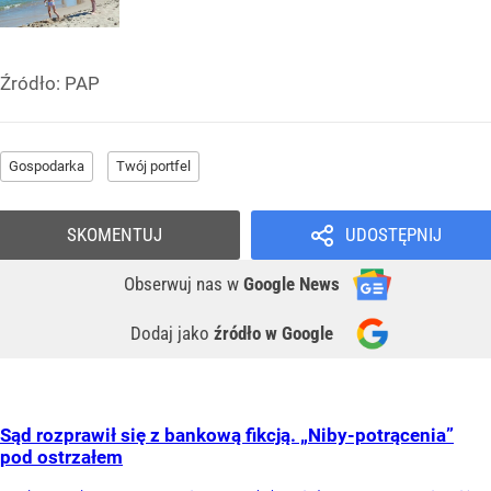
Źródło:
PAP
Gospodarka
Twój portfel
SKOMENTUJ
UDOSTĘPNIJ
Obserwuj nas
w
Google News
Dodaj jako
źródło w Google
Sąd rozprawił się z bankową fikcją. „Niby-potrącenia”
pod ostrzałem