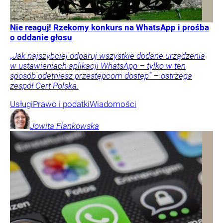
Nie reaguj! Rzekomy konkurs na WhatsApp i prośba
o oddanie głosu
„Jak najszybciej odparuj wszystkie dodane urządzenia
w ustawieniach aplikacji WhatsApp – tylko w ten
sposób odetniesz przestępcom dostęp” – ostrzega
zespół Cert Polska.
Usługi
Prawo i podatki
Wiadomości
Jowita
Flankowska