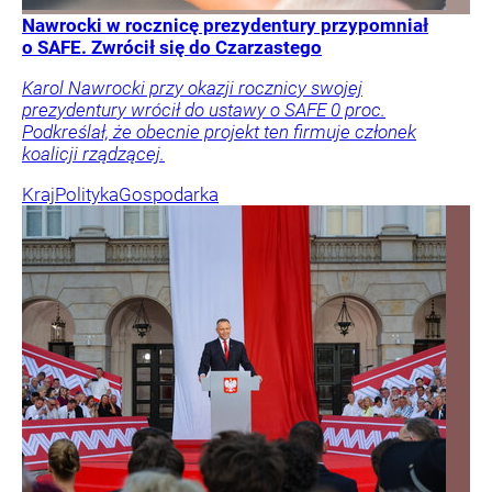
Nawrocki w rocznicę prezydentury przypomniał
o SAFE. Zwrócił się do Czarzastego
Karol Nawrocki przy okazji rocznicy swojej
prezydentury wrócił do ustawy o SAFE 0 proc.
Podkreślał, że obecnie projekt ten firmuje członek
koalicji rządzącej.
Kraj
Polityka
Gospodarka