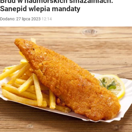
Brud w nadmorskich smażalniach.
Sanepid wlepia mandaty
Dodano:
27
lipca
2023
12:14