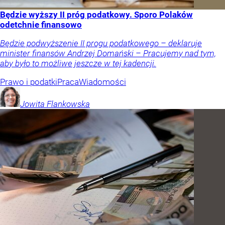
Będzie wyższy II próg podatkowy. Sporo Polaków
odetchnie finansowo
Będzie podwyższenie II progu podatkowego – deklaruje
minister finansów Andrzej Domański – Pracujemy nad tym,
aby było to możliwe jeszcze w tej kadencji.
Prawo i podatki
Praca
Wiadomości
Jowita
Flankowska