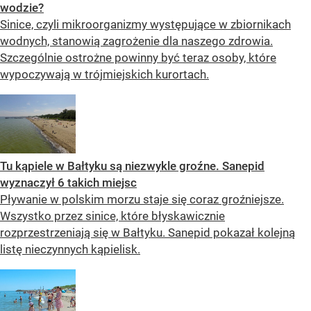
wodzie?
Sinice, czyli mikroorganizmy występujące w zbiornikach
wodnych, stanowią zagrożenie dla naszego zdrowia.
Szczególnie ostrożne powinny być teraz osoby, które
wypoczywają w trójmiejskich kurortach.
Tu kąpiele w Bałtyku są niezwykle groźne. Sanepid
wyznaczył 6 takich miejsc
Pływanie w polskim morzu staje się coraz groźniejsze.
Wszystko przez sinice, które błyskawicznie
rozprzestrzeniają się w Bałtyku. Sanepid pokazał kolejną
listę nieczynnych kąpielisk.