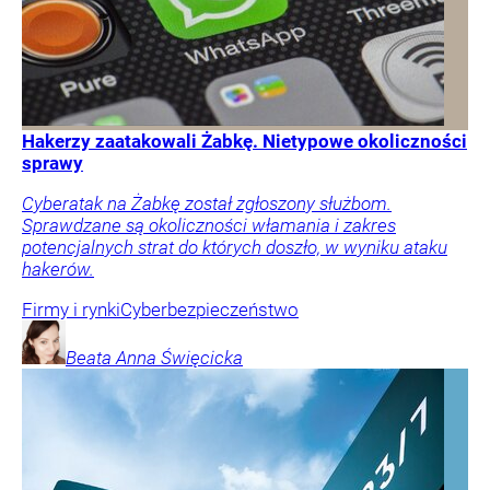
Hakerzy zaatakowali Żabkę. Nietypowe okoliczności
sprawy
Cyberatak na Żabkę został zgłoszony służbom.
Sprawdzane są okoliczności włamania i zakres
potencjalnych strat do których doszło, w wyniku ataku
hakerów.
Firmy i rynki
Cyberbezpieczeństwo
Beata Anna
Święcicka