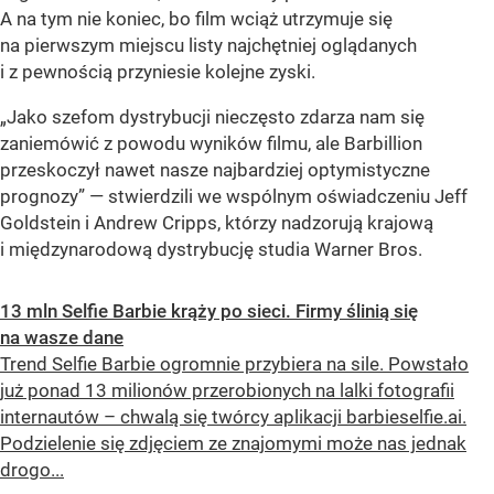
A na tym nie koniec, bo film wciąż utrzymuje się
na pierwszym miejscu listy najchętniej oglądanych
i z pewnością przyniesie kolejne zyski.
„Jako szefom dystrybucji nieczęsto zdarza nam się
zaniemówić z powodu wyników filmu, ale Barbillion
przeskoczył nawet nasze najbardziej optymistyczne
prognozy” — stwierdzili we wspólnym oświadczeniu Jeff
Goldstein i Andrew Cripps, którzy nadzorują krajową
i międzynarodową dystrybucję studia Warner Bros.
13 mln Selfie Barbie krąży po sieci. Firmy ślinią się
na wasze dane
Trend Selfie Barbie ogromnie przybiera na sile. Powstało
już ponad 13 milionów przerobionych na lalki fotografii
internautów – chwalą się twórcy aplikacji barbieselfie.ai.
Podzielenie się zdjęciem ze znajomymi może nas jednak
drogo...