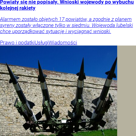
Powiaty się nie popisały. Wnioski wojewody po wybuchu
kolejnej rakiety
Alarmem zostało objętych 17 powiatów, a zgodnie z planem
syreny zostały włączone tylko w siedmiu. Wojewoda lubelski
chce uporządkować sytuację i wyciągnąć wnioski.
Prawo i podatki
Usługi
Wiadomości