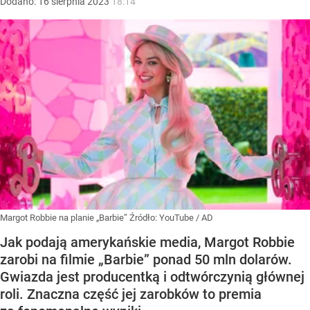
Dodano:
16
sierpnia
2023
18:14
Margot Robbie na planie „Barbie”
Źródło:
YouTube
/
AD
Jak podają amerykańskie media, Margot Robbie
zarobi na filmie „Barbie” ponad 50 mln dolarów.
Gwiazda jest producentką i odtwórczynią głównej
roli. Znaczna część jej zarobków to premia