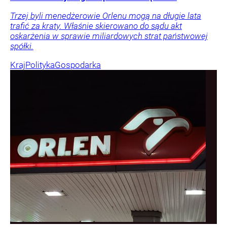
Trzej byli menedżerowie Orlenu mogą na długie lata
trafić za kraty. Właśnie skierowano do sądu akt
oskarżenia w sprawie miliardowych strat państwowej
spółki.
Kraj
Polityka
Gospodarka