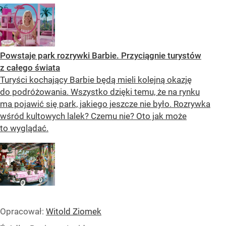
Powstaje park rozrywki Barbie. Przyciągnie turystów
z całego świata
Turyści kochający Barbie będą mieli kolejną okazję
do podróżowania. Wszystko dzięki temu, że na rynku
ma pojawić się park, jakiego jeszcze nie było. Rozrywka
wśród kultowych lalek? Czemu nie? Oto jak może
to wyglądać.
Opracował:
Witold Ziomek