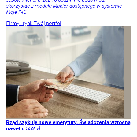
skorzystać z modułu Makler dostępnego w systemie
Moje ING.
Firmy i rynki
Twój portfel
Rząd szykuje nowe emerytury. Świadczenia wzrosną
nawet o 552 zł