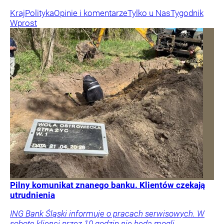
Kraj
Polityka
Opinie i komentarze
Tylko u Nas
Tygodnik
Wprost
Pilny komunikat znanego banku. Klientów czekają
utrudnienia
ING Bank Śląski informuje o pracach serwisowych. W
sobotę klienci przez 10 godzin nie będą mogli