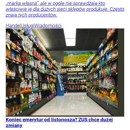
„marka własna”, ale w ogóle nie sprawdzają kto
właściwie je dla dużych sieci sklepów produkuje. Często
znają tych producentów.
Handel
Usługi
Wiadomości
Koniec emerytur od listonosza? ZUS chce dużej
zmiany