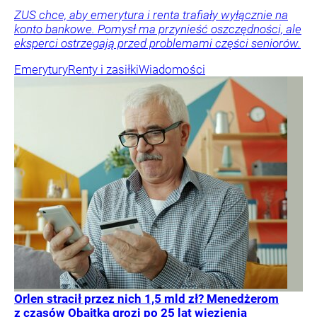
ZUS chce, aby emerytura i renta trafiały wyłącznie na
konto bankowe. Pomysł ma przynieść oszczędności, ale
eksperci ostrzegają przed problemami części seniorów.
Emerytury
Renty i zasiłki
Wiadomości
Orlen stracił przez nich 1,5 mld zł? Menedżerom
z czasów Obajtka grozi po 25 lat więzienia