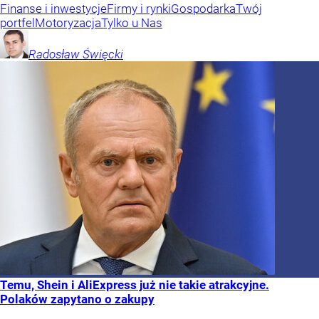
Finanse i inwestycje
Firmy i rynki
Gospodarka
Twój
portfel
Motoryzacja
Tylko u Nas
Radosław
Święcki
Temu, Shein i AliExpress już nie takie atrakcyjne.
Polaków zapytano o zakupy