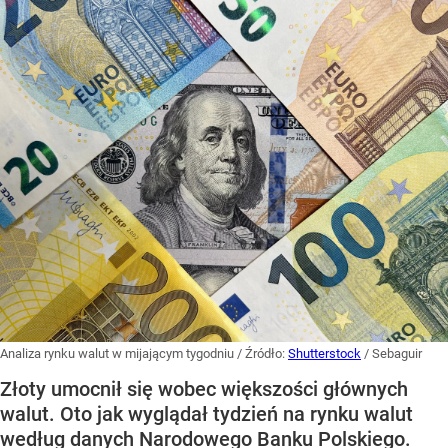
Analiza rynku walut w mijającym tygodniu
/ Źródło:
Shutterstock
/
Sebaguir
Złoty umocnił się wobec większości głównych
walut. Oto jak wyglądał tydzień na rynku walut
według danych Narodowego Banku Polskiego.