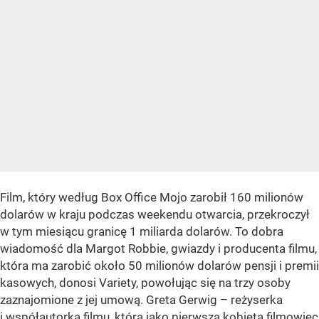
Film, który według Box Office Mojo zarobił 160 milionów
dolarów w kraju podczas weekendu otwarcia, przekroczył
w tym miesiącu granicę 1 miliarda dolarów. To dobra
wiadomość dla Margot Robbie, gwiazdy i producenta filmu,
która ma zarobić około 50 milionów dolarów pensji i premii
kasowych, donosi Variety, powołując się na trzy osoby
zaznajomione z jej umową. Greta Gerwig – reżyserka
i współautorka filmu, która jako pierwsza kobieta filmowiec