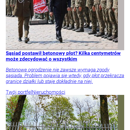
Sąsiad postawił betonowy płot? Kilka centymetrów
może zdecydować o wszystkim
Betonowe ogrodzenie nie zawsze wymaga zgody
sąsiada. Problem pojawia się wtedy, gdy płot przekracza
granicę działki lub staje dokładnie na niej.
Twój portfel
Nieruchomości