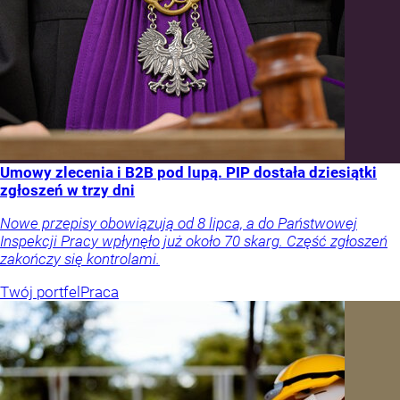
Umowy zlecenia i B2B pod lupą. PIP dostała dziesiątki
zgłoszeń w trzy dni
Nowe przepisy obowiązują od 8 lipca, a do Państwowej
Inspekcji Pracy wpłynęło już około 70 skarg. Część zgłoszeń
zakończy się kontrolami.
Twój portfel
Praca