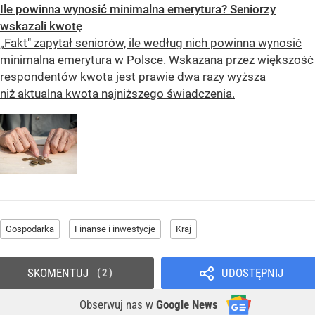
Ile powinna wynosić minimalna emerytura? Seniorzy
wskazali kwotę
„Fakt" zapytał seniorów, ile według nich powinna wynosić
minimalna emerytura w Polsce. Wskazana przez większość
respondentów kwota jest prawie dwa razy wyższa
niż aktualna kwota najniższego świadczenia.
Gospodarka
Finanse i inwestycje
Kraj
SKOMENTUJ
UDOSTĘPNIJ
2
Obserwuj nas
w
Google News