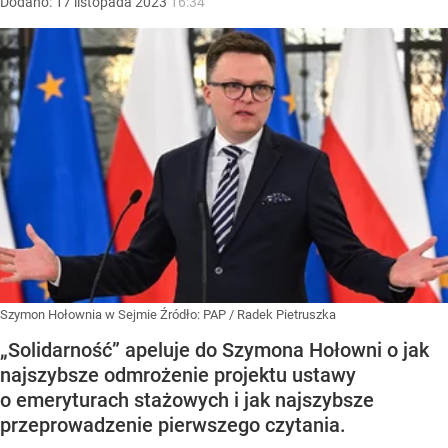
Dodano:
17
listopada
2023
16:34
Szymon Hołownia w Sejmie
Źródło:
PAP
/
Radek Pietruszka
„Solidarność” apeluje do Szymona Hołowni o jak
najszybsze odmrożenie projektu ustawy
o emeryturach stażowych i jak najszybsze
przeprowadzenie pierwszego czytania.