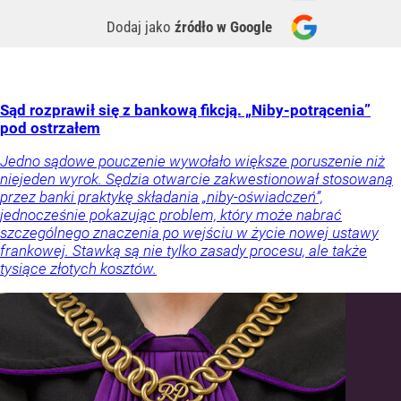
Dodaj jako
źródło w Google
Sąd rozprawił się z bankową fikcją. „Niby-potrącenia”
pod ostrzałem
Jedno sądowe pouczenie wywołało większe poruszenie niż
niejeden wyrok. Sędzia otwarcie zakwestionował stosowaną
przez banki praktykę składania „niby-oświadczeń”,
jednocześnie pokazując problem, który może nabrać
szczególnego znaczenia po wejściu w życie nowej ustawy
frankowej. Stawką są nie tylko zasady procesu, ale także
tysiące złotych kosztów.