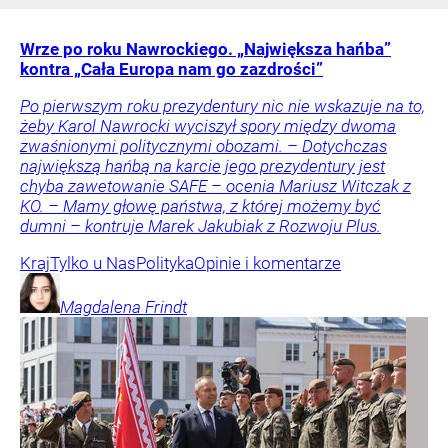
Wrze po roku Nawrockiego. „Największa hańba”
kontra „Cała Europa nam go zazdrości”
Po pierwszym roku prezydentury nic nie wskazuje na to,
żeby Karol Nawrocki wyciszył spory między dwoma
zwaśnionymi politycznymi obozami. – Dotychczas
największą hańbą na karcie jego prezydentury jest
chyba zawetowanie SAFE – ocenia Mariusz Witczak z
KO. – Mamy głowę państwa, z której możemy być
dumni – kontruje Marek Jakubiak z Rozwoju Plus.
Kraj
Tylko u Nas
Polityka
Opinie i komentarze
Magdalena
Frindt