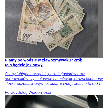
Plamy po wodzie w zlewozmywaku? Zrób
to a będzie jak nowy
Osoby lubiące porządek, perfekcjonistów oraz
domowników wyczulonych na estetykę drażni kuchenny
zlew z pozostawionymi kroplami wody. Jest na to rada.
Porady
Usługi
Wiadomości