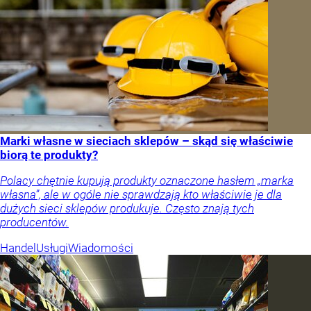
Marki własne w sieciach sklepów – skąd się właściwie
biorą te produkty?
Polacy chętnie kupują produkty oznaczone hasłem „marka
własna”, ale w ogóle nie sprawdzają kto właściwie je dla
dużych sieci sklepów produkuje. Często znają tych
producentów.
Handel
Usługi
Wiadomości