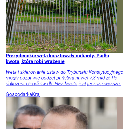
Prezydenckie weta kosztowały miliardy. Padła
kwota, która robi wrażenie
Weta i skierowanie ustaw do Trybunału Konstytucyjnego
mogły pozbawić budżet państwa nawet 7,3 mld zł. Po
doliczeniu środków dla NFZ kwota jest jeszcze wyższa.
Gospodarka
Kraj