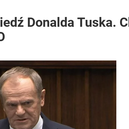
o przekazują sobie nieruchomości
edź Donalda Tuska. C
O
nad dwa miliony złotych
anipulują cenami nad morzem