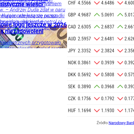
owego Banku Polskiego.
Reklamowej
CHF
4.5566
4.6486
4.60
trzega przed porównywaniem
istyczne wieści”
 o.o. w imieniu
w. – Andrzej Duda zdał w paru
GBP
4.9687
5.0691
5.01
a zlecenie jej
elująco, ale jeszcze przez
 hurcie przełożą się na spadki
doceniony, jak kiedyś
zewidują eksperci e-petrol.pl.
znesowych.
 nowe logo jeszcze w 2026
CAD
2.6305
2.6837
2.66
i, a po latach się to zmieniło
iany już w nadchodzącym
są niezadowoleni
znik Andrzeja Dudy.
 SIĘ
AUD
2.5957
2.6481
2.62
Wewnętrznych przygotowało
a, który określa wygląd oraz
ka
Twój
JPY
2.3352
2.3824
2.35
go logo Policji. Wejdzie w
 roku.
NOK
0.3861
0.3939
0.39
DKK
0.5692
0.5808
0.57
ci
SEK
0.3890
0.3968
0.39
CZK
0.1756
0.1792
0.17
HUF
1.1694
1.1930
1.17
Źródło
Narodowy Bank