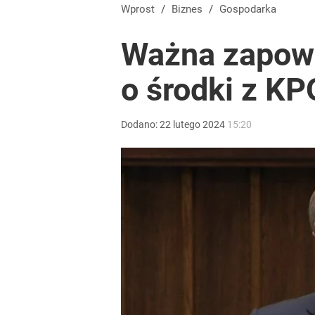
Blisko 200 tys. takich aktów w rok. Polacy masow
Wprost
/
Biznes
/
Gospodarka
Ważna zapowi
dodaj
o środki z KP
Wielkie pieniądze w Eurojackpot. Polak zgarnął po
Dodano:
22
lutego
2024
15:20
dodaj
Tajemnica paragonów grozy. Tak restauratorzy m
dodaj