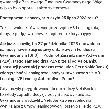
gwarancji z Bankowego Funduszu Gwarancyjnego. Więc
ryzyko było spore – także systemowe.
Postępowanie sanacyjne ruszyło 25 lipca 2023 roku?
Tak, na wniosek ówczesnego zarządu VB Leasing taką
decyzję podjął wrocławski sąd restrukturyzacyjny.
Ale już za chwilę, bo 27 października 2023 r powołano
na mocy nowelizacji ustawy o Bankowym Funduszu
Gwarancyjnym (BFG) – Podmiot Zarządzający Aktywami
(PZA). I tego samego dnia PZA przejął od VeloBanku
(instytucji powstałej podczas resolution Getin
Noble
Banku)
wierzytelności leasingowe i pożyczkowe zawarte z VB
Leasing i VB
Leasing Automotive. Po co?
Gdy ruszyły przygotowania do sprzedaży VeloBanku,
to wtedy zapadła decyzja, żeby Bankowy Fundusz
Gwarancyjny wydzielił z VeloBanku wierzytelności
wynikające z umów leasingowych i przeniósł je do PZA.