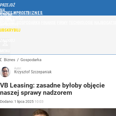
PRZEJDŹ
NA
BIZNES WPROST
STRONĘ
OPINIE
TWÓJ
GŁÓWNĄ
PORTFEL
GOSPODARKA
FINANSE
FIRMY
TECHNOLOGIE
NAJBOGATSI
WPROST.PL
UBSKRYBUJ
ZALOGUJ
MENU
Biznes
/
Gospodarka
Autor:
Krzysztof Szczepaniak
VB Leasing: zasadne byłoby objęcie
naszej sprawy nadzorem
Dodano:
1
lipca
2025
10:03