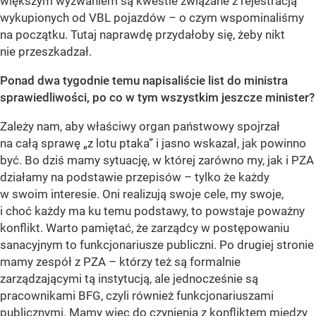
większym wyzwaniem są kwestie związane z rejestracją
wykupionych od VBL pojazdów – o czym wspominaliśmy
na początku. Tutaj naprawdę przydałoby się, żeby nikt
nie przeszkadzał.
Ponad dwa tygodnie temu napisaliście list do ministra
sprawiedliwości, po co w tym wszystkim jeszcze minister?
Zależy nam, aby właściwy organ państwowy spojrzał
na całą sprawę „z lotu ptaka” i jasno wskazał, jak powinno
być. Bo dziś mamy sytuację, w której zarówno my, jak i PZA
działamy na podstawie przepisów – tylko że każdy
w swoim interesie. Oni realizują swoje cele, my swoje,
i choć każdy ma ku temu podstawy, to powstaje poważny
konflikt. Warto pamiętać, że zarządcy w postępowaniu
sanacyjnym to funkcjonariusze publiczni. Po drugiej stronie
mamy zespół z PZA – którzy też są formalnie
zarządzającymi tą instytucją, ale jednocześnie są
pracownikami BFG, czyli również funkcjonariuszami
publicznymi. Mamy więc do czynienia z konfliktem między