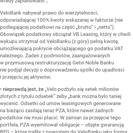
wtedy zaplanowano”,:
VeloBank nabywał prawo do wierzytelności,
odpowiadającej 100% kwoty wskazanej w fakturze (nie
podlegającej podatkowi na część „brutto” i „netto”).
Obowiązek podatkowy obciążał VB Leasing, który w chwili
wykupu otrzymał od VeloBanku (z góry) pełną kwotę,
umożliwiającą pokrycie obciążającego go podatku VAT
należnego. Żaden z podmiotów, zaangażowanych
w przymusową restrukturyzację Getin Noble Banku
nie podjął decyzji o doprowadzeniu spółki do upadłości
i przejęciu jej aktywów;
•
nieprawdą jest, że
„Velo pozbyło się setek milionów
złotych z tytułu odsetek” żeby „bank można było taniej
wycenić. Odsetki od umów leasingowych generowane
na bieżąco zasilają teraz PZA, które nawet żadnych
podatków nie musi płacić. W zamian za przejęcie tego
portfela, PZA wyemitował obligacje – objęte gwarancją
BFG – które trafiły z powrotem do VeloBanku jako forma