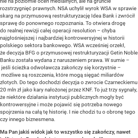
nie na poziomie ocen medialnych, ale na gruncie
rozstrzygnięć prawnych. NSA uchylił wyrok WSA w sprawie
skarg na przymusową restrukturyzację Idea Bank i zwrócił
sprawę do ponownego rozpoznania. To otwiera drogę
do realnej rewizji całej operacji resolution – chyba
najgłośniejszej i najbardziej kontrowersyjnej w historii
polskiego sektora bankowego. WSA wcześniej orzekł,
że decyzja BFG o przymusowej restrukturyzacji Getin Noble
Banku została wydana z naruszeniem prawa. W sumie –
jeśli ścieżka odwoławcza zakończy się korzystnie –
możliwe są roszczenia, które mogą sięgać miliardów
złotych. Do tego dochodzi decyzja o zwrocie Czarneckiemu
20 mln zł jako kary nałożonej przez KNF. To już trzy sygnały,
że niektóre działania instytucji publicznych mogły być
kontrowersyjne i może pojawić się potrzeba nowego
spojrzenia na całą tę historię. I nie chodzi tu o obronę tego
czy innego biznesmena.
Ma Pan jakiś widok jak to wszystko się zakończy, nawet