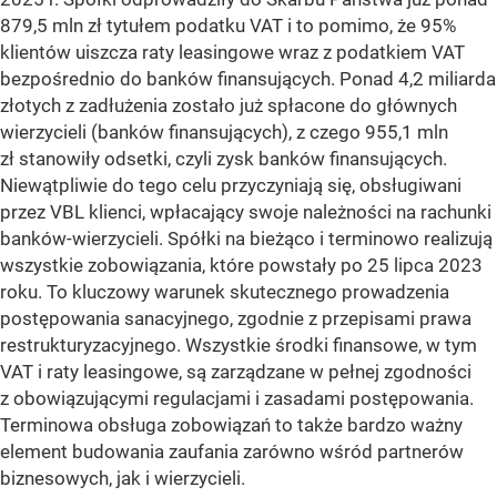
879,5 mln zł tytułem podatku VAT i to pomimo, że 95%
klientów uiszcza raty leasingowe wraz z podatkiem VAT
bezpośrednio do banków finansujących. Ponad 4,2 miliarda
złotych z zadłużenia zostało już spłacone do głównych
wierzycieli (banków finansujących), z czego 955,1 mln
zł stanowiły odsetki, czyli zysk banków finansujących.
Niewątpliwie do tego celu przyczyniają się, obsługiwani
przez VBL klienci, wpłacający swoje należności na rachunki
banków-wierzycieli. Spółki na bieżąco i terminowo realizują
wszystkie zobowiązania, które powstały po 25 lipca 2023
roku. To kluczowy warunek skutecznego prowadzenia
postępowania sanacyjnego, zgodnie z przepisami prawa
restrukturyzacyjnego. Wszystkie środki finansowe, w tym
VAT i raty leasingowe, są zarządzane w pełnej zgodności
z obowiązującymi regulacjami i zasadami postępowania.
Terminowa obsługa zobowiązań to także bardzo ważny
element budowania zaufania zarówno wśród partnerów
biznesowych, jak i wierzycieli.