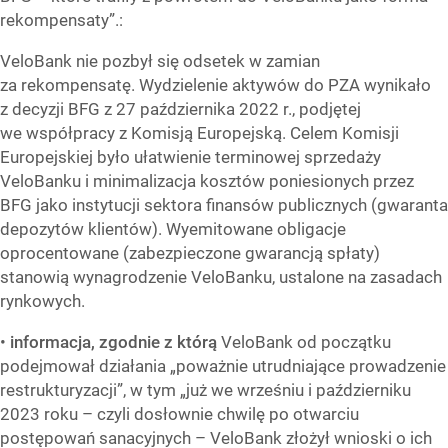
rekompensaty”.:
VeloBank nie pozbył się odsetek w zamian
za rekompensatę. Wydzielenie aktywów do PZA wynikało
z decyzji BFG z 27 października 2022 r., podjętej
we współpracy z Komisją Europejską. Celem Komisji
Europejskiej było ułatwienie terminowej sprzedaży
VeloBanku i minimalizacja kosztów poniesionych przez
BFG jako instytucji sektora finansów publicznych (gwaranta
depozytów klientów). Wyemitowane obligacje
oprocentowane (zabezpieczone gwarancją spłaty)
stanowią wynagrodzenie VeloBanku, ustalone na zasadach
rynkowych.
•
informacja, zgodnie z którą
VeloBank od początku
podejmował działania „poważnie utrudniające prowadzenie
restrukturyzacji”, w tym „już we wrześniu i październiku
2023 roku – czyli dosłownie chwilę po otwarciu
postępowań sanacyjnych – VeloBank złożył wnioski o ich