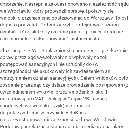
umorzenie. Następnie zakwestionowano niezależność sądu
we Wrocławiu, który prowadził sprawę, i pojawiły się
wnioski o przeniesienie postępowania do Warszawy. To był
dopiero początek. Potem zaczęto podejmować szereg
działań, które jak kłody rzucane pod nogi miały utrudniać
nam normalne funkcjonowanie”.
jest nieścisła:
Złożone przez VeloBank wnioski o umorzenie i przekazanie
spraw przez Sąd wywoływały nie wpływały na tok
postępowań sanacyjnych i nie utrudniły do (w
szczególności nie skutkowały ich zawieszeniem ani
wstrzymaniem działań sanacyjnych). Celem wniosków było
zbadanie przez sąd czy dalsze prowadzenie postępowań (z
uwzględnieniem wykrytej przez VeloBank blisko 1-
miliardowej luki VAT-owskiej w Grupie VB Leasing
i podanych we wniosku ryzyk) nie zmierza
do pokrzywdzenia wierzycieli. VeloBank
nie zakwestionował niezależności sądu we Wrocławiu.
Podstawą przekazania stanowić miał medialny charakter