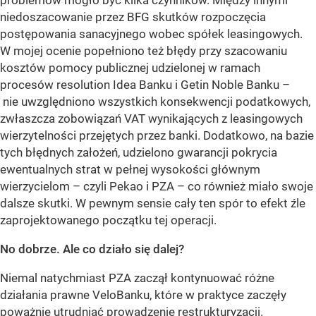
problemów mogło być kilka czynników. Między innymi
niedoszacowanie przez BFG skutków rozpoczęcia
postępowania sanacyjnego wobec spółek leasingowych.
W mojej ocenie popełniono też błędy przy szacowaniu
kosztów pomocy publicznej udzielonej w ramach
procesów resolution Idea Banku i Getin Noble Banku –
nie uwzględniono wszystkich konsekwencji podatkowych,
zwłaszcza zobowiązań VAT wynikających z leasingowych
wierzytelności przejętych przez banki. Dodatkowo, na bazie
tych błędnych założeń, udzielono gwarancji pokrycia
ewentualnych strat w pełnej wysokości głównym
wierzycielom – czyli Pekao i PZA – co również miało swoje
dalsze skutki. W pewnym sensie cały ten spór to efekt źle
zaprojektowanego początku tej operacji.
No dobrze. Ale co działo się dalej?
Niemal natychmiast PZA zaczął kontynuować różne
działania prawne VeloBanku, które w praktyce zaczęły
poważnie utrudniać prowadzenie restrukturyzacji.