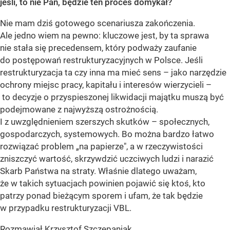
jeśli, to nie Pan, będzie ten proces domykał?
Nie mam dziś gotowego scenariusza zakończenia.
Ale jedno wiem na pewno: kluczowe jest, by ta sprawa
nie stała się precedensem, który podważy zaufanie
do postępowań restrukturyzacyjnych w Polsce. Jeśli
restrukturyzacja ta czy inna ma mieć sens – jako narzędzie
ochrony miejsc pracy, kapitału i interesów wierzycieli –
to decyzje o przyspieszonej likwidacji majątku muszą być
podejmowane z najwyższą ostrożnością.
I z uwzględnieniem szerszych skutków – społecznych,
gospodarczych, systemowych. Bo można bardzo łatwo
rozwiązać problem „na papierze", a w rzeczywistości
zniszczyć wartość, skrzywdzić uczciwych ludzi i narazić
Skarb Państwa na straty. Właśnie dlatego uważam,
że w takich sytuacjach powinien pojawić się ktoś, kto
patrzy ponad bieżącym sporem i ufam, że tak będzie
w przypadku restrukturyzacji VBL.
Rozmawiał Krzysztof Szczepaniak