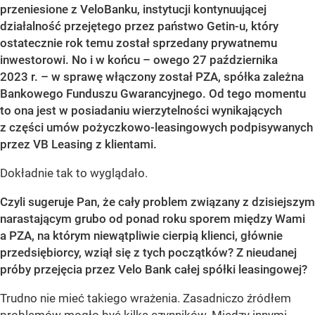
przeniesione z VeloBanku, instytucji kontynuującej
działalność przejętego przez państwo Getin-u, który
ostatecznie rok temu został sprzedany prywatnemu
inwestorowi. No i w końcu – owego 27 października
2023 r. – w sprawę włączony został PZA, spółka zależna
Bankowego Funduszu Gwarancyjnego. Od tego momentu
to ona jest w posiadaniu wierzytelności wynikających
z części umów pożyczkowo-leasingowych podpisywanych
przez VB Leasing z klientami.
Dokładnie tak to wyglądało.
Czyli sugeruje Pan, że cały problem związany z dzisiejszym
narastającym grubo od ponad roku sporem między Wami
a PZA, na którym niewątpliwie cierpią klienci, głównie
przedsiębiorcy, wziął się z tych początków? Z nieudanej
próby przejęcia przez Velo Bank całej spółki leasingowej?
Trudno nie mieć takiego wrażenia. Zasadniczo źródłem