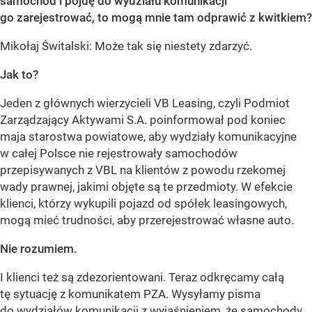
samochód i pójdę do wydziału komunikacji
go zarejestrować, to mogą mnie tam odprawić z kwitkiem?
Mikołaj Świtalski: Może tak się niestety zdarzyć.
Jak to?
Jeden z głównych wierzycieli VB Leasing, czyli Podmiot
Zarządzający Aktywami S.A. poinformował pod koniec
maja starostwa powiatowe, aby wydziały komunikacyjne
w całej Polsce nie rejestrowały samochodów
przepisywanych z VBL na klientów z powodu rzekomej
wady prawnej, jakimi objęte są te przedmioty. W efekcie
klienci, którzy wykupili pojazd od spółek leasingowych,
mogą mieć trudności, aby przerejestrować własne auto.
Nie rozumiem.
I klienci też są zdezorientowani. Teraz odkręcamy całą
tę sytuację z komunikatem PZA. Wysyłamy pisma
do wydziałów komunikacji z wyjaśnieniem, że samochody