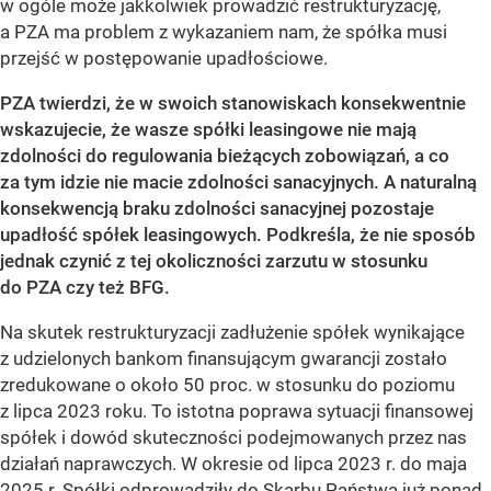
w ogóle może jakkolwiek prowadzić restrukturyzację,
a PZA ma problem z wykazaniem nam, że spółka musi
przejść w postępowanie upadłościowe.
PZA twierdzi, że w swoich stanowiskach konsekwentnie
wskazujecie, że wasze spółki leasingowe nie mają
zdolności do regulowania bieżących zobowiązań, a co
za tym idzie nie macie zdolności sanacyjnych. A naturalną
konsekwencją braku zdolności sanacyjnej pozostaje
upadłość spółek leasingowych. Podkreśla, że nie sposób
jednak czynić z tej okoliczności zarzutu w stosunku
do PZA czy też BFG.
Na skutek restrukturyzacji zadłużenie spółek wynikające
z udzielonych bankom finansującym gwarancji zostało
zredukowane o około 50 proc. w stosunku do poziomu
z lipca 2023 roku. To istotna poprawa sytuacji finansowej
spółek i dowód skuteczności podejmowanych przez nas
działań naprawczych. W okresie od lipca 2023 r. do maja
2025 r. Spółki odprowadziły do Skarbu Państwa już ponad