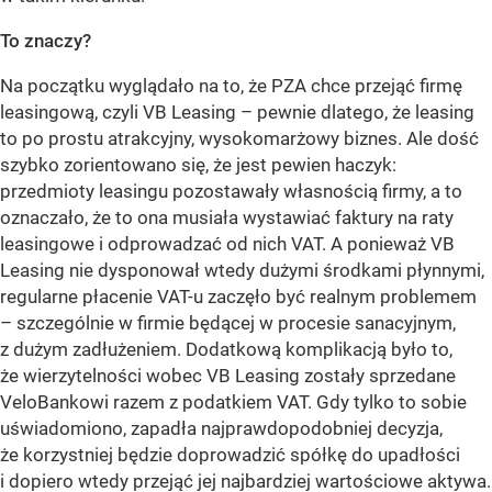
To znaczy?
Na początku wyglądało na to, że PZA chce przejąć firmę
leasingową, czyli VB Leasing – pewnie dlatego, że leasing
to po prostu atrakcyjny, wysokomarżowy biznes. Ale dość
szybko zorientowano się, że jest pewien haczyk:
przedmioty leasingu pozostawały własnością firmy, a to
oznaczało, że to ona musiała wystawiać faktury na raty
leasingowe i odprowadzać od nich VAT. A ponieważ VB
Leasing nie dysponował wtedy dużymi środkami płynnymi,
regularne płacenie VAT-u zaczęło być realnym problemem
– szczególnie w firmie będącej w procesie sanacyjnym,
z dużym zadłużeniem. Dodatkową komplikacją było to,
że wierzytelności wobec VB Leasing zostały sprzedane
VeloBankowi razem z podatkiem VAT. Gdy tylko to sobie
uświadomiono, zapadła najprawdopodobniej decyzja,
że korzystniej będzie doprowadzić spółkę do upadłości
i dopiero wtedy przejąć jej najbardziej wartościowe aktywa.