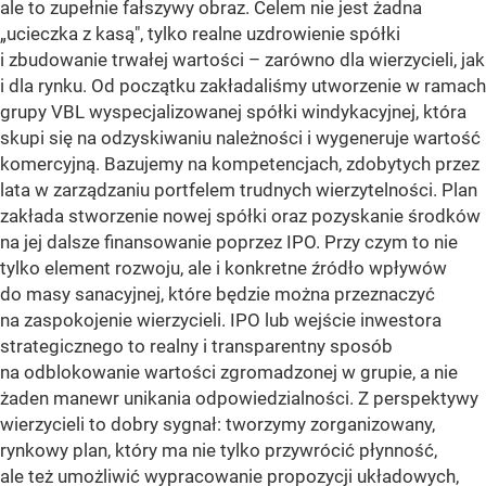
ale to zupełnie fałszywy obraz. Celem nie jest żadna
„ucieczka z kasą", tylko realne uzdrowienie spółki
i zbudowanie trwałej wartości – zarówno dla wierzycieli, jak
i dla rynku. Od początku zakładaliśmy utworzenie w ramach
grupy VBL wyspecjalizowanej spółki windykacyjnej, która
skupi się na odzyskiwaniu należności i wygeneruje wartość
komercyjną. Bazujemy na kompetencjach, zdobytych przez
lata w zarządzaniu portfelem trudnych wierzytelności. Plan
zakłada stworzenie nowej spółki oraz pozyskanie środków
na jej dalsze finansowanie poprzez IPO. Przy czym to nie
tylko element rozwoju, ale i konkretne źródło wpływów
do masy sanacyjnej, które będzie można przeznaczyć
na zaspokojenie wierzycieli. IPO lub wejście inwestora
strategicznego to realny i transparentny sposób
na odblokowanie wartości zgromadzonej w grupie, a nie
żaden manewr unikania odpowiedzialności. Z perspektywy
wierzycieli to dobry sygnał: tworzymy zorganizowany,
rynkowy plan, który ma nie tylko przywrócić płynność,
ale też umożliwić wypracowanie propozycji układowych,