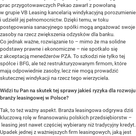
prac przygotowawczych Pekao zawarł z powołaną
w grupie VB Leasing kancelarią windykacyjną porozumienie
i udzielił jej pełnomocnictw. Dzięki temu, w toku
postępowania sanacyjnego spółki mogą angażować swoje
zasoby na rzecz zwiększenia odzysków dla banku.
Co jednak ważne, rozwiązanie to – mimo że ma solidne
podstawy prawne i ekonomiczne – nie spotkało się
z akceptacją menedżerów PZA. To szkodzi nie tylko tej
spółce i BFG, ale też restrukturyzowanym firmom, które
mają odpowiednie zasoby, lecz nie mogą prowadzić
skutecznej windykacji na rzecz tego wierzyciela.
Widzi tu Pan na skutek tej sprawy jakieś ryzyka dla rozwoju
branży leasingowej w Polsce?
Tak, to też ważny aspekt. Branża leasingowa odgrywa dziś
kluczową rolę w finansowaniu polskich przedsiębiorstw –
leasing jest nawet częściej wybierany niż tradycyjny kredyt.
Upadek jednej z ważniejszych firm leasingowych, jaką jest