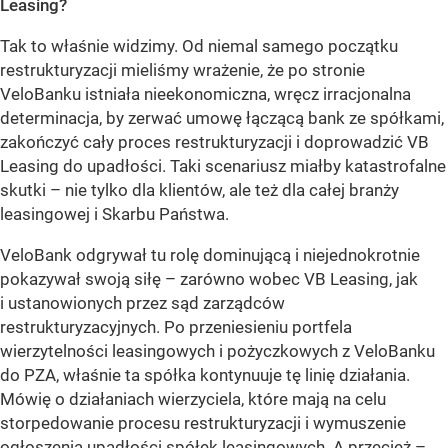
Leasing?
Tak to właśnie widzimy. Od niemal samego początku
restrukturyzacji mieliśmy wrażenie, że po stronie
VeloBanku istniała nieekonomiczna, wręcz irracjonalna
determinacja, by zerwać umowę łączącą bank ze spółkami,
zakończyć cały proces restrukturyzacji i doprowadzić VB
Leasing do upadłości. Taki scenariusz miałby katastrofalne
skutki – nie tylko dla klientów, ale też dla całej branży
leasingowej i Skarbu Państwa.
VeloBank odgrywał tu rolę dominującą i niejednokrotnie
pokazywał swoją siłę – zarówno wobec VB Leasing, jak
i ustanowionych przez sąd zarządców
restrukturyzacyjnych. Po przeniesieniu portfela
wierzytelności leasingowych i pożyczkowych z VeloBanku
do PZA, właśnie ta spółka kontynuuje tę linię działania.
Mówię o działaniach wierzyciela, które mają na celu
storpedowanie procesu restrukturyzacji i wymuszenie
ogłoszenia upadłości spółek leasingowych. A przecież –