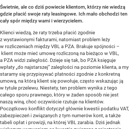
Świetnie, ale co dziś powiecie klientom, którzy nie wiedzą
gdzie płacić swoje raty leasingowe. Ich mało obchodzi ten
cały spór między wami i wierzycielem.
Klienci wiedzą, że raty trzeba płacić zgodnie
z wystawionymi fakturami, natomiast problem leży
w rozliczeniach między VBL a PZA. Brakuje spójności –
klient może mieć umowę rozliczoną na bieżąco w VBL,
a PZA widzi zaległość. Dzieje się tak, bo PZA księguje
wpłaty „do najstarszej” zaległości na poziomie klienta, a my
staramy się przypisywać płatności zgodnie z konkretną
umową, na którą klient się powołuje, często wskazując ją
w tytule przelewu. Niestety, ten problem wynika z tego
całego sporu prawnego, który w żaden sposób nie jest
naszą winą, choć oczywiście rzutuje na klientów.
Początkowo konflikt dotyczył głównie kwestii podatku VAT,
zabezpieczeń i związanych z tym numerów kont, a także
tabeli opłat i prowizji, na której VBL zarabia. Dziś jednak