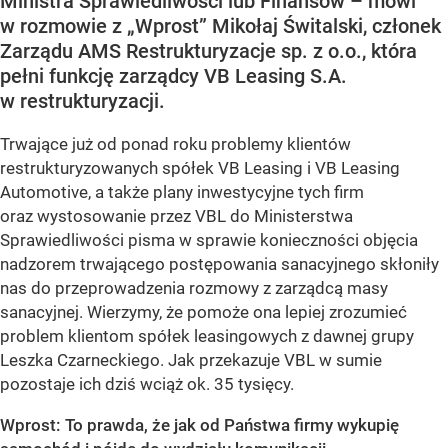
Ministra Sprawiedliwości lub Finansów – mówi
w rozmowie z „Wprost” Mikołaj Świtalski, członek
Zarządu AMS Restrukturyzacje sp. z o.o., która
pełni funkcję zarządcy VB Leasing S.A.
w restrukturyzacji.
Trwające już od ponad roku problemy klientów
restrukturyzowanych spółek VB Leasing i VB Leasing
Automotive, a także plany inwestycyjne tych firm
oraz wystosowanie przez VBL do Ministerstwa
Sprawiedliwości pisma w sprawie konieczności objęcia
nadzorem trwającego postępowania sanacyjnego skłoniły
nas do przeprowadzenia rozmowy z zarządcą masy
sanacyjnej. Wierzymy, że pomoże ona lepiej zrozumieć
problem klientom spółek leasingowych z dawnej grupy
Leszka Czarneckiego. Jak przekazuje VBL w sumie
pozostaje ich dziś wciąż ok. 35 tysięcy.
Wprost: To prawda, że jak od Państwa firmy wykupię