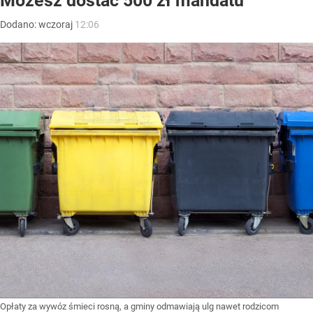
Możesz dostać 500 zł mandatu
Dodano:
wczoraj
12:06
Opłaty za wywóz śmieci rosną, a gminy odmawiają ulg nawet rodzicom