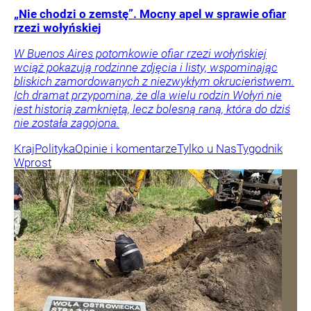
„Nie chodzi o zemstę”. Mocny apel w sprawie ofiar
rzezi wołyńskiej
W Buenos Aires potomkowie ofiar rzezi wołyńskiej
wciąż pokazują rodzinne zdjęcia i listy, wspominając
bliskich zamordowanych z niezwykłym okrucieństwem.
Ich dramat przypomina, że dla wielu rodzin Wołyń nie
jest historią zamkniętą, lecz bolesną raną, która do dziś
nie została zagojona.
Kraj
Polityka
Opinie i komentarze
Tylko u Nas
Tygodnik
Wprost