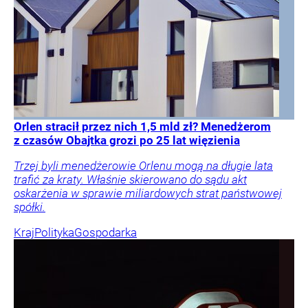
Orlen stracił przez nich 1,5 mld zł? Menedżerom
z czasów Obajtka grozi po 25 lat więzienia
Trzej byli menedżerowie Orlenu mogą na długie lata
trafić za kraty. Właśnie skierowano do sądu akt
oskarżenia w sprawie miliardowych strat państwowej
spółki.
Kraj
Polityka
Gospodarka