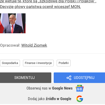
że wetuje te, które są „szkodliwe dla Polski i Polaków”.
Decyzję głowy państwa ocenił wiceszef MON.
Opracował:
Witold Ziomek
Gospodarka
Finanse i inwestycje
Podatki
SKOMENTUJ
UDOSTĘPNIJ
Obserwuj nas
w
Google News
Dodaj jako
źródło w Google