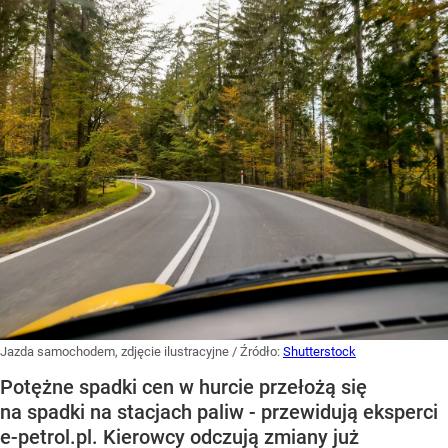
Jazda samochodem, zdjęcie ilustracyjne
/ Źródło:
Shutterstock
Potężne spadki cen w hurcie przełożą się
na spadki na stacjach paliw - przewidują eksperci
e-petrol.pl. Kierowcy odczują zmiany już