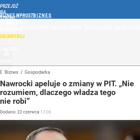
PRZEJDŹ
NA
BIZNES WPROST
STRONĘ
OPINIE
TWÓJ
GŁÓWNĄ
PORTFEL
GOSPODARKA
FINANSE
FIRMY
TECHNOLOGIE
NAJBOGATSI
WPROST.PL
UBSKRYBUJ
ZALOGUJ
MENU
Biznes
/
Gospodarka
Nawrocki apeluje o zmiany w PIT. „Nie
rozumiem, dlaczego władza tego
nie robi”
Dodano:
22
czerwca
13:06