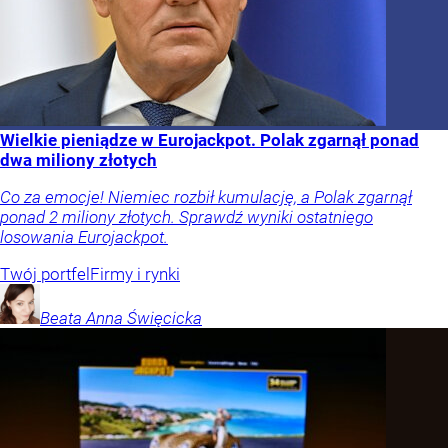
Wielkie pieniądze w Eurojackpot. Polak zgarnął ponad
dwa miliony złotych
Co za emocje! Niemiec rozbił kumulację, a Polak zgarnął
ponad 2 miliony złotych. Sprawdź wyniki ostatniego
losowania Eurojackpot.
Twój portfel
Firmy i rynki
Beata Anna
Święcicka