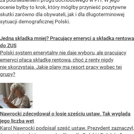
ocenie byłby to krok, który mógłby przynieść pozytywne
skutki zarówno dla obywateli, jak i dla długoterminowej
sytuacji demograficznej Polski.
Jedna składka mniej? Pracujący emeryci a składka rentowa
do ZUS
Polski system emerytalny nie daje wyboru, ale pracujący
emeryci płacą składkę rentową, choć z renty nigdy
nie skorzystają. Jakie plany ma resort pracy wobec tej
grupy?
Nawrocki zdecydował o losie sześciu ustaw. Tak wygląda
jego liczba wet
Karol Nawrocki podpisał sześć ustaw. Prezydent zaznaczył,