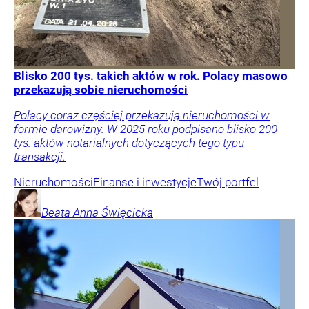
Blisko 200 tys. takich aktów w rok. Polacy masowo
przekazują sobie nieruchomości
Polacy coraz częściej przekazują nieruchomości w
formie darowizny. W 2025 roku podpisano blisko 200
tys. aktów notarialnych dotyczących tego typu
transakcji.
Nieruchomości
Finanse i inwestycje
Twój portfel
Beata Anna
Święcicka