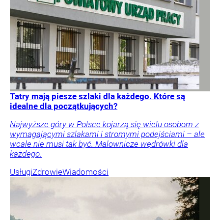
Tatry mają piesze szlaki dla każdego. Które są
idealne dla początkujących?
Najwyższe góry w Polsce kojarzą się wielu osobom z
wymagającymi szlakami i stromymi podejściami – ale
wcale nie musi tak być. Malownicze wędrówki dla
każdego.
Usługi
Zdrowie
Wiadomości