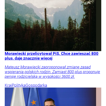
Morawiecki przelicytował PiS. Chce zawieszać 800
plus, daje znacznie więcej
Mateusz Morawiecki zaproponował zmianę zasad
wspierania polskich rodzin. Zamiast 800 plus proponuje
pensję rodzicielską w wysokości 3600 zł.
Kraj
Polityka
Gospodarka