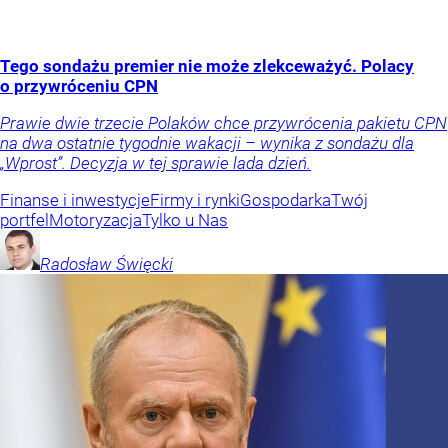
Tego sondażu premier nie może zlekceważyć. Polacy
o przywróceniu CPN
Prawie dwie trzecie Polaków chce przywrócenia pakietu CPN
na dwa ostatnie tygodnie wakacji – wynika z sondażu dla
„Wprost”. Decyzja w tej sprawie lada dzień.
Finanse i inwestycje
Firmy i rynki
Gospodarka
Twój
portfel
Motoryzacja
Tylko u Nas
Radosław
Święcki