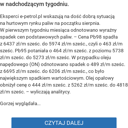
w nadchodzącym tygodniu.
Eksperci e-petrol.pl wskazują na dość dobrą sytuacją
na hurtowym rynku paliw na początku sierpnia.
W pierwszym tygodniu miesiąca odnotowano wyraźny
spadek cen podstawowych paliw. –
Cena Pb98 spadła
z 6437 zł/m sześc. do 5974 zł/m sześc., czyli o 463 zł/m
sześc. Pb95 potaniała o 464 zł/m sześc. z poziomu 5738
zł/m sześc. do 5273 zł/m sześc. W przypadku oleju
napędowego (ON) odnotowano spadek o 489 zł/m sześc.
z 6695 zł/m sześc. do 6206 zł/m sześc., co było
największym spadkiem wartościowym. Olej opałowy
obniżył cenę o 444 zł/m sześc. z 5262 zł/m sześc. do 4818
zł/m sześc.
– wyliczają analitycy.
Gorzej wyglądała...
CZYTAJ DALEJ