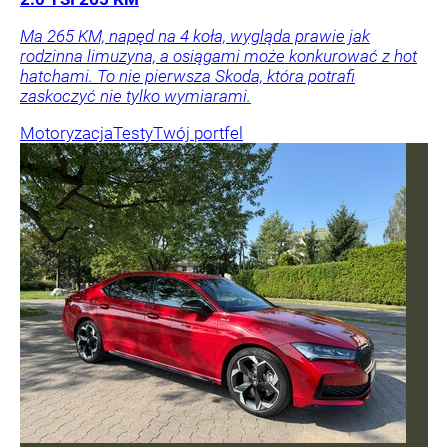
Ma 265 KM, napęd na 4 koła, wygląda prawie jak
rodzinna limuzyna, a osiągami może konkurować z hot
hatchami. To nie pierwsza Skoda, która potrafi
zaskoczyć nie tylko wymiarami.
Motoryzacja
Testy
Twój portfel