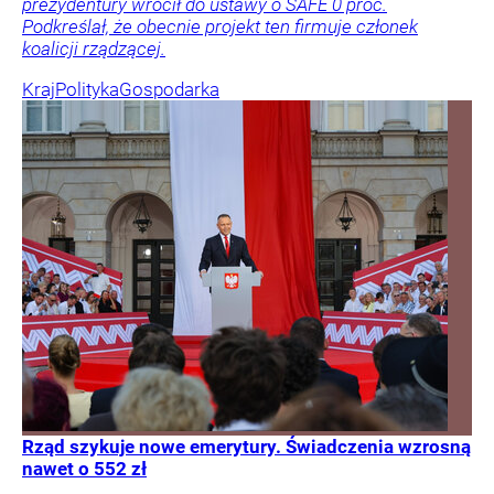
prezydentury wrócił do ustawy o SAFE 0 proc.
Podkreślał, że obecnie projekt ten firmuje członek
koalicji rządzącej.
Kraj
Polityka
Gospodarka
Rząd szykuje nowe emerytury. Świadczenia wzrosną
nawet o 552 zł