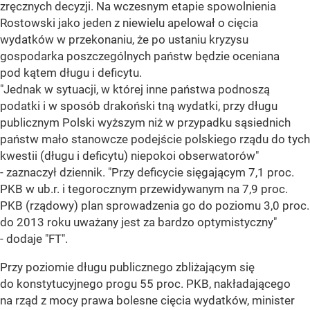
zręcznych decyzji. Na wczesnym etapie spowolnienia
Rostowski jako jeden z niewielu apelował o cięcia
wydatków w przekonaniu, że po ustaniu kryzysu
gospodarka poszczególnych państw będzie oceniana
pod kątem długu i deficytu.
"Jednak w sytuacji, w której inne państwa podnoszą
podatki i w sposób drakoński tną wydatki, przy długu
publicznym Polski wyższym niż w przypadku sąsiednich
państw mało stanowcze podejście polskiego rządu do tych
kwestii (długu i deficytu) niepokoi obserwatorów"
- zaznaczył dziennik. "Przy deficycie sięgającym 7,1 proc.
PKB w ub.r. i tegorocznym przewidywanym na 7,9 proc.
PKB (rządowy) plan sprowadzenia go do poziomu 3,0 proc.
do 2013 roku uważany jest za bardzo optymistyczny"
- dodaje "FT".
Przy poziomie długu publicznego zbliżającym się
do konstytucyjnego progu 55 proc. PKB, nakładającego
na rząd z mocy prawa bolesne cięcia wydatków, minister