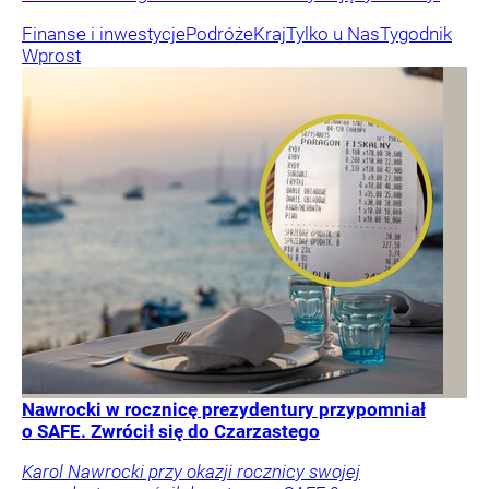
Finanse i inwestycje
Podróże
Kraj
Tylko u Nas
Tygodnik
Wprost
Nawrocki w rocznicę prezydentury przypomniał
o SAFE. Zwrócił się do Czarzastego
Karol Nawrocki przy okazji rocznicy swojej