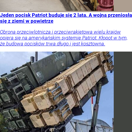
Jeden pocisk Patriot buduje się 2 lata. A wojna przeniosła
się z ziemi w powietrze
Obrona przeciwlotnicza i przeciwrakietowa wielu krajów
opiera się na amerykańskim systemie Patriot. Kłopot w tym,
że budowa pocisków trwa długo i jest kosztowna.