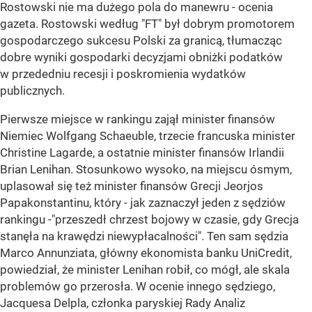
Rostowski nie ma dużego pola do manewru - ocenia
gazeta. Rostowski według "FT" był dobrym promotorem
gospodarczego sukcesu Polski za granicą, tłumacząc
dobre wyniki gospodarki decyzjami obniżki podatków
w przededniu recesji i poskromienia wydatków
publicznych.
Pierwsze miejsce w rankingu zajął minister finansów
Niemiec Wolfgang Schaeuble, trzecie francuska minister
Christine Lagarde, a ostatnie minister finansów Irlandii
Brian Lenihan. Stosunkowo wysoko, na miejscu ósmym,
uplasował się też minister finansów Grecji Jeorjos
Papakonstantinu, który - jak zaznaczył jeden z sędziów
rankingu -"przeszedł chrzest bojowy w czasie, gdy Grecja
stanęła na krawędzi niewypłacalności". Ten sam sędzia
Marco Annunziata, główny ekonomista banku UniCredit,
powiedział, że minister Lenihan robił, co mógł, ale skala
problemów go przerosła. W ocenie innego sędziego,
Jacquesa Delpla, członka paryskiej Rady Analiz