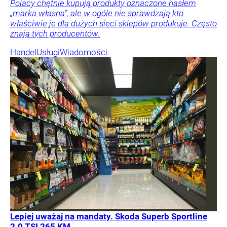
Polacy chętnie kupują produkty oznaczone hasłem
„marka własna”, ale w ogóle nie sprawdzają kto
właściwie je dla dużych sieci sklepów produkuje. Często
znają tych producentów.
Handel
Usługi
Wiadomości
Lepiej uważaj na mandaty. Skoda Superb Sportline
2.0 TSI 265 KM