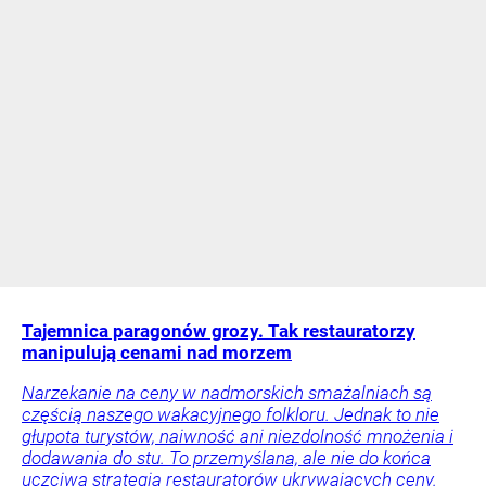
Tajemnica paragonów grozy. Tak restauratorzy
manipulują cenami nad morzem
Narzekanie na ceny w nadmorskich smażalniach są
częścią naszego wakacyjnego folkloru. Jednak to nie
głupota turystów, naiwność ani niezdolność mnożenia i
dodawania do stu. To przemyślana, ale nie do końca
uczciwa strategia restauratorów ukrywających ceny.