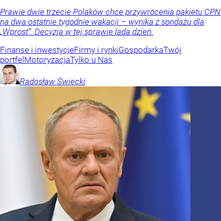
Prawie dwie trzecie Polaków chce przywrócenia pakietu CPN
na dwa ostatnie tygodnie wakacji – wynika z sondażu dla
„Wprost”. Decyzja w tej sprawie lada dzień.
Finanse i inwestycje
Firmy i rynki
Gospodarka
Twój
portfel
Motoryzacja
Tylko u Nas
Radosław
Święcki