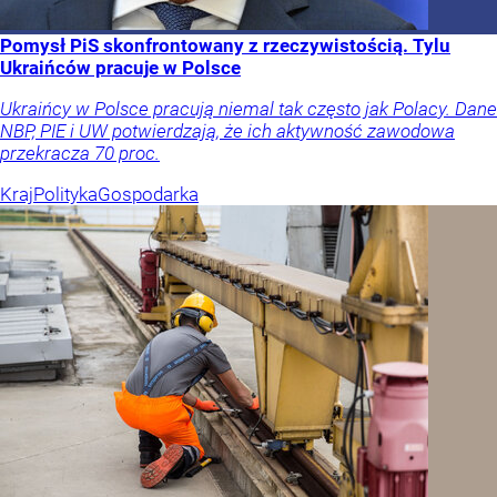
Pomysł PiS skonfrontowany z rzeczywistością. Tylu
Ukraińców pracuje w Polsce
Ukraińcy w Polsce pracują niemal tak często jak Polacy. Dane
NBP, PIE i UW potwierdzają, że ich aktywność zawodowa
przekracza 70 proc.
Kraj
Polityka
Gospodarka