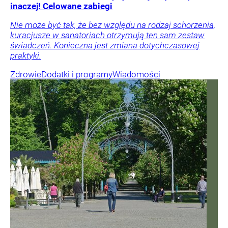
inaczej! Celowane zabiegi
Nie może być tak, że bez względu na rodzaj schorzenia,
kuracjusze w sanatoriach otrzymują ten sam zestaw
świadczeń. Konieczna jest zmiana dotychczasowej
praktyki.
Zdrowie
Dodatki i programy
Wiadomości