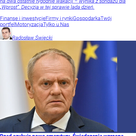
na dwa ostatnie tygodnie wakacji – wynika z sondażu dla
„Wprost”. Decyzja w tej sprawie lada dzień.
Finanse i inwestycje
Firmy i rynki
Gospodarka
Twój
portfel
Motoryzacja
Tylko u Nas
Radosław
Święcki
Rząd szykuje nowe emerytury. Świadczenia wzrosną