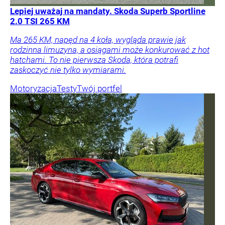
Lepiej uważaj na mandaty. Skoda Superb Sportline
2.0 TSI 265 KM
Ma 265 KM, napęd na 4 koła, wygląda prawie jak
rodzinna limuzyna, a osiągami może konkurować z hot
hatchami. To nie pierwsza Skoda, która potrafi
zaskoczyć nie tylko wymiarami.
Motoryzacja
Testy
Twój portfel