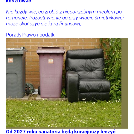
kosztować
Nie każdy wie, co zrobić z niepotrzebnym meblem po
remoncie. Pozostawienie go przy wiacie śmietnikowej
może skończyć się karą finansową.
Porady
Prawo i podatki
Od 2027 roku sanatoria będą kuracjuszy leczyć