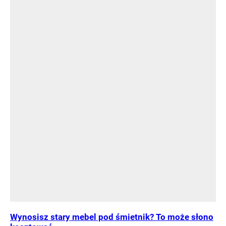
Wynosisz stary mebel pod śmietnik? To może słono