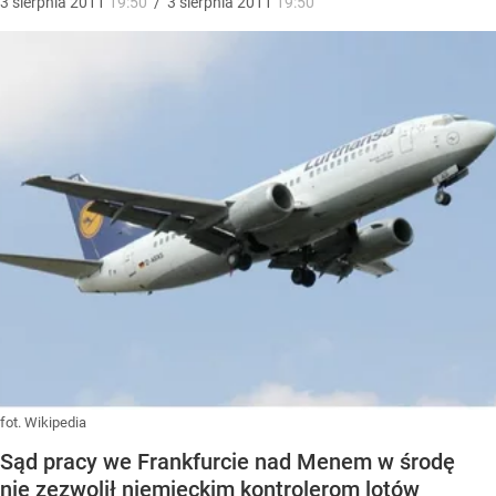
3
sierpnia
2011
19:50
/
3
sierpnia
2011
19:50
fot. Wikipedia
Sąd pracy we Frankfurcie nad Menem w środę
nie zezwolił niemieckim kontrolerom lotów