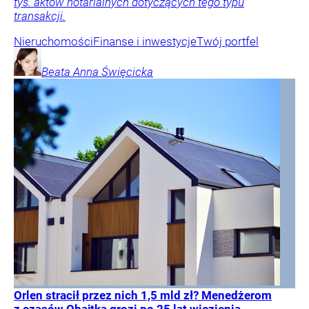
tys. aktów notarialnych dotyczących tego typu
transakcji.
Nieruchomości
Finanse i inwestycje
Twój portfel
Beata Anna
Święcicka
Orlen stracił przez nich 1,5 mld zł? Menedżerom
z czasów Obajtka grozi po 25 lat więzienia