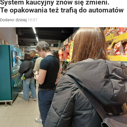
System kaucyjny znów się zmieni.
Te opakowania też trafią do automatów
Dodano:
dzisiaj
10:07