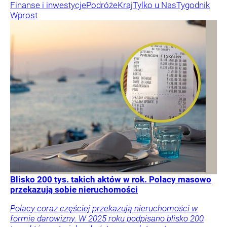
Finanse i inwestycje
Podróże
Kraj
Tylko u Nas
Tygodnik
Wprost
Blisko 200 tys. takich aktów w rok. Polacy masowo
przekazują sobie nieruchomości
Polacy coraz częściej przekazują nieruchomości w
formie darowizny. W 2025 roku podpisano blisko 200