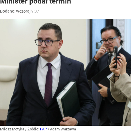
Minister podał termin
Dodano:
wczoraj
9:37
Miłosz Motyka
/ Źródło:
PAP
/
Adam Warżawa