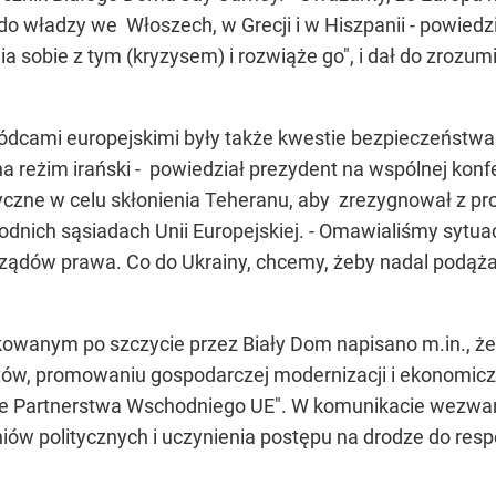
o władzy we Włoszech, w Grecji i w Hiszpanii - powiedzi
 sobie z tym (kryzysem) i rozwiąże go", i dał do zrozum
ami europejskimi były także kwestie bezpieczeństwa 
reżim irański - powiedział prezydent na wspólnej konfer
yczne w celu skłonienia Teheranu, aby zrezygnował z pr
nich sąsiadach Unii Europejskiej. - Omawialiśmy sytuacj
ządów prawa. Co do Ukrainy, chcemy, żeby nadal podąża
wanym po szczycie przez Biały Dom napisano m.in., że 
tów, promowaniu gospodarczej modernizacji i ekonomiczn
ie Partnerstwa Wschodniego UE". W komunikacie wezwan
źniów politycznych i uczynienia postępu na drodze do re