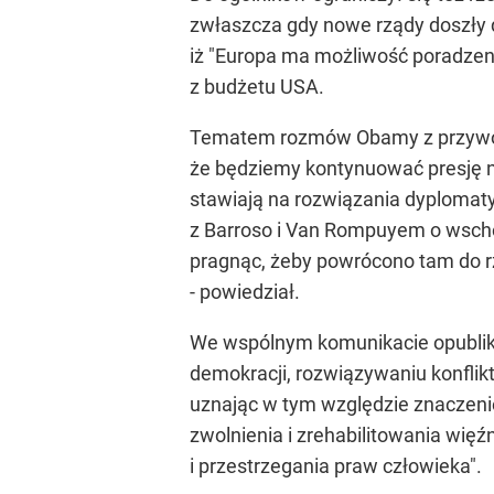
zwłaszcza gdy nowe rządy doszły d
iż "Europa ma możliwość poradzenia
z budżetu USA.
Tematem rozmów Obamy z przywódc
że będziemy kontynuować presję na 
stawiają na rozwiązania dyplomat
z Barroso i Van Rompuyem o wschod
pragnąc, żeby powrócono tam do r
- powiedział.
We wspólnym komunikacie opubliko
demokracji, rozwiązywaniu konflik
uznając w tym względzie znaczen
zwolnienia i zrehabilitowania wię
i przestrzegania praw człowieka".