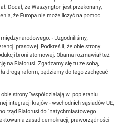
ał. Dodał, że Waszyngton jest przekonany,
ienia, że Europa nie może liczyć na pomoc
międzynarodowego. - Uzgodniliśmy,
encji prasowej. Podkreślił, że obie strony
odukcji broni atomowej. Obama rozmawiał też
ę na Białorusi. Zgadzamy się tu ze sobą,
ła drogą reform; będziemy do tego zachęcać
obie strony "współdziałają w popieraniu
ej integracji krajów - wschodnich sąsiadów UE,
o rząd Białorusi do "natychmiastowego
spektowania zasad demokracji, praworządności