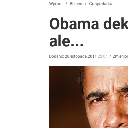
„Nie chodzi o zemstę”. Mocny apel w sprawie ofiar 
Wprost
/
Biznes
/
Gospodarka
Obama dekl
dodaj
ale...
Tego sondażu premier nie może zlekceważyć. Pol
8
Dodano:
28
listopada
2011
22:04
/
Zmienio
Farmacja: wzrost pod presją. co czeka branżę do 
1