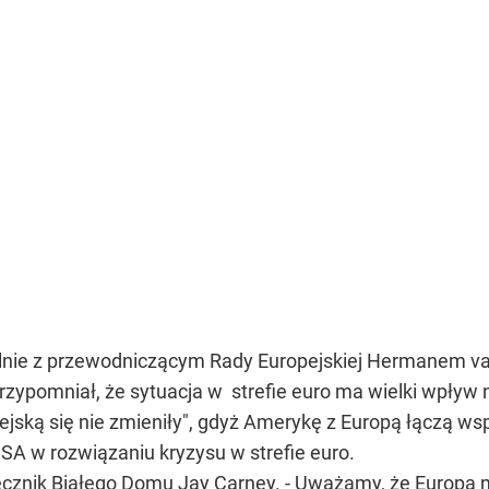
nie z przewodniczącym Rady Europejskiej Hermanem va
ypomniał, że sytuacja w strefie euro ma wielki wpływ n
jską się nie zmieniły", gdyż Amerykę z Europą łączą wspó
A w rozwiązaniu kryzysu w strefie euro.
zecznik Białego Domu Jay Carney. - Uważamy, że Europa m