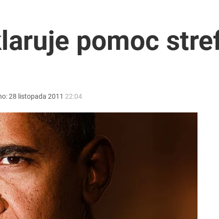
rzezi wołyńskiej
aruje pomoc stref
acy o przywróceniu CPN
no:
28
listopada
2011
22:04
2030 roku?