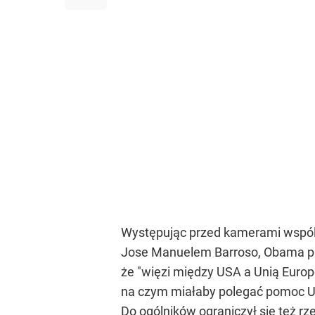
Występując przed kamerami wspól
Jose Manuelem Barroso, Obama prz
że "więzi między USA a Unią Europe
na czym miałaby polegać pomoc US
Do ogólników ograniczył się też r