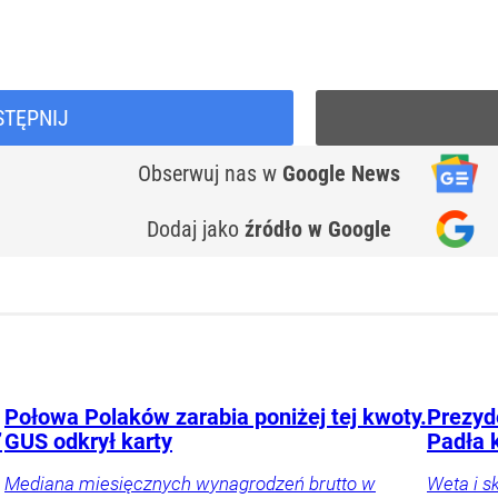
STĘPNIJ
Obserwuj nas
w
Google News
Dodaj jako
źródło w Google
Połowa Polaków zarabia poniżej tej kwoty.
Prezyd
”
GUS odkrył karty
Padła 
Mediana miesięcznych wynagrodzeń brutto w
Weta i s