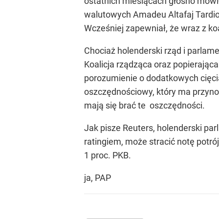
ostatnich miesiącach głośno mówił
walutowych Amadeu Altafaj Tardio.
Wcześniej zapewniał, że wraz z ko
Chociaż holenderski rząd i parlame
Koalicja rządząca oraz popierając
porozumienie o dodatkowych cięci
oszczędnościowy, który ma przynosi
mają się brać te oszczędności.
Jak pisze Reuters, holenderski pa
ratingiem, może stracić notę potró
1 proc. PKB.
ja, PAP