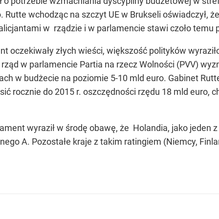
 o potrzebie wzmacniania dyscypliny budżetowej w strefie
 Rutte wchodząc na szczyt UE w Brukseli oświadczył, że 
alicjantami w rządzie i w parlamencie stawi czoło temu
nt oczekiwały złych wieści, większość polityków wyraził
a rząd w parlamencie Partia na rzecz Wolności (PVV) wyzn
ach w budżecie na poziomie 5-10 mld euro. Gabinet Rutt
ć rocznie do 2015 r. oszczędności rzędu 18 mld euro, ch
rlament wyraził w środę obawę, że Holandia, jako jeden 
jnego A. Pozostałe kraje z takim ratingiem (Niemcy, Finl