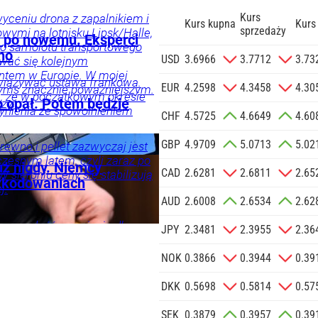
Kurs
yceniu drona z zapalnikiem i
Kurs kupna
Kurs
sprzedaży
ymi na lotnisku Lipsk/Halle,
 po nowemu. Eksperci
go samolotu transportowego
no
zgodę na
USD
3.6966
3.7712
3.73
wać się kolejnym
 na podany
ntem w Europie. W mojej
owiązywać ustawa frankowa.
informacji
EUR
4.2598
4.3458
4.30
zymś znacznie poważniejszym.
ę, że w początkowym okresie
Agencji
o opał. Potem będzie
zy.
ynienia ze spowolnieniem
Reklamowej
CHF
4.5725
4.6649
4.60
 o.o. w imieniu
GBP
4.9709
5.0713
5.02
a zlecenie jej
rewno i pellet zazwyczaj jest
czesnym latem, czyli zaraz po
znesowych.
ka
Twój
już nigdy. Niemcy
CAD
2.6281
2.6811
2.65
sierpniu ceny się stabilizują
zkodowaniach
j.
 SIĘ
AUD
2.6008
2.6534
2.62
ego zadośćuczynienia dla
aliwa
JPY
2.3481
2.3955
2.36
 Niemców w czasie II wojny
o. O Powstaniu Warszawskim
NOK
0.3866
0.3944
0.39
emal nic.
DKK
0.5698
0.5814
0.57
SEK
0.3879
0.3957
0.39