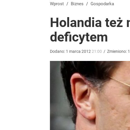
Prawdziwa wartość różnorodności
Wprost
/
Biznes
/
Gospodarka
Holandia też
dodaj
deficytem
Farmacja: wzrost pod presją. co czeka branżę do 
Dodano:
1
marca
2012
21:00
/
Zmieniono:
1
dodaj
Nawrocki ma szansę na drugą kadencję? Tak ocenil
1