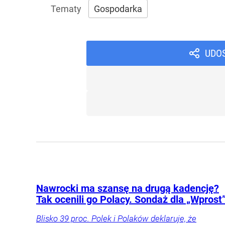
Gospodarka
UDO
Nawrocki ma szansę na drugą kadencję?
Tak ocenili go Polacy. Sondaż dla „Wprost
Blisko 39 proc. Polek i Polaków deklaruje, że