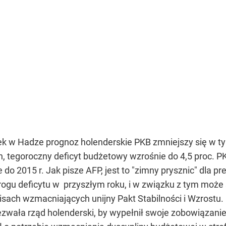
w Hadze prognoz holenderskie PKB zmniejszy się w tym 
 tegoroczny deficyt budżetowy wzrośnie do 4,5 proc. PKB
do 2015 r. Jak pisze AFP, jest to "zimny prysznic" dla p
ogu deficytu w przyszłym roku, i w związku z tym może s
isach wzmacniających unijny Pakt Stabilności i Wzrostu.
wała rząd holenderski, by wypełnił swoje zobowiązanie d