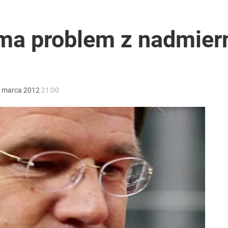
 ma problem z nadmie
2030 roku?
marca
2012
21:00
i go Polacy. Sondaż dla „Wprost”