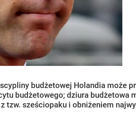
yscypliny budżetowej Holandia może p
cytu budżetowego; dziura budżetowa m
 z tzw. sześciopaku i obniżeniem najw