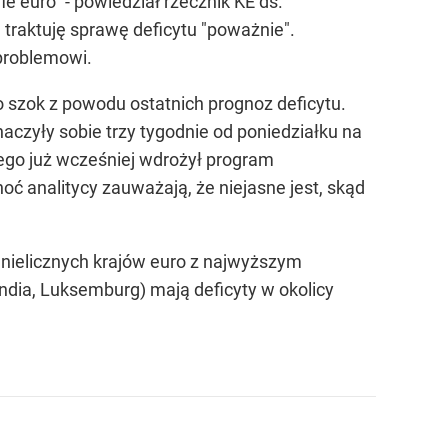
 euro" - powiedział rzecznik KE ds.
traktuję sprawę deficytu "poważnie".
 problemowi.
o szok z powodu ostatnich prognoz deficytu.
aczyły sobie trzy tygodnie od poniedziałku na
ego już wcześniej wdrożył program
oć analitycy zauważają, że niejasne jest, skąd
z nielicznych krajów euro z najwyższym
andia, Luksemburg) mają deficyty w okolicy