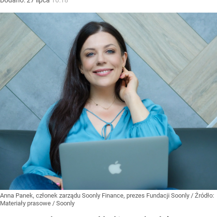
Dodano:
27
lipca
10:18
Anna Panek, członek zarządu Soonly Finance, prezes Fundacji Soonly
/ Źródło:
Materiały prasowe
/
Soonly