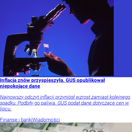
Inflacja znów przyspieszyła. GUS opublikował
niepokojące dane
Najnowszy odczyt inflacji przyniósł wzrost zamiast kolejnego
spadku. Podbiły go paliwa. GUS podał dane dotyczące cen w
lipcu.
Finanse i banki
Wiadomości