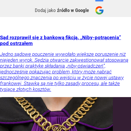
Dodaj jako
źródło w Google
Sąd rozprawił się z bankową fikcją. „Niby-potrącenia”
pod ostrzałem
Jedno sądowe pouczenie wywołało większe poruszenie niż
niejeden wyrok. Sędzia otwarcie zakwestionował stosowaną
przez banki praktykę składania „niby-oświadczeń”,
jednocześnie pokazując problem, który może nabrać
szczególnego znaczenia po wejściu w życie nowej ustawy
frankowej. Stawką są nie tylko zasady procesu, ale także
tysiące złotych kosztów.