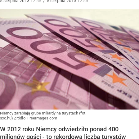
5
sierpnia
2013
12:55
/
5
sierpnia
2013
12:55
Niemcy zarabiają grube miliardy na turystach (fot.
sxc.hu)
Źródło:
FreeImages.com
W 2012 roku Niemcy odwiedziło ponad 400
milionów gości - to rekordowa liczba turystów