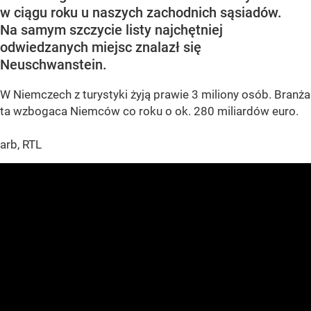
w ciągu roku u naszych zachodnich sąsiadów.
Na samym szczycie listy najchętniej
odwiedzanych miejsc znalazł się
Neuschwanstein.
W Niemczech z turystyki żyją prawie 3 miliony osób. Branża
ta wzbogaca Niemców co roku o ok. 280 miliardów euro.
arb, RTL