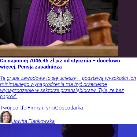
Co najmniej 7046,45 zł już od stycznia – docelowo
więcej. Pensja zasadnicza
Ta grupa zawodowa to się ucieszy – podstawą wysokości ich
minimalnego wynagrodzenia ma być przeciętne
wynagrodzenie w sektorze przedsiębiorstw. Tyle, że bez
nagród.
Twój portfel
Firmy i rynki
Gospodarka
Jowita
Flankowska