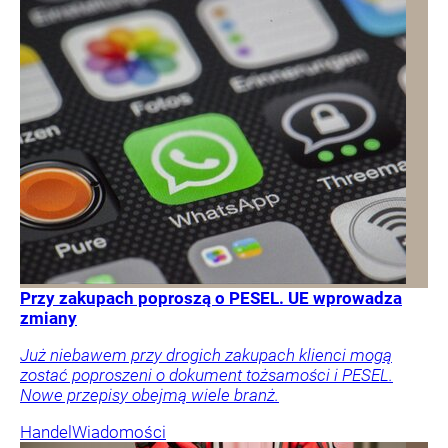
Przy zakupach poproszą o PESEL. UE wprowadza
zmiany
Już niebawem przy drogich zakupach klienci mogą
zostać poproszeni o dokument tożsamości i PESEL.
Nowe przepisy obejmą wiele branż.
Handel
Wiadomości