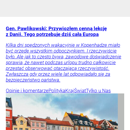
Gen. Pawlikowski: Przywiozłem cenną lekcję
z Danii. Tego potrzebuje dziś cała Europa
Kilka dni spędzonych wakacyjnie w Kopenhadze miało
być przede wszystkim odpoczynkiem. I rzeczywiście
było. Ale jak to często bywa, zawodowe doświadczenie
sprawia, że nawet podczas urlopu trudno całkowicie
przestać obserwować otaczającą rzeczywistość.
Zwłaszcza gdy przez wiele lat odpowiadało się za
bezpieczeństwo państwa.
Opinie i komentarze
Polityka
Kraj
Świat
Tylko u Nas