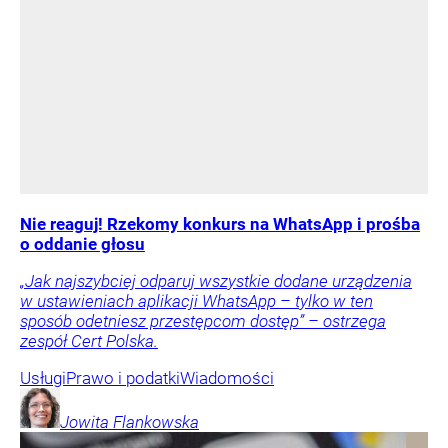
Nie reaguj! Rzekomy konkurs na WhatsApp i prośba
o oddanie głosu
„Jak najszybciej odparuj wszystkie dodane urządzenia
w ustawieniach aplikacji WhatsApp – tylko w ten
sposób odetniesz przestępcom dostęp” – ostrzega
zespół Cert Polska.
Usługi
Prawo i podatki
Wiadomości
Jowita
Flankowska