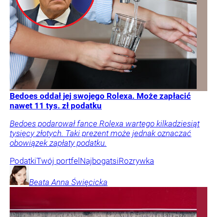
Bedoes oddał jej swojego Rolexa. Może zapłacić
nawet 11 tys. zł podatku
Bedoes podarował fance Rolexa wartego kilkadziesiąt
tysięcy złotych. Taki prezent może jednak oznaczać
obowiązek zapłaty podatku.
Podatki
Twój portfel
Najbogatsi
Rozrywka
Beata Anna
Święcicka