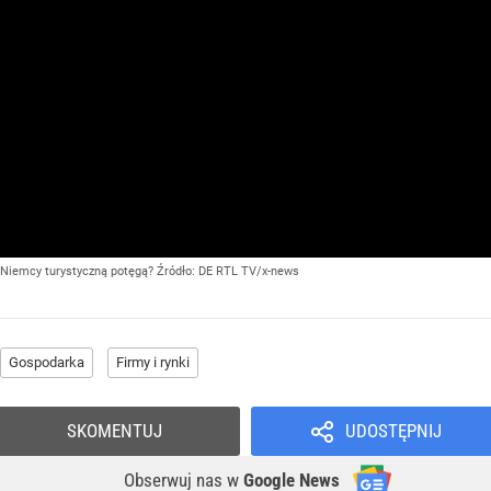
Niemcy turystyczną potęgą?
Źródło:
DE RTL TV/x-news
Gospodarka
Firmy i rynki
SKOMENTUJ
UDOSTĘPNIJ
Obserwuj nas
w
Google News