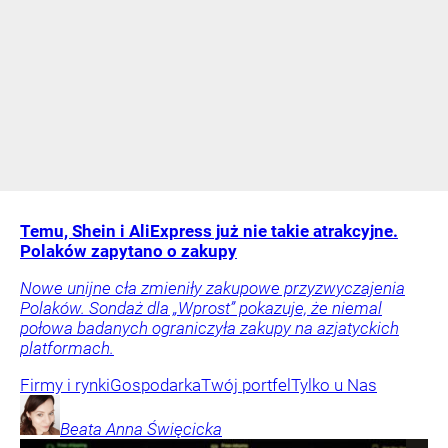
Temu, Shein i AliExpress już nie takie atrakcyjne.
Polaków zapytano o zakupy
Nowe unijne cła zmieniły zakupowe przyzwyczajenia
Polaków. Sondaż dla „Wprost” pokazuje, że niemal
połowa badanych ograniczyła zakupy na azjatyckich
platformach.
Firmy i rynki
Gospodarka
Twój portfel
Tylko u Nas
Beata Anna
Święcicka