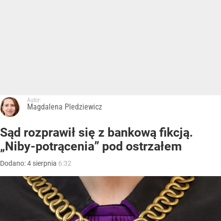
Autor:
Magdalena Pledziewicz
Sąd rozprawił się z bankową fikcją.
„Niby-potrącenia” pod ostrzałem
Dodano:
4
sierpnia
6:32