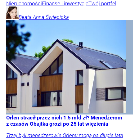
Nieruchomości
Finanse i inwestycje
Twój portfel
Beata Anna
Święcicka
Orlen stracił przez nich 1,5 mld zł? Menedżerom
z czasów Obajtka grozi po 25 lat więzienia
Trzej byli menedżerowie Orlenu mogą na długie lata