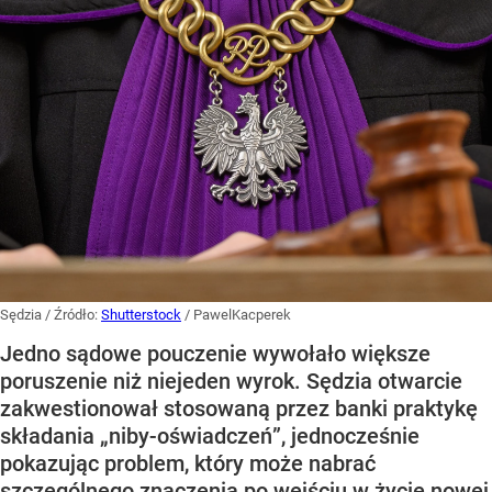
Sędzia
/ Źródło:
Shutterstock
/
PawelKacperek
Jedno sądowe pouczenie wywołało większe
poruszenie niż niejeden wyrok. Sędzia otwarcie
zakwestionował stosowaną przez banki praktykę
składania „niby-oświadczeń”, jednocześnie
pokazując problem, który może nabrać
szczególnego znaczenia po wejściu w życie nowej