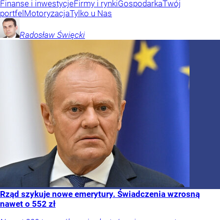
Finanse i inwestycje
Firmy i rynki
Gospodarka
Twój
portfel
Motoryzacja
Tylko u Nas
Radosław
Święcki
Rząd szykuje nowe emerytury. Świadczenia wzrosną
nawet o 552 zł