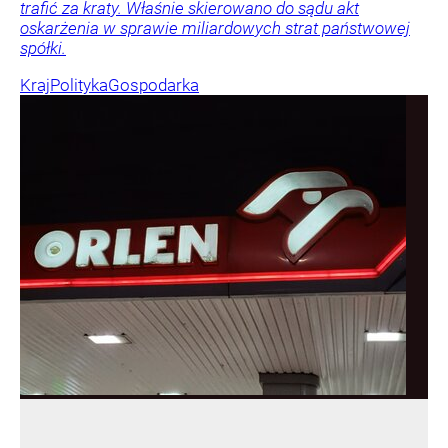
trafić za kraty. Właśnie skierowano do sądu akt
oskarżenia w sprawie miliardowych strat państwowej
spółki.
Kraj
Polityka
Gospodarka