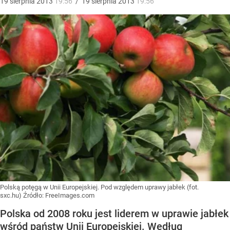
19
sierpnia
2013
19:56
/
19
sierpnia
2013
19:56
Polską potęgą w Unii Europejskiej. Pod względem uprawy jabłek (fot.
sxc.hu)
Źródło:
FreeImages.com
Polska od 2008 roku jest liderem w uprawie jabłek
wśród państw Unii Europejskiej. Według