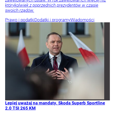
zawetowanych ustaw. W rok zawetował ich więcej niż
którykolwiek z poprzednich prezydentów w czasie
swoich rządów.
Prawo i podatki
Dodatki i programy
Wiadomości
Lepiej uważaj na mandaty. Skoda Superb Sportline
2.0 TSI 265 KM