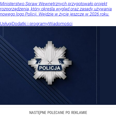
Ministerstwo Spraw Wewnętrznych przygotowało projekt
rozporządzenia, który określa wygląd oraz zasady używania
nowego logo Policji. Wejdzie w życie jeszcze w 2026 roku.
Usługi
Dodatki i programy
Wiadomości