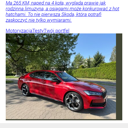
Ma 265 KM, napęd na 4 koła, wygląda prawie jak
rodzinna limuzyna, a osiągami może konkurować z hot
hatchami. To nie pierwsza Skoda, która potrafi
zaskoczyć nie tylko wymiarami.
Motoryzacja
Testy
Twój portfel