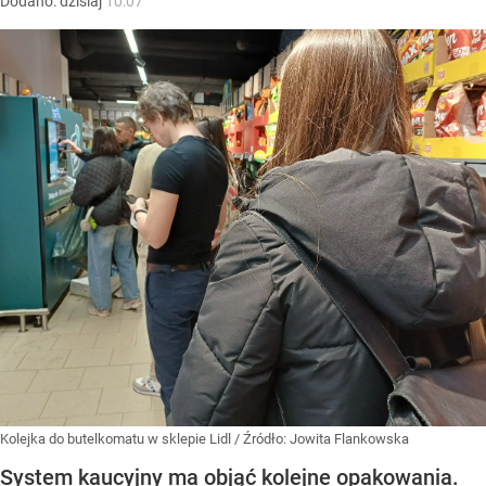
Dodano:
dzisiaj
10:07
Kolejka do butelkomatu w sklepie Lidl
/ Źródło:
Jowita Flankowska
System kaucyjny ma objąć kolejne opakowania.