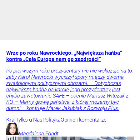
Wrze po roku Nawrockiego. „Największa hańba”
kontra „Cała Europa nam go zazdrości”
Po pierwszym roku prezydentury nic nie wskazuje na to,
żeby Karol Nawrocki wyciszył spory między dwoma
zwaśnionymi politycznymi obozami. – Dotychczas
największą hańbą na karcie jego prezydentury jest
chyba zawetowanie SAFE – ocenia Mariusz Witczak z
KO. – Mamy głowę państwa, z której możemy być
dumni – kontruje Marek Jakubiak z Rozwoju Plus.
Kraj
Tylko u Nas
Polityka
Opinie i komentarze
Magdalena
Frindt