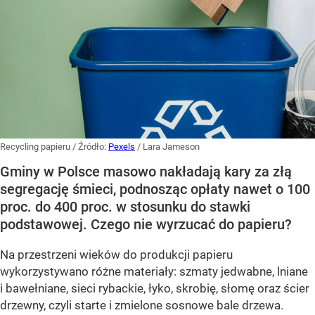
Recycling papieru
/ Źródło:
Pexels
/
Lara Jameson
Gminy w Polsce masowo nakładają kary za złą
segregację śmieci, podnosząc opłaty nawet o 100
proc. do 400 proc. w stosunku do stawki
podstawowej. Czego nie wyrzucać do papieru?
Na przestrzeni wieków do produkcji papieru
wykorzystywano różne materiały: szmaty jedwabne, lniane
i bawełniane, sieci rybackie, łyko, skrobię, słomę oraz ścier
drzewny, czyli starte i zmielone sosnowe bale drzewa.