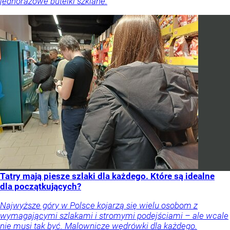
jednorazowe butelki szklane.
Tatry mają piesze szlaki dla każdego. Które są idealne
dla początkujących?
Najwyższe góry w Polsce kojarzą się wielu osobom z
wymagającymi szlakami i stromymi podejściami – ale wcale
nie musi tak być. Malownicze wędrówki dla każdego.