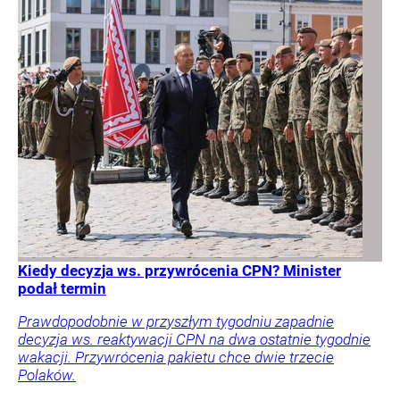
Kiedy decyzja ws. przywrócenia CPN? Minister
podał termin
Prawdopodobnie w przyszłym tygodniu zapadnie
decyzja ws. reaktywacji CPN na dwa ostatnie tygodnie
wakacji. Przywrócenia pakietu chce dwie trzecie
Polaków.