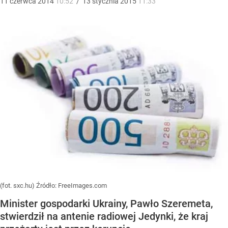
11
czerwca
2014
10:52
/
13
stycznia
2015
11:33
(fot. sxc.hu)
Źródło:
FreeImages.com
Minister gospodarki Ukrainy, Pawło Szeremeta,
stwierdził na antenie radiowej Jedynki, że kraj