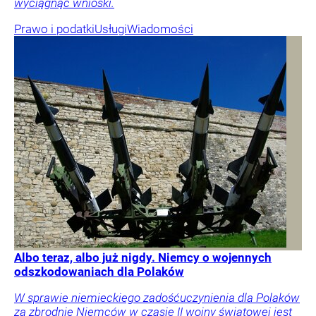
wyciągnąć wnioski.
Prawo i podatki
Usługi
Wiadomości
Albo teraz, albo już nigdy. Niemcy o wojennych
odszkodowaniach dla Polaków
W sprawie niemieckiego zadośćuczynienia dla Polaków
za zbrodnie Niemców w czasie II wojny światowej jest