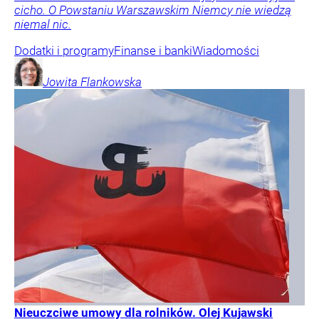
cicho. O Powstaniu Warszawskim Niemcy nie wiedzą
niemal nic.
Dodatki i programy
Finanse i banki
Wiadomości
Jowita
Flankowska
Nieuczciwe umowy dla rolników. Olej Kujawski