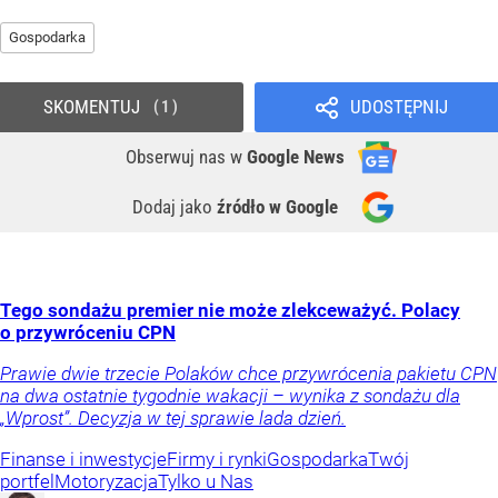
Gospodarka
SKOMENTUJ
UDOSTĘPNIJ
1
Obserwuj nas
w
Google News
Dodaj jako
źródło w Google
Tego sondażu premier nie może zlekceważyć. Polacy
o przywróceniu CPN
Prawie dwie trzecie Polaków chce przywrócenia pakietu CPN
na dwa ostatnie tygodnie wakacji – wynika z sondażu dla
„Wprost”. Decyzja w tej sprawie lada dzień.
Finanse i inwestycje
Firmy i rynki
Gospodarka
Twój
portfel
Motoryzacja
Tylko u Nas