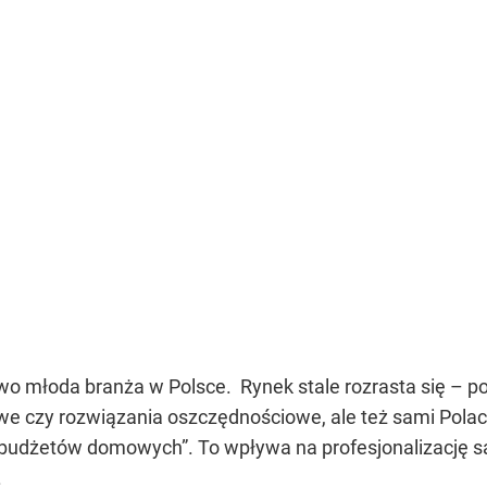
o młoda branża w Polsce. Rynek stale rozrasta się – po
e czy rozwiązania oszczędnościowe, ale też sami Polacy
budżetów domowych”. To wpływa na profesjonalizację same
ę.