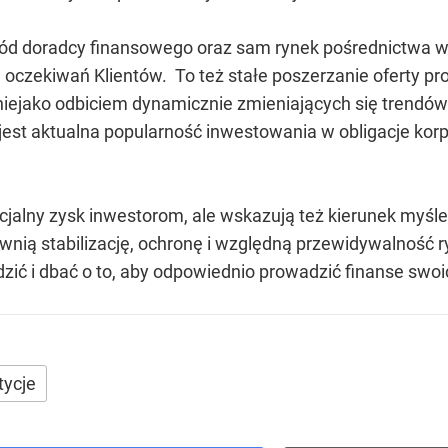
d doradcy finansowego oraz sam rynek pośrednictwa wy
 oczekiwań Klientów. To też stałe poszerzanie oferty pr
 niejako odbiciem dynamicznie zmieniających się trendów
est aktualna popularność inwestowania w obligacje korp
ncjalny zysk inwestorom, ale wskazują też kierunek myślen
wnią stabilizację, ochronę i względną przewidywalność r
zić i dbać o to, aby odpowiednio prowadzić finanse swoi
tycje