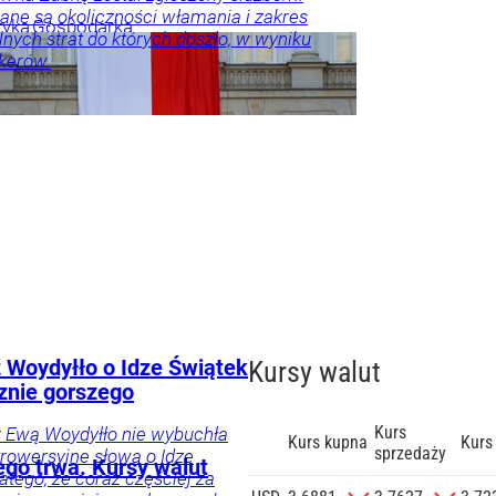
ne są okoliczności włamania i zakres
tyka
Gospodarka
lnych strat do których doszło, w wyniku
kerów.
nna
erbezpieczeństwo
ka
 Woydyłło o Idze Świątek
Kursy walut
znie gorszego
Kurs
z Ewą Woydyłło nie wybuchła
Kurs kupna
Kurs
sprzedaży
trowersyjne słowa o Idze
ego trwa. Kursy walut
atego, że coraz częściej za
zgodę na