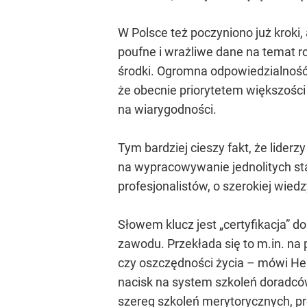
W Polsce też poczyniono już kroki
poufne i wrażliwe dane na temat r
środki. Ogromna odpowiedzialność 
że obecnie priorytetem większości
na wiarygodności.
Tym bardziej cieszy fakt, że lider
na wypracowywanie jednolitych st
profesjonalistów, o szerokiej wie
Słowem klucz jest „certyfikacja” 
zawodu. Przekłada się to m.in. n
czy oszczędności życia – mówi He
nacisk na system szkoleń doradców
szereg szkoleń merytorycznych, p