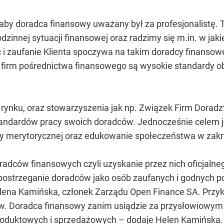
, aby doradca finansowy uważany był za profesjonalistę.
odzinnej sytuacji finansowej oraz radzimy się m.in. w j
i zaufanie Klienta spoczywa na takim doradcy finansowe
 firm pośrednictwa finansowego są wysokie standardy ob
zy rynku, oraz stowarzyszenia jak np. Związek Firm Dora
andardów pracy swoich doradców. Jednocześnie celem j
dzy merytorycznej oraz edukowanie społeczeństwa w zakr
doradców finansowych czyli uzyskanie przez nich oficjal
a postrzeganie doradców jako osób zaufanych i godnych
lena Kamińska, członek Zarządu Open Finance SA. Przyk
. Doradca finansowy zanim usiądzie za przysłowiowym b
roduktowych i sprzedażowych – dodaje Helen Kamińska.