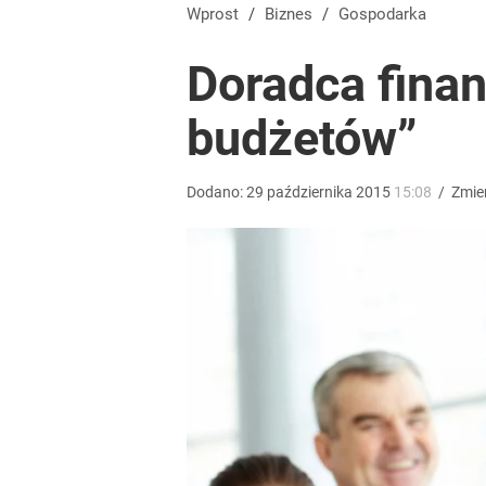
Polacy rzucili się na przywrócone świadczenie. P
Wprost
/
Biznes
/
Gospodarka
Doradca fina
dodaj
budżetów”
Dobra passa złotego trwa. Kursy walut 6 sierpnia 2
Dodano:
29
października
2015
15:08
/
Zmie
dodaj
Wrze po roku Nawrockiego. „Największa hańba” ko
16