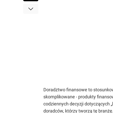
Doradztwo finansowe to stosunkow
skomplikowane - produkty finansow
codziennych decyzji dotyczących „
doradców, którzy tworzą tę branż