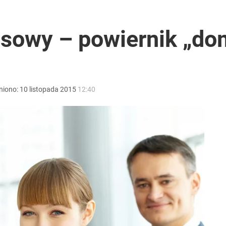
rawie 2 mln wniosków w miesiąc
nsowy – powiernik „d
026 r.
niono:
10
listopada
2015
12:40
ntra „Cała Europa nam go zazdrości”