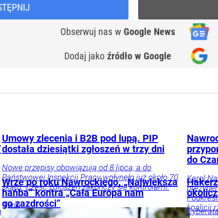
STĘPNIJ
Obserwuj nas
w
Google News
Dodaj jako
źródło w Google
Umowy zlecenia i B2B pod lupą. PIP
Nawroc
”
dostała dziesiątki zgłoszeń w trzy dni
przypo
do Cza
Nowe przepisy obowiązują od 8 lipca, a do
Państwowej Inspekcji Pracy wpłynęło już około 70
Karol Na
Wrze po roku Nawrockiego. „Największa
Hakerz
skarg. Część zgłoszeń zakończy się kontrolami.
prezyden
hańba” kontra „Cała Europa nam
okolic
Podkreśl
go zazdrości”
Twój
koalicji 
a
Cyberata
portfel
Praca