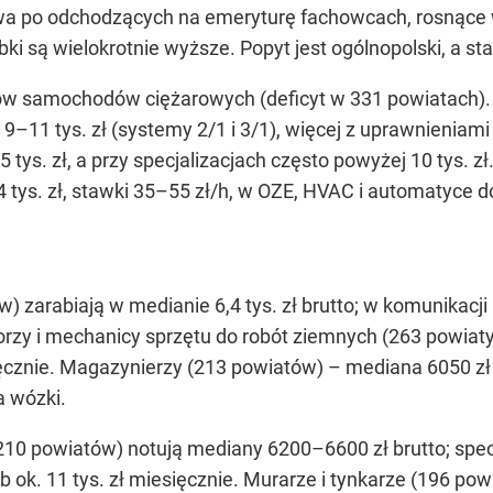
iowa po odchodzących na emeryturę fachowcach, rosnące 
bki są wielokrotnie wyższe. Popyt jest ogólnopolski, a s
w samochodów ciężarowych (deficyt w 331 powiatach). Me
9–11 tys. zł (systemy 2/1 i 3/1), więcej z uprawnieni
,5 tys. zł, a przy specjalizacjach często powyżej 10 tys. 
tys. zł, stawki 35–55 zł/h, w OZE, HVAC i automatyce do 6
zarabiają w medianie 6,4 tys. zł brutto; w komunikacji 
orzy i mechanicy sprzętu do robót ziemnych (263 powiaty
ięcznie. Magazynierzy (213 powiatów) – mediana 6050 zł 
a wózki.
10 powiatów) notują mediany 6200–6600 zł brutto; specja
 ok. 11 tys. zł miesięcznie. Murarze i tynkarze (196 pow