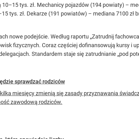
ają 10–15 tys. zł. Mechanicy pojazdów (194 powiaty) – me
i 8–15 tys. zł. Dekarze (191 powiatów) – mediana 7100 zł 
h nowe podejście. Według raportu „Zatrudnij fachowca”
sk fizycznych. Coraz częściej dofinansowują kursy i upra
legacjach. Standardem staje się zatrudnianie „pod pot
będzie sprawdzać rodziców
 kilka miesięcy zmienią się zasady przyznawania świadcz
ość zawodową rodziców.