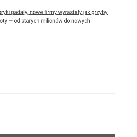
ryki padały, nowe firmy wyrastały jak grzyby
noty — od starych milionów do nowych