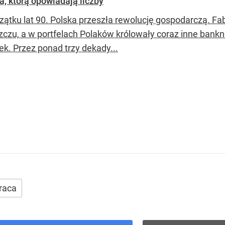
a, którą opowiadają liczby
zątku lat 90. Polska przeszła rewolucję gospodarczą. Fab
zczu, a w portfelach Polaków królowały coraz inne bank
ek. Przez ponad trzy dekady...
raca