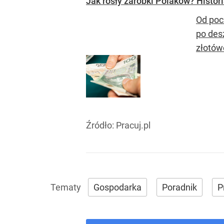
Jak rosły zarobki Polaków? Histori
Od poc
po des
złotów
Źródło:
Pracuj.pl
Gospodarka
Poradnik
P