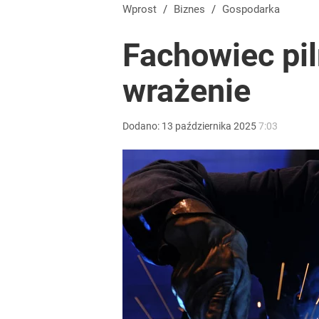
Wprost
/
Biznes
/
Gospodarka
Fachowiec pil
wrażenie
Dodano:
13
października
2025
7:03