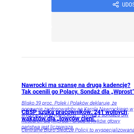
UDO
Nawrocki ma szansę na drugą kadencję?
Tak ocenili go Polacy. Sondaż dla „Wprost
Blisko 39 proc. Polek i Polaków deklaruje, że
ponownie zagłosowałoby na Karola Nawrockiego w
CBŚP szuka pracowników. 241 wolnych
wyborach prezydenckich – wynika z sondażu SW
wakatów dla „łowców cieni”
Research dla „Wprost”. Grupa krytyków głowy
państwa jest liczniejsza.
Centralne Biuro Śledcze Policji to wyspecjalizowan