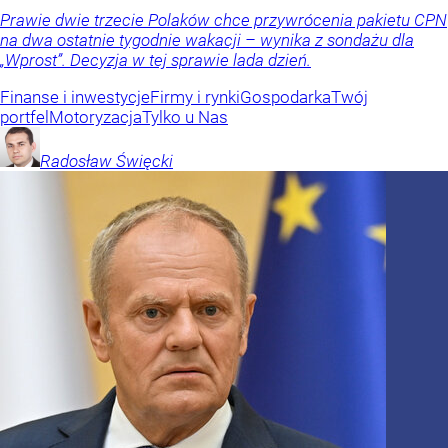
Prawie dwie trzecie Polaków chce przywrócenia pakietu CPN
na dwa ostatnie tygodnie wakacji – wynika z sondażu dla
„Wprost”. Decyzja w tej sprawie lada dzień.
Finanse i inwestycje
Firmy i rynki
Gospodarka
Twój
portfel
Motoryzacja
Tylko u Nas
Radosław
Święcki