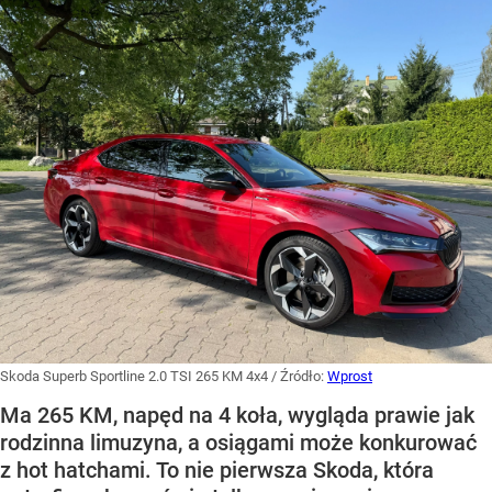
Skoda Superb Sportline 2.0 TSI 265 KM 4x4
/ Źródło:
Wprost
Ma 265 KM, napęd na 4 koła, wygląda prawie jak
rodzinna limuzyna, a osiągami może konkurować
z hot hatchami. To nie pierwsza Skoda, która