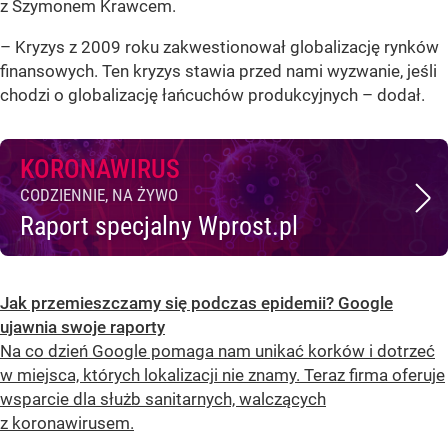
z Szymonem Krawcem.
– Kryzys z 2009 roku zakwestionował globalizację rynków
finansowych. Ten kryzys stawia przed nami wyzwanie, jeśli
chodzi o globalizację łańcuchów produkcyjnych – dodał.
KORONAWIRUS
CODZIENNIE, NA ŻYWO
Raport specjalny Wprost.pl
Jak przemieszczamy się podczas epidemii? Google
ujawnia swoje raporty
Na co dzień Google pomaga nam unikać korków i dotrzeć
w miejsca, których lokalizacji nie znamy. Teraz firma oferuje
wsparcie dla służb sanitarnych, walczących
z koronawirusem.