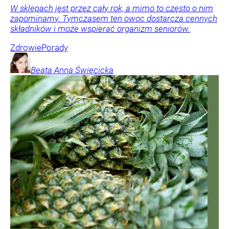
W sklepach jest przez cały rok, a mimo to często o nim
zapominamy. Tymczasem ten owoc dostarcza cennych
składników i może wspierać organizm seniorów.
Zdrowie
Porady
Beata Anna
Święcicka