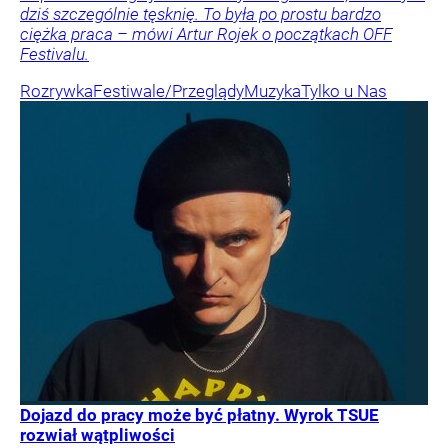
dziś szczególnie tęsknię. To była po prostu bardzo
ciężka praca – mówi Artur Rojek o początkach OFF
Festivalu.
Rozrywka
Festiwale/Przeglądy
Muzyka
Tylko u Nas
Dojazd do pracy może być płatny. Wyrok TSUE
rozwiał wątpliwości