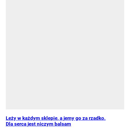
Leży w każdym sklepie, a jemy go za rzadko.
Dla serca jest niczym balsam