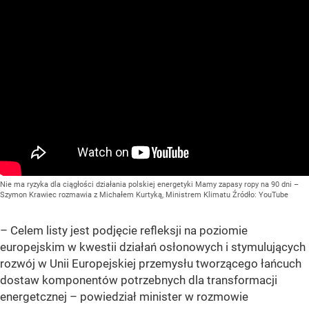
Nie ma ryzyka dla ciągłości działania polskiej energetyki Mamy zapasy ropy na 90 dni –
Szymon Krawiec rozmawia z Michałem Kurtyką, Ministrem Klimatu
Źródło:
YouTube
– Celem listy jest podjęcie refleksji na poziomie
europejskim w kwestii działań osłonowych i stymulujących
rozwój w Unii Europejskiej przemysłu tworzącego łańcuch
dostaw komponentów potrzebnych dla transformacji
energetcznej – powiedział minister w rozmowie