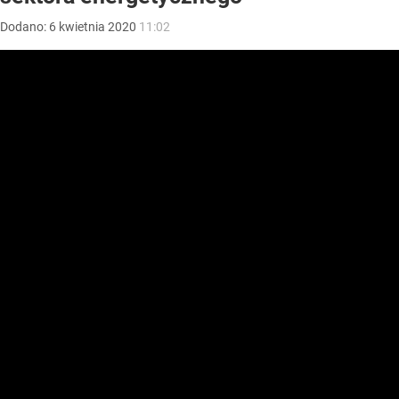
Dodano:
6
kwietnia
2020
11:02