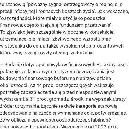
te stanowią "poważny sygnał ostrzegawczy o realnej sile
presji inflacyjnej i rosnących kosztach życia". Jak wskazano,
"oszczędności, które miały służyć jako poduszka
finansowa, często stają się funduszem przetrwania".
To zjawisko jest szczególnie widoczne w kontekście:
utrzymującej się inflacji, zbyt wolnego wzrostu płac
w stosunku do cen, a także wysokich stóp procentowych,
które zwiększają koszty obsługi zadłużenia.
–
Badanie dotyczące nawyków finansowych Polaków jasno
pokazuje, że kluczowym motywem oszczędzania jest
budowanie finansowego buforu na nieprzewidziane
okoliczności. Aż 44 proc. oszczędzających wskazuje
potrzebę zabezpieczenia się przed niespodziewanymi
wydatkami, a 31 proc. gromadzi środki na wypadek utraty
źródeł utrzymania. Łącznie te dwie kategorie stanowią
zdecydowanie najczęściej wymieniane cele, potwierdzając,
że w obliczu niepewności gospodarczej, stabilność
finansowa jest priorytetem. Niezmiennie od 2022 roku,