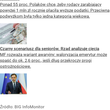
Ponad 55 proc. Polaków chce, żeby rodacy zarabiający
powyżej 1 mln zł rocznie płaciła wyższe podatki. Przeciwna
podwyżkom była tylko jedna kategoria wiekowa.
Czarny scenariusz dla seniorów. Rząd analizuje cięcia
MF rozważa wariant awaryjny: waloryzacja emerytur może
spaść do ok. 2,6 proc., jeśli dług przekroczy progi
ostrożnościowe.
Źródło:
BIG InfoMonitor