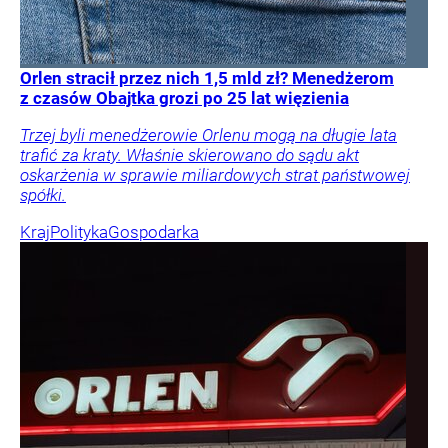
Orlen stracił przez nich 1,5 mld zł? Menedżerom
z czasów Obajtka grozi po 25 lat więzienia
Trzej byli menedżerowie Orlenu mogą na długie lata
trafić za kraty. Właśnie skierowano do sądu akt
oskarżenia w sprawie miliardowych strat państwowej
spółki.
Kraj
Polityka
Gospodarka