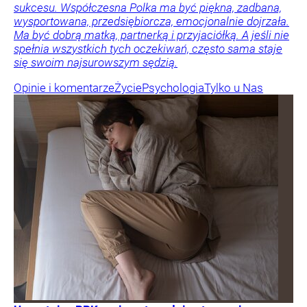
sukcesu. Współczesna Polka ma być piękna, zadbana,
wysportowana, przedsiębiorcza, emocjonalnie dojrzała.
Ma być dobrą matką, partnerką i przyjaciółką. A jeśli nie
spełnia wszystkich tych oczekiwań, często sama staje
się swoim najsurowszym sędzią.
Opinie i komentarze
Życie
Psychologia
Tylko u Nas