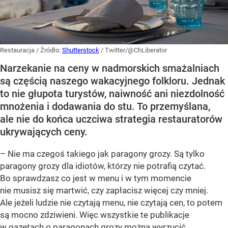
Restauracja
/ Źródło:
Shutterstock
/
Twitter/@ChLiberator
Narzekanie na ceny w nadmorskich smażalniach
są częścią naszego wakacyjnego folkloru. Jednak
to nie głupota turystów, naiwność ani niezdolność
mnożenia i dodawania do stu. To przemyślana,
ale nie do końca uczciwa strategia restauratorów
ukrywających ceny.
– Nie ma czegoś takiego jak paragony grozy. Są tylko
paragony grozy dla idiotów, którzy nie potrafią czytać.
Bo sprawdzasz co jest w menu i w tym momencie
nie musisz się martwić, czy zapłacisz więcej czy mniej.
Ale jeżeli ludzie nie czytają menu, nie czytają cen, to potem
są mocno zdziwieni. Więc wszystkie te publikacje
w gazetach o paragonach grozy można wyrzucić