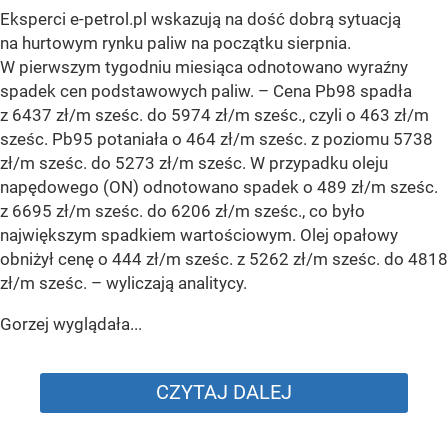
Eksperci e-petrol.pl wskazują na dość dobrą sytuacją
na hurtowym rynku paliw na początku sierpnia.
W pierwszym tygodniu miesiąca odnotowano wyraźny
spadek cen podstawowych paliw. –
Cena Pb98 spadła
z 6437 zł/m sześc. do 5974 zł/m sześc., czyli o 463 zł/m
sześc. Pb95 potaniała o 464 zł/m sześc. z poziomu 5738
zł/m sześc. do 5273 zł/m sześc. W przypadku oleju
napędowego (ON) odnotowano spadek o 489 zł/m sześc.
z 6695 zł/m sześc. do 6206 zł/m sześc., co było
największym spadkiem wartościowym. Olej opałowy
obniżył cenę o 444 zł/m sześc. z 5262 zł/m sześc. do 4818
zł/m sześc.
– wyliczają analitycy.
Gorzej wyglądała...
CZYTAJ DALEJ