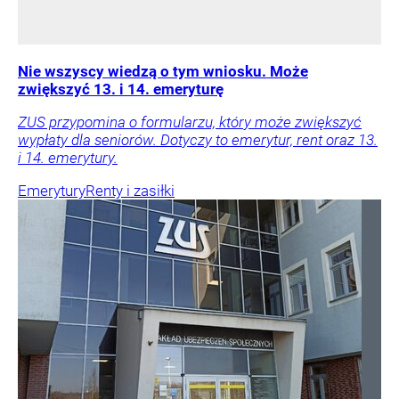
Nie wszyscy wiedzą o tym wniosku. Może
zwiększyć 13. i 14. emeryturę
ZUS przypomina o formularzu, który może zwiększyć
wypłaty dla seniorów. Dotyczy to emerytur, rent oraz 13.
i 14. emerytury.
Emerytury
Renty i zasiłki