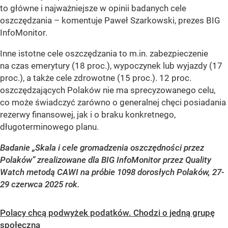
to główne i najważniejsze w opinii badanych cele
oszczędzania –
komentuje Paweł Szarkowski, prezes BIG
InfoMonitor.
Inne istotne cele oszczędzania to m.in. zabezpieczenie
na czas emerytury (18 proc.), wypoczynek lub wyjazdy (17
proc.), a także cele zdrowotne (15 proc.). 12 proc.
oszczędzających Polaków nie ma sprecyzowanego celu,
co może świadczyć zarówno o generalnej chęci posiadania
rezerwy finansowej, jak i o braku konkretnego,
długoterminowego planu.
Badanie „Skala i cele gromadzenia oszczędności przez
Polaków” zrealizowane dla BIG InfoMonitor przez Quality
Watch metodą CAWI na próbie 1098 dorosłych Polaków, 27-
29 czerwca 2025 rok.
Polacy chcą podwyżek podatków. Chodzi o jedną grupę
społeczną