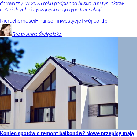
darowizny. W 2025 roku podpisano blisko 200 tys. aktów
notarialnych dotyczących tego typu transakcji.
Nieruchomości
Finanse i inwestycje
Twój portfel
Beata Anna
Święcicka
Koniec sporów o remont balkonów? Nowe przepisy mają