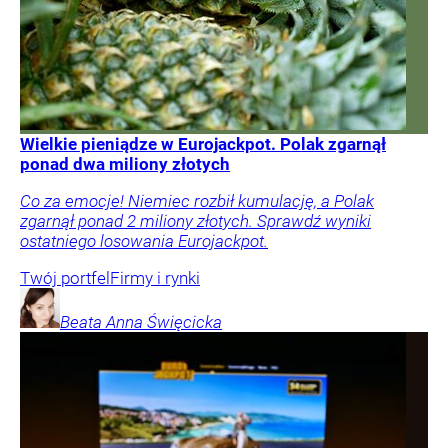
Wielkie pieniądze w Eurojackpot. Polak zgarnął
ponad dwa miliony złotych
Co za emocje! Niemiec rozbił kumulację, a Polak
zgarnął ponad 2 miliony złotych. Sprawdź wyniki
ostatniego losowania Eurojackpot.
Twój portfel
Firmy i rynki
Beata Anna
Święcicka