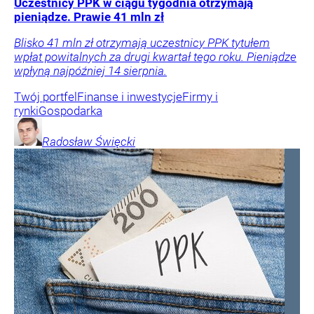
Uczestnicy PPK w ciągu tygodnia otrzymają
pieniądze. Prawie 41 mln zł
Blisko 41 mln zł otrzymają uczestnicy PPK tytułem
wpłat powitalnych za drugi kwartał tego roku. Pieniądze
wpłyną najpóźniej 14 sierpnia.
Twój portfel
Finanse i inwestycje
Firmy i
rynki
Gospodarka
Radosław
Święcki