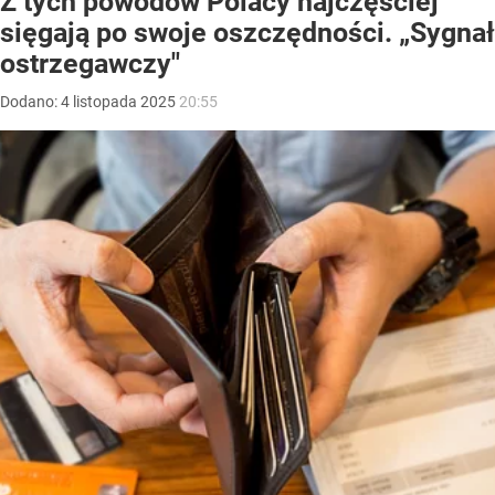
Z tych powodów Polacy najczęściej
sięgają po swoje oszczędności. „Sygnał
ostrzegawczy"
Dodano:
4
listopada
2025
20:55