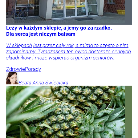
Leży w każdym sklepie, a jemy go za rzadko.
Dla serca jest niczym balsam
W sklepach jest przez cały rok, a mimo to często o nim
zapominamy. Tymczasem ten owoc dostarcza cennych
składników i może wspierać organizm seniorów.
Zdrowie
Porady
Beata Anna
Święcicka