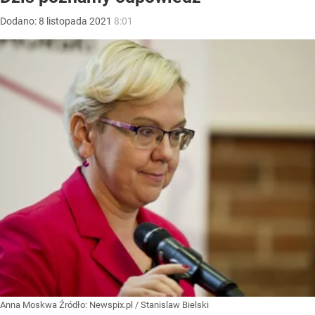
Dodano:
8
listopada
2021
8:01
Anna Moskwa
Źródło:
Newspix.pl
/
Stanislaw Bielski