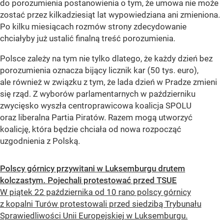
do porozumienia postanowienia o tym, że umowa nie może
zostać przez kilkadziesiąt lat wypowiedziana ani zmieniona.
Po kilku miesiącach rozmów strony zdecydowanie
chciałyby już ustalić finalną treść porozumienia.
Polsce zależy na tym nie tylko dlatego, że każdy dzień bez
porozumienia oznacza bijący licznik kar (50 tys. euro),
ale również w związku z tym, że lada dzień w Pradze zmieni
się rząd. Z wyborów parlamentarnych w październiku
zwycięsko wyszła centroprawicowa koalicja SPOLU
oraz liberalna Partia Piratów. Razem mogą utworzyć
koalicję, która będzie chciała od nowa rozpocząć
uzgodnienia z Polską.
Polscy górnicy przywitani w Luksemburgu drutem
kolczastym. Pojechali protestować przed TSUE
W piątek 22 października od 10 rano polscy górnicy
z kopalni Turów protestowali przed siedzibą Trybunału
Sprawiedliwości Unii Europejskiej w Luksemburgu.