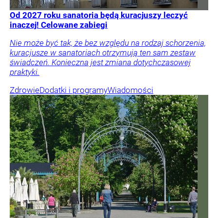
Od 2027 roku sanatoria będą kuracjuszy leczyć
inaczej! Celowane zabiegi
Nie może być tak, że bez względu na rodzaj schorzenia,
kuracjusze w sanatoriach otrzymują ten sam zestaw
świadczeń. Konieczna jest zmiana dotychczasowej
praktyki.
Zdrowie
Dodatki i programy
Wiadomości