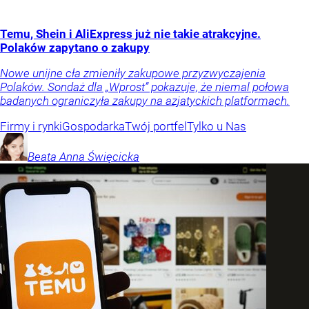
Temu, Shein i AliExpress już nie takie atrakcyjne.
Polaków zapytano o zakupy
Nowe unijne cła zmieniły zakupowe przyzwyczajenia
Polaków. Sondaż dla „Wprost” pokazuje, że niemal połowa
badanych ograniczyła zakupy na azjatyckich platformach.
Firmy i rynki
Gospodarka
Twój portfel
Tylko u Nas
Beata Anna
Święcicka