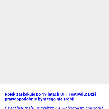
Rojek zaskakuje po 19 latach OFF Festivalu: Dziś
prawdopodobnie bym tego nie zrobił
Dzieci były małe, usypialiśmy je, wchodziliśmy na górę i