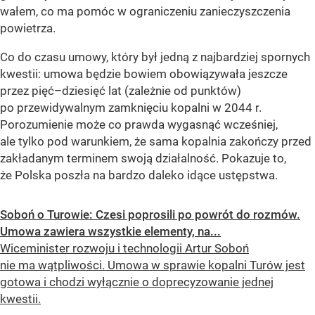
wałem, co ma pomóc w ograniczeniu zanieczyszczenia
powietrza.
Co do czasu umowy, który był jedną z najbardziej spornych
kwestii: umowa będzie bowiem obowiązywała jeszcze
przez pięć–dziesięć lat (zależnie od punktów)
po przewidywalnym zamknięciu kopalni w 2044 r.
Porozumienie może co prawda wygasnąć wcześniej,
ale tylko pod warunkiem, że sama kopalnia zakończy przed
zakładanym terminem swoją działalność. Pokazuje to,
że Polska poszła na bardzo daleko idące ustępstwa.
Soboń o Turowie: Czesi poprosili po powrót do rozmów.
Umowa zawiera wszystkie elementy, na...
Wiceminister rozwoju i technologii Artur Soboń
nie ma wątpliwości. Umowa w sprawie kopalni Turów jest
gotowa i chodzi wyłącznie o doprecyzowanie jednej
kwestii.