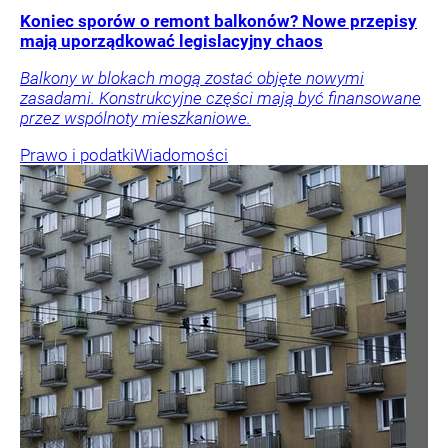
Koniec sporów o remont balkonów? Nowe przepisy
mają uporządkować legislacyjny chaos
Balkony w blokach mogą zostać objęte nowymi
zasadami. Konstrukcyjne części mają być finansowane
przez wspólnoty mieszkaniowe.
Prawo i podatki
Wiadomości