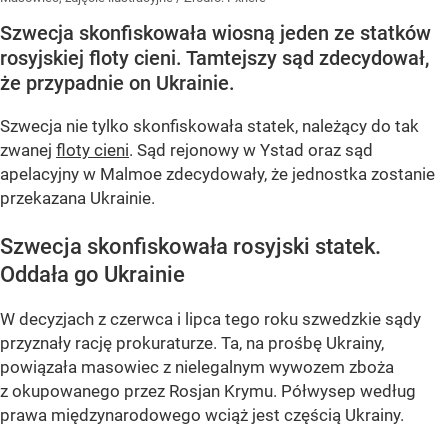
Szwecja skonfiskowała wiosną jeden ze statków
rosyjskiej floty cieni. Tamtejszy sąd zdecydował,
że przypadnie on Ukrainie.
Szwecja nie tylko skonfiskowała statek, należący do tak
zwanej
floty cieni
. Sąd rejonowy w Ystad oraz sąd
apelacyjny w Malmoe zdecydowały, że jednostka zostanie
przekazana Ukrainie.
Szwecja skonfiskowała rosyjski statek.
Oddała go Ukrainie
W decyzjach z czerwca i lipca tego roku szwedzkie sądy
przyznały rację prokuraturze. Ta, na prośbę Ukrainy,
powiązała masowiec z nielegalnym wywozem zboża
z okupowanego przez Rosjan Krymu. Półwysep według
prawa międzynarodowego wciąż jest częścią Ukrainy.