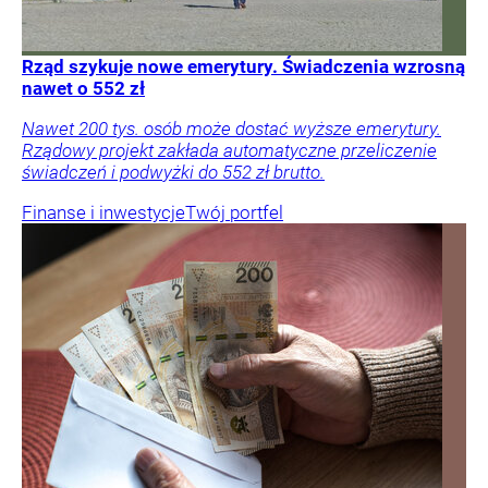
Rząd szykuje nowe emerytury. Świadczenia wzrosną
nawet o 552 zł
Nawet 200 tys. osób może dostać wyższe emerytury.
Rządowy projekt zakłada automatyczne przeliczenie
świadczeń i podwyżki do 552 zł brutto.
Finanse i inwestycje
Twój portfel