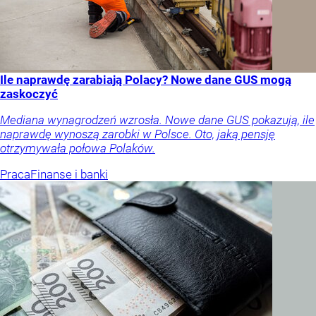
Ile naprawdę zarabiają Polacy? Nowe dane GUS mogą
zaskoczyć
Mediana wynagrodzeń wzrosła. Nowe dane GUS pokazują, ile
naprawdę wynoszą zarobki w Polsce. Oto, jaką pensję
otrzymywała połowa Polaków.
Praca
Finanse i banki