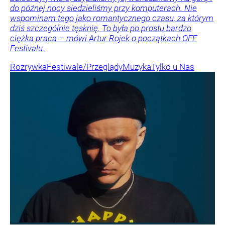
do późnej nocy siedzieliśmy przy komputerach. Nie
wspominam tego jako romantycznego czasu, za którym
dziś szczególnie tęsknię. To była po prostu bardzo
ciężka praca – mówi Artur Rojek o początkach OFF
Festivalu.
Rozrywka
Festiwale/Przeglądy
Muzyka
Tylko u Nas