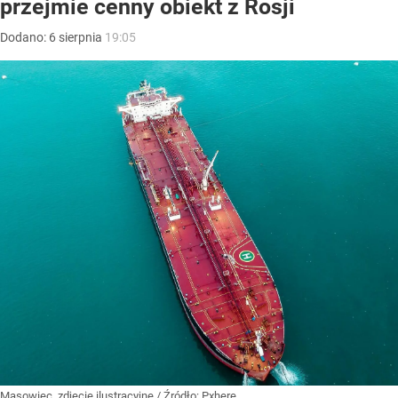
przejmie cenny obiekt z Rosji
Dodano:
6
sierpnia
19:05
Masowiec, zdjęcie ilustracyjne
/ Źródło:
Pxhere