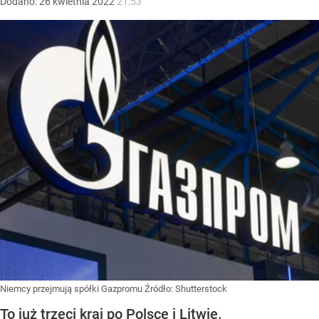
Dodano:
26
kwietnia
2022
21:53
Niemcy przejmują spółki Gazpromu
Źródło:
Shutterstock
To już trzeci kraj po Polsce i Litwie.