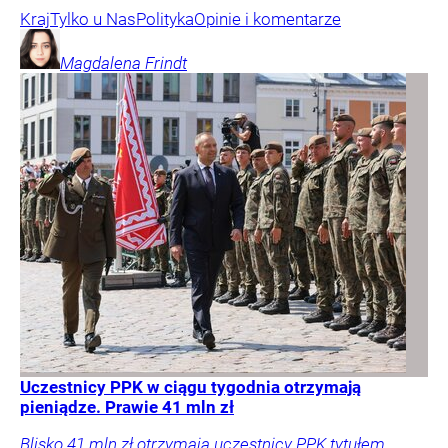
Kraj
Tylko u Nas
Polityka
Opinie i komentarze
Magdalena
Frindt
Uczestnicy PPK w ciągu tygodnia otrzymają
pieniądze. Prawie 41 mln zł
Blisko 41 mln zł otrzymają uczestnicy PPK tytułem