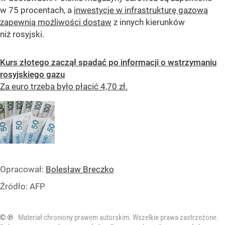
w 75 procentach, a
inwestycje w infrastrukturę gazową
zapewnią możliwości dostaw
z innych kierunków
niż rosyjski.
Kurs złotego zaczął spadać po informacji o wstrzymaniu
rosyjskiego gazu
Za euro trzeba było płacić 4,70 zł.
Opracował:
Bolesław Breczko
Źródło:
AFP
© ℗
Materiał chroniony prawem autorskim. Wszelkie prawa zastrzeżone.