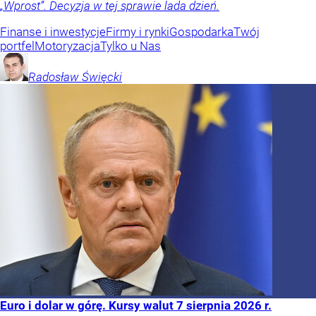
„Wprost”. Decyzja w tej sprawie lada dzień.
Finanse i inwestycje
Firmy i rynki
Gospodarka
Twój
portfel
Motoryzacja
Tylko u Nas
Radosław
Święcki
Euro i dolar w górę. Kursy walut 7 sierpnia 2026 r.