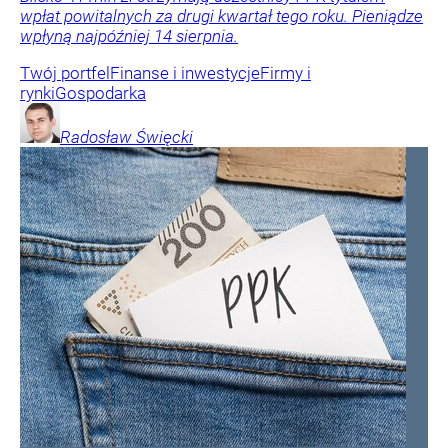
wpłat powitalnych za drugi kwartał tego roku. Pieniądze
wpłyną najpóźniej 14 sierpnia.
Twój portfel
Finanse i inwestycje
Firmy i
rynki
Gospodarka
Radosław
Święcki