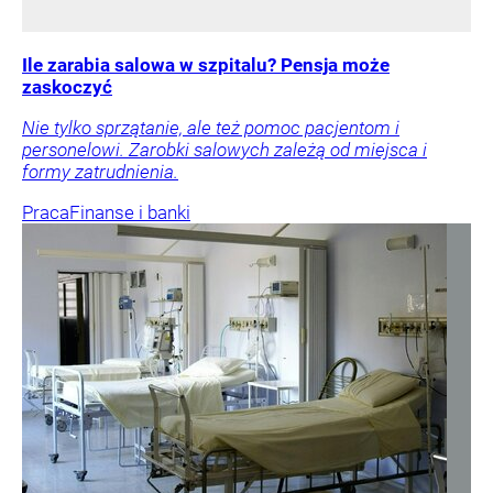
Ile zarabia salowa w szpitalu? Pensja może
zaskoczyć
Nie tylko sprzątanie, ale też pomoc pacjentom i
personelowi. Zarobki salowych zależą od miejsca i
formy zatrudnienia.
Praca
Finanse i banki