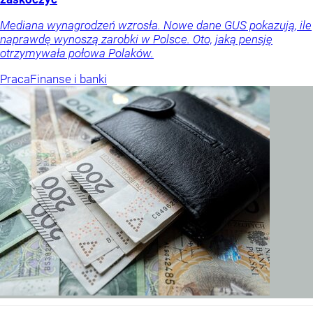
Mediana wynagrodzeń wzrosła. Nowe dane GUS pokazują, ile
naprawdę wynoszą zarobki w Polsce. Oto, jaką pensję
otrzymywała połowa Polaków.
Praca
Finanse i banki