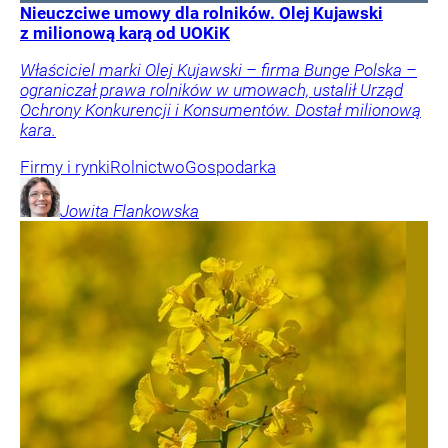
Nieuczciwe umowy dla rolników. Olej Kujawski
z milionową karą od UOKiK
Właściciel marki Olej Kujawski – firma Bunge Polska –
ograniczał prawa rolników w umowach, ustalił Urząd
Ochrony Konkurencji i Konsumentów. Dostał milionową
kara.
Firmy i rynki
Rolnictwo
Gospodarka
Jowita
Flankowska