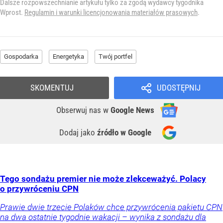
Dalsze rozpowszechnianie artykułu tylko za zgodą wydawcy tygodnika
Wprost.
Regulamin i warunki licencjonowania materiałów prasowych
.
Gospodarka
Energetyka
Twój portfel
SKOMENTUJ
UDOSTĘPNIJ
Obserwuj nas
w
Google News
Dodaj jako
źródło w Google
Tego sondażu premier nie może zlekceważyć. Polacy
o przywróceniu CPN
Prawie dwie trzecie Polaków chce przywrócenia pakietu CPN
na dwa ostatnie tygodnie wakacji – wynika z sondażu dla