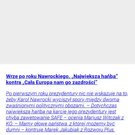
Wrze po roku Nawrockiego. „Największa hańba”
kontra „Cała Europa nam go zazdrości”
Po pierwszym roku prezydentury nic nie wskazuje na to,
żeby Karol Nawrocki wyciszył spory między dwoma
zwaśnionymi politycznymi obozami. – Dotychczas
największą hańbą na karcie jego prezydentury jest
chyba zawetowanie SAFE – ocenia Mariusz Witczak z
KO. – Mamy głowę państwa, z której możemy być
dumni – kontruje Marek Jakubiak z Rozwoju Plus.