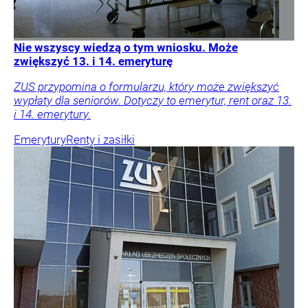
Nie wszyscy wiedzą o tym wniosku. Może
zwiększyć 13. i 14. emeryturę
ZUS przypomina o formularzu, który może zwiększyć
wypłaty dla seniorów. Dotyczy to emerytur, rent oraz 13.
i 14. emerytury.
Emerytury
Renty i zasiłki