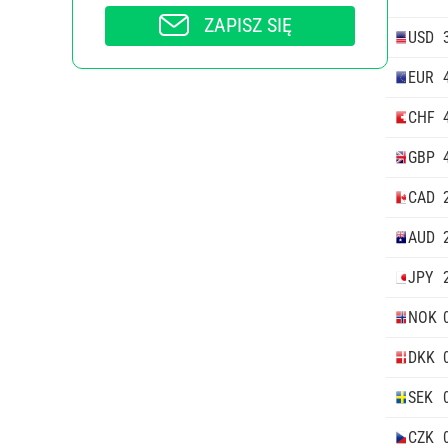
ZAPISZ SIĘ
USD
EUR
CHF
GBP
CAD
AUD
JPY
NOK
DKK
SEK
CZK