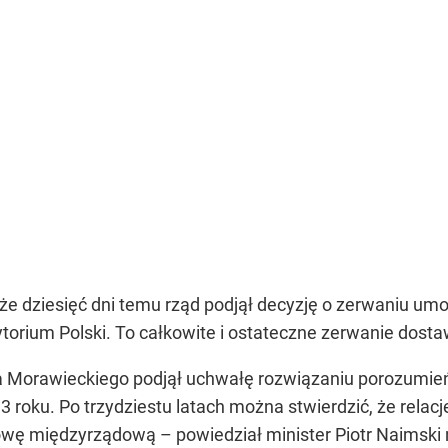
 że dziesięć dni temu rząd podjął decyzję o zerwaniu um
rytorium Polski. To całkowite i ostateczne zerwanie dosta
 Morawieckiego podjął uchwałę rozwiązaniu porozumień
 roku. Po trzydziestu latach można stwierdzić, że relac
owę międzyrządową – powiedział minister Piotr Naimski