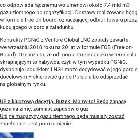
co odpowiada łącznemu wolumenowi około 7,4 mld m3
gazu ziemnego po regazyfikacji. Dostawy realizowane będą
w formule free-on-board, oznaczającej odbiór towaru przez
kupującego w porcie załadunku.
Kontrakty PGNiG z Venture Global LNG zostały zawarte
we wrześniu 2018 roku na 20 lat w formule FOB (Free-on-
Board). Oznacza to, że od momentu załadunku w terminalu
skraplającym to nabywca, czyli w tym wypadku PGNiG,
dysponuje ładunkiem LNG i może decydować o jego porcie
docelowym – skierować go do Polski albo odsprzedać
na globalnym rynku.
UE z kluczową decyzją. Buzek: Mamy to! Będą zapasy
gazu na zimę, zamiast zapasów o gaz
Unijne magazyny gazu ziemnego będą musiały zostać
zapełnione. Jest porozumienie.