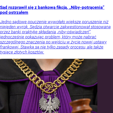
Sąd rozprawił się z bankową fikcją. „Niby-potrącenia”
pod ostrzałem
Jedno sądowe pouczenie wywołało większe poruszenie niż
niejeden wyrok. Sędzia otwarcie zakwestionował stosowaną
przez banki praktykę składania „niby-oświadczeń”,
jednocześnie pokazując problem, który może nabrać
szczególnego znaczenia po wejściu w życie nowej ustawy
frankowej. Stawką są nie tylko zasady procesu, ale także
tysiące złotych kosztów.