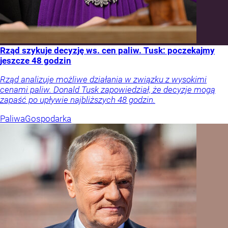
Rząd szykuje decyzję ws. cen paliw. Tusk: poczekajmy
jeszcze 48 godzin
Rząd analizuje możliwe działania w związku z wysokimi
cenami paliw. Donald Tusk zapowiedział, że decyzje mogą
zapaść po upływie najbliższych 48 godzin.
Paliwa
Gospodarka