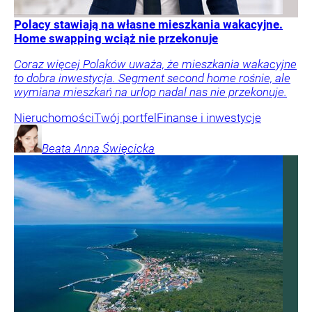
Polacy stawiają na własne mieszkania wakacyjne.
Home swapping wciąż nie przekonuje
Coraz więcej Polaków uważa, że mieszkania wakacyjne
to dobra inwestycja. Segment second home rośnie, ale
wymiana mieszkań na urlop nadal nas nie przekonuje.
Nieruchomości
Twój portfel
Finanse i inwestycje
Beata Anna
Święcicka