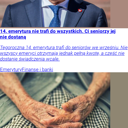
14. emerytura nie trafi do wszystkich. Ci seniorzy jej
nie dostaną
Tegoroczna 14. emerytura trafi do seniorów we wrześniu. Nie
wszyscy emeryci otrzymają jednak pełną kwotę, a część nie
dostanie świadczenia wcale.
Emerytury
Finanse i banki