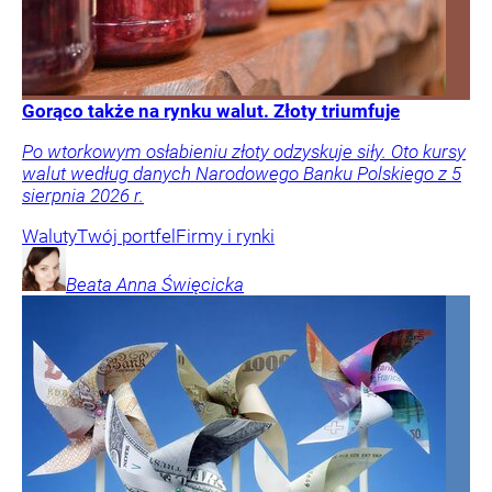
Gorąco także na rynku walut. Złoty triumfuje
Po wtorkowym osłabieniu złoty odzyskuje siły. Oto kursy
walut według danych Narodowego Banku Polskiego z 5
sierpnia 2026 r.
Waluty
Twój portfel
Firmy i rynki
Beata Anna
Święcicka