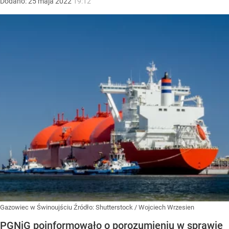
Dodano:
25
maja
2022
19:12
Gazowiec w Świnoujściu
Źródło:
Shutterstock
/
Wojciech Wrzesien
PGNiG poinformowało o porozumieniu w sprawie