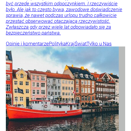
być przede wszystkim odpoczynkiem. I rzeczywiście
było. Ale jak to często bywa, zawodowe doświadczenie
sprawia, że nawet podczas urlopu trudno całkowicie
przestać obserwować otaczającą rzeczywistość.
Zwłaszcza gdy przez wiele lat odpowiadało się za
bezpieczeństwo państwa.
Opinie i komentarze
Polityka
Kraj
Świat
Tylko u Nas