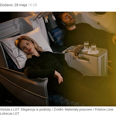
Dodano:
28
maja
10:28
Vistula x LOT: Elegancja w podróży
/ Źródło:
Materiały prasowe
/
Polskie Linie
Lotnicze LOT