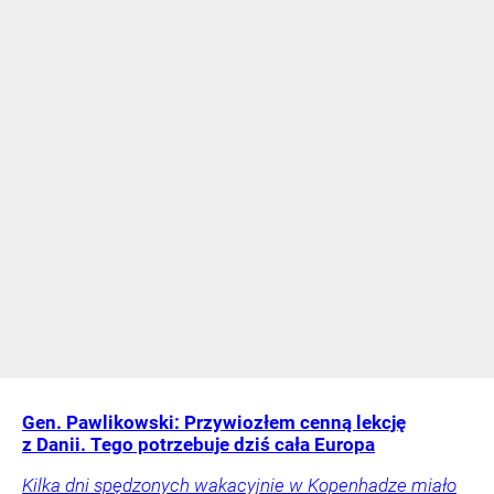
Gen. Pawlikowski: Przywiozłem cenną lekcję
z Danii. Tego potrzebuje dziś cała Europa
Kilka dni spędzonych wakacyjnie w Kopenhadze miało