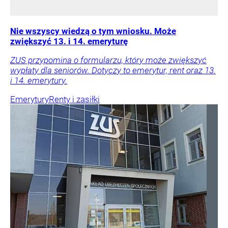
Nie wszyscy wiedzą o tym wniosku. Może
zwiększyć 13. i 14. emeryturę
ZUS przypomina o formularzu, który może zwiększyć
wypłaty dla seniorów. Dotyczy to emerytur, rent oraz 13.
i 14. emerytury.
Emerytury
Renty i zasiłki