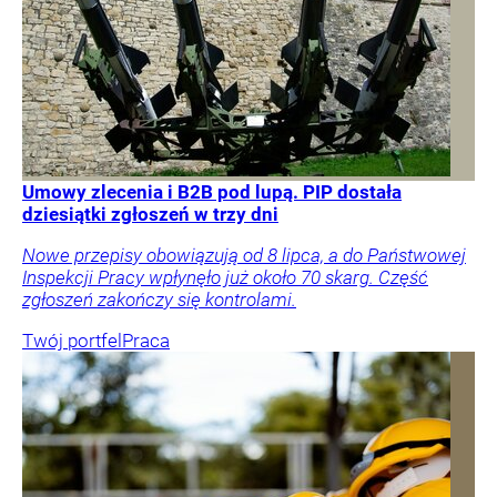
Umowy zlecenia i B2B pod lupą. PIP dostała
dziesiątki zgłoszeń w trzy dni
Nowe przepisy obowiązują od 8 lipca, a do Państwowej
Inspekcji Pracy wpłynęło już około 70 skarg. Część
zgłoszeń zakończy się kontrolami.
Twój portfel
Praca