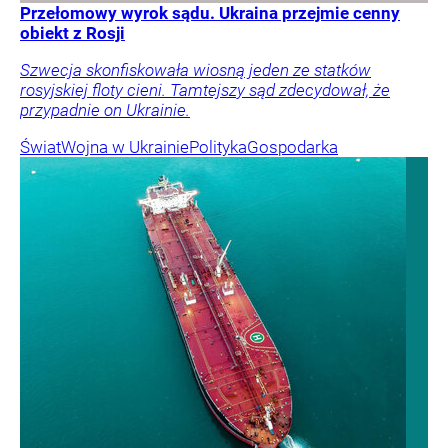
Przełomowy wyrok sądu. Ukraina przejmie cenny
obiekt z Rosji
Szwecja skonfiskowała wiosną jeden ze statków
rosyjskiej floty cieni. Tamtejszy sąd zdecydował, że
przypadnie on Ukrainie.
Świat
Wojna w Ukrainie
Polityka
Gospodarka