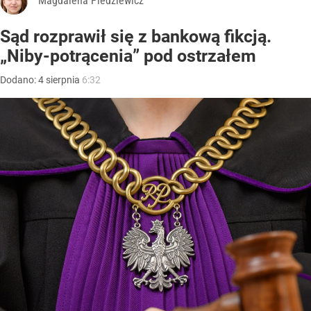
Magdalena Pledziewicz
Sąd rozprawił się z bankową fikcją.
„Niby-potrącenia” pod ostrzałem
Dodano:
4
sierpnia
6:32