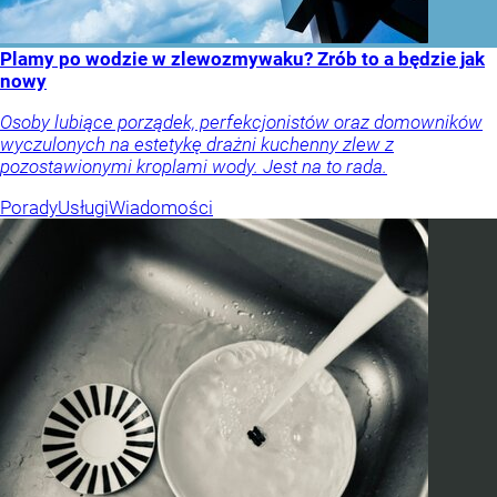
Plamy po wodzie w zlewozmywaku? Zrób to a będzie jak
nowy
Osoby lubiące porządek, perfekcjonistów oraz domowników
wyczulonych na estetykę drażni kuchenny zlew z
pozostawionymi kroplami wody. Jest na to rada.
Porady
Usługi
Wiadomości