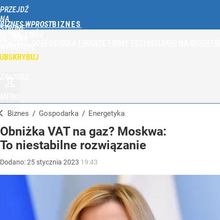
PRZEJDŹ
NA
BIZNES WPROST
STRONĘ
OPINIE
TWÓJ
GŁÓWNĄ
PORTFEL
GOSPODARKA
FINANSE
FIRMY
TECHNOLOGIE
NAJBOGATSI
WPROST.PL
UBSKRYBUJ
ZALOGUJ
MENU
Biznes
/
Gospodarka
/
Energetyka
Obniżka VAT na gaz? Moskwa:
To niestabilne rozwiązanie
Dodano:
25
stycznia
2023
19:43