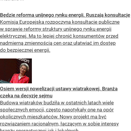
Będzie reforma unijnego rynku energii. Ruszają konsultacje
Komisja Europejska rozpoczyna konsultacje publiczne
w sprawie reformy struktury unijnego rynku energii
elektrycznej. Ma to lepiej chronić konsumentów przed
nadmierną zmiennością cen oraz ułatwiać im dostęp
do bezpiecznej energii.
Osiem wersji nowelizacji ustawy wiatrakowej. Branża
czeka na decyzję sejmu
Budowa wiatraków budziła w ostatnich latach wiele
społecznych emocji, często napotykały one na opór
okolicznych mieszkańców. Nowy projekt ma być
rozwiązaniem racjonalnym, łączącym w sobie interesy
branży energetycznej jak i lokalnych...