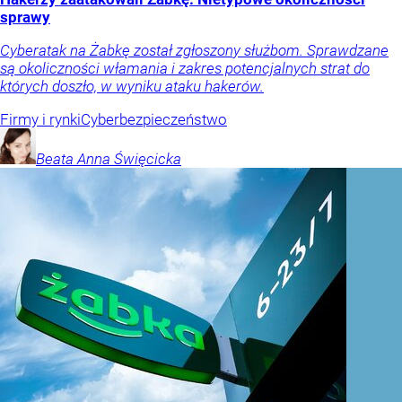
sprawy
Cyberatak na Żabkę został zgłoszony służbom. Sprawdzane
są okoliczności włamania i zakres potencjalnych strat do
których doszło, w wyniku ataku hakerów.
Firmy i rynki
Cyberbezpieczeństwo
Beata Anna
Święcicka