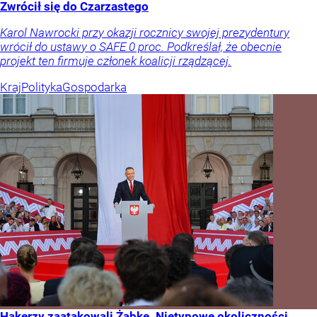
Zwrócił się do Czarzastego
Karol Nawrocki przy okazji rocznicy swojej prezydentury
wrócił do ustawy o SAFE 0 proc. Podkreślał, że obecnie
projekt ten firmuje członek koalicji rządzącej.
Kraj
Polityka
Gospodarka
Hakerzy zaatakowali Żabkę. Nietypowe okoliczności