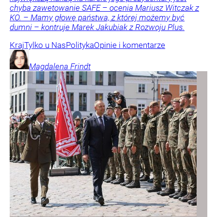
chyba zawetowanie SAFE – ocenia Mariusz Witczak z
KO. – Mamy głowę państwa, z której możemy być
dumni – kontruje Marek Jakubiak z Rozwoju Plus.
Kraj
Tylko u Nas
Polityka
Opinie i komentarze
Magdalena
Frindt