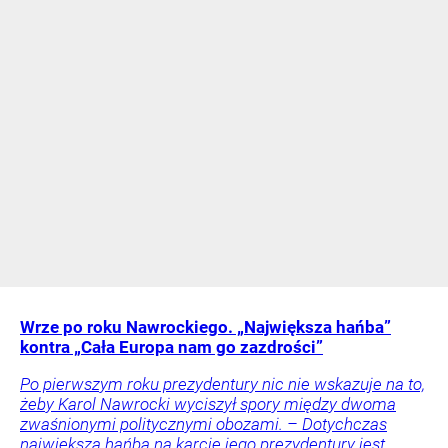
Wrze po roku Nawrockiego. „Największa hańba”
kontra „Cała Europa nam go zazdrości”
Po pierwszym roku prezydentury nic nie wskazuje na to,
żeby Karol Nawrocki wyciszył spory między dwoma
zwaśnionymi politycznymi obozami. – Dotychczas
największą hańbą na karcie jego prezydentury jest