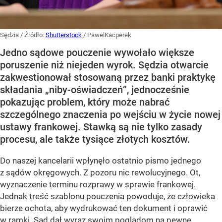
Sędzia
/ Źródło:
Shutterstock
/
PawelKacperek
Jedno sądowe pouczenie wywołało większe
poruszenie niż niejeden wyrok. Sędzia otwarcie
zakwestionował stosowaną przez banki praktykę
składania „niby-oświadczeń”, jednocześnie
pokazując problem, który może nabrać
szczególnego znaczenia po wejściu w życie nowej
ustawy frankowej. Stawką są nie tylko zasady
procesu, ale także tysiące złotych kosztów.
Do naszej kancelarii wpłynęło ostatnio pismo jednego
z sądów okręgowych. Z pozoru nic rewolucyjnego. Ot,
wyznaczenie terminu rozprawy w sprawie frankowej.
Jednak treść szablonu pouczenia powoduje, że człowieka
bierze ochota, aby wydrukować ten dokument i oprawić
w ramki. Sąd dał wyraz swoim poglądom na pewne