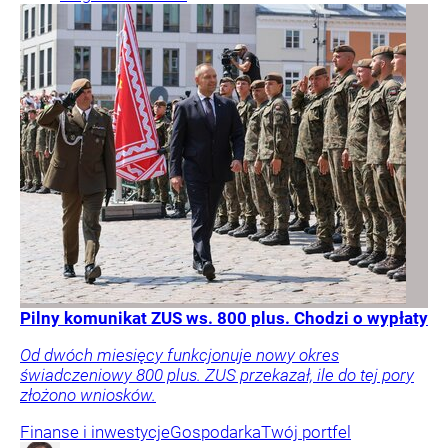
Pilny komunikat ZUS ws. 800 plus. Chodzi o wypłaty
Od dwóch miesięcy funkcjonuje nowy okres
świadczeniowy 800 plus. ZUS przekazał, ile do tej pory
złożono wniosków.
Finanse i inwestycje
Gospodarka
Twój portfel