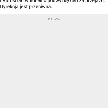
i Autostrad wniosek o podwyżkę cen za przejazd.
Dyrekcja jest przeciwna.