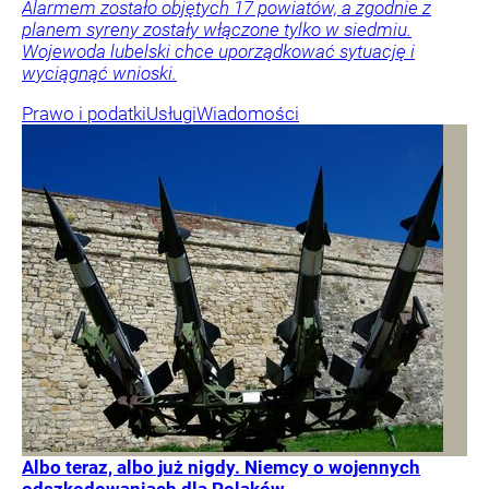
Alarmem zostało objętych 17 powiatów, a zgodnie z
planem syreny zostały włączone tylko w siedmiu.
Wojewoda lubelski chce uporządkować sytuację i
wyciągnąć wnioski.
Prawo i podatki
Usługi
Wiadomości
Albo teraz, albo już nigdy. Niemcy o wojennych
odszkodowaniach dla Polaków