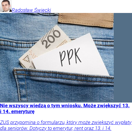
Radosław
Święcki
Nie wszyscy wiedzą o tym wniosku. Może zwiększyć 13.
i 14. emeryturę
ZUS przypomina o formularzu, który może zwiększyć wypłaty
dla seniorów. Dotyczy to emerytur, rent oraz 13. i 14.