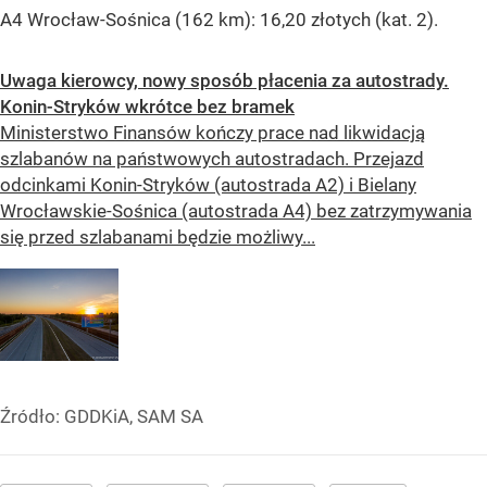
A4 Wrocław-Sośnica (162 km): 16,20 złotych (kat. 2).
Uwaga kierowcy, nowy sposób płacenia za autostrady.
Konin-Stryków wkrótce bez bramek
Ministerstwo Finansów kończy prace nad likwidacją
szlabanów na państwowych autostradach. Przejazd
odcinkami Konin-Stryków (autostrada A2) i Bielany
Wrocławskie-Sośnica (autostrada A4) bez zatrzymywania
się przed szlabanami będzie możliwy...
Źródło:
GDDKiA, SAM SA