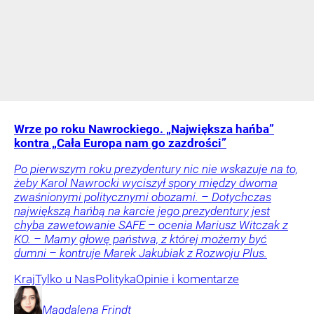
Wrze po roku Nawrockiego. „Największa hańba”
kontra „Cała Europa nam go zazdrości”
Po pierwszym roku prezydentury nic nie wskazuje na to,
żeby Karol Nawrocki wyciszył spory między dwoma
zwaśnionymi politycznymi obozami. – Dotychczas
największą hańbą na karcie jego prezydentury jest
chyba zawetowanie SAFE – ocenia Mariusz Witczak z
KO. – Mamy głowę państwa, z której możemy być
dumni – kontruje Marek Jakubiak z Rozwoju Plus.
Kraj
Tylko u Nas
Polityka
Opinie i komentarze
Magdalena
Frindt