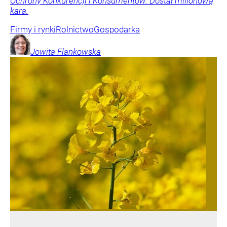
Ochrony Konkurencji i Konsumentów. Dostał milionową
kara.
Firmy i rynki
Rolnictwo
Gospodarka
Jowita
Flankowska