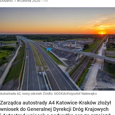
Dodano:
7
września
2020
7:44
Autostrada A2, nowy odcinek
Źródło:
GDDKiA/Krzysztof Nalewajko
Zarządca autostrady A4 Katowice-Kraków złożył
wniosek do Generalnej Dyrekcji Dróg Krajowych