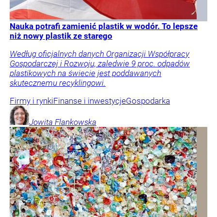
Nauka potrafi zamienić plastik w wodór. To lepsze
niż nowy plastik ze starego
Według oficjalnych danych Organizacji Współpracy
Gospodarczej i Rozwoju, zaledwie 9 proc. odpadów
plastikowych na świecie jest poddawanych
skutecznemu recyklingowi.
Firmy i rynki
Finanse i inwestycje
Gospodarka
Jowita
Flankowska