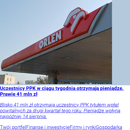
Uczestnicy PPK w ciągu tygodnia otrzymają pieniądze.
Prawie 41 mln zł
Blisko 41 mln zł otrzymają uczestnicy PPK tytułem wpłat
powitalnych za drugi kwartał tego roku. Pieniądze wpłyną
najpóźniej 14 sierpnia.
Twój portfel
Finanse i inwestycje
Firmy i rynki
Gospodarka