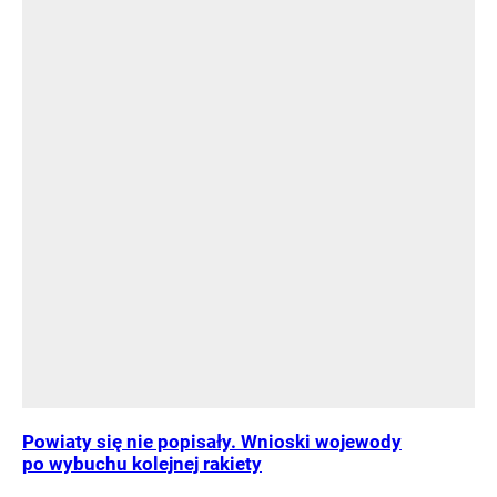
Powiaty się nie popisały. Wnioski wojewody
po wybuchu kolejnej rakiety