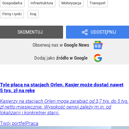
Gospodarka
Infrastruktura
Motoryzacja
Transport
Firmy i rynki
Kraj
SKOMENTUJ
UDOSTĘPNIJ
Obserwuj nas
w
Google News
Dodaj jako
źródło w Google
Tyle płacą na stacjach Orlen. Kasjer może dostać nawet
5 tys. zł na rękę
Kasjerzy na stacjach Orlen mogą zarabiać od 3,7 tys. do 5 tys.
zł netto miesięcznie. Wysokość pensji zależy m.in. od
lokalizacji i konkretnej stacji.
Twój portfel
Praca