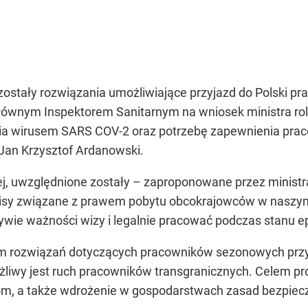
ostały rozwiązania umożliwiające przyjazd do Polski pr
ównym Inspektorem Sanitarnym na wniosek ministra roln
nia wirusem SARS COV-2 oraz potrzebę zapewnienia pra
Jan Krzysztof Ardanowski.
ej, uwzględnione zostały – zaproponowane przez minist
episy związane z prawem pobytu obcokrajowców w naszym 
wie ważności wizy i legalnie pracować podczas stanu epi
iem rozwiązań dotyczących pracowników sezonowych przy
ożliwy jest ruch pracowników transgranicznych. Celem p
kom, a także wdrożenie w gospodarstwach zasad bezpie