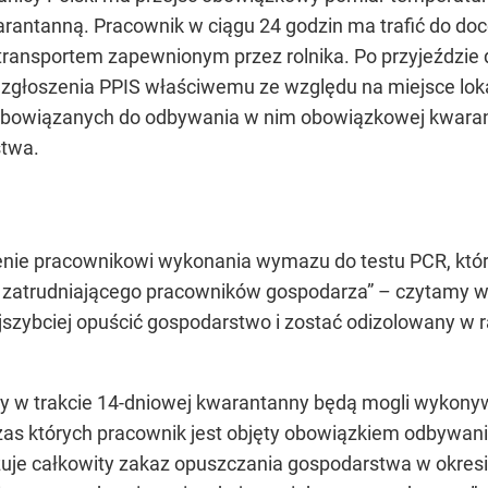
arantanną. Pracownik w ciągu 24 godzin ma trafić do d
ransportem zapewnionym przez rolnika. Po przyjeździe
 zgłoszenia PPIS właściwemu ze względu na miejsce lokal
obowiązanych do odbywania w nim obowiązkowej kwara
stwa.
enie pracownikowi wykonania wymazu do testu PCR, któ
nie zatrudniającego pracowników gospodarza”
– czytamy w
szybciej opuścić gospodarstwo i zostać odizolowany w ra
cy w trakcie 14-dniowej kwarantanny będą mogli wykony
zas których pracownik jest objęty obowiązkiem odbywa
zuje całkowity zakaz opuszczania gospodarstwa w okres