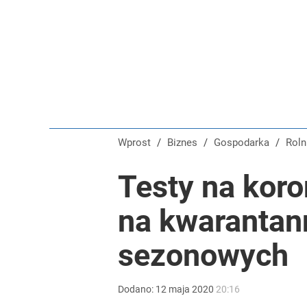
Wprost
/
Biznes
/
Gospodarka
/
Rol
Testy na koro
na kwarantan
sezonowych
Dodano:
12
maja
2020
20:16