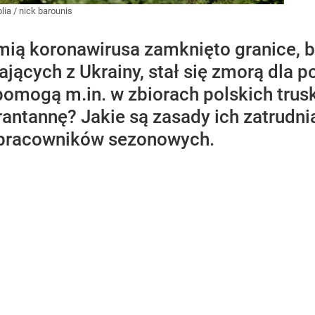
lia
/
nick barounis
mią koronawirusa zamknięto granice, 
jących z Ukrainy, stał się zmorą dla p
pomogą m.in. w zbiorach polskich trus
antannę? Jakie są zasady ich zatrudnia
e pracowników sezonowych.