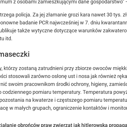
nimum z osobami zamieszkującymi dane gospodarstwo”
–
rzega policja. Za jej złamanie grozi kara nawet 30 tys
ponowne badanie PCR najwcześniej w 7. dniu kwarantanny
ublikuje także wytyczne dotyczące warunków zakwatero
u itd.
 maseczki
y, którzy zostaną zatrudnieni przy zbiorze owoców mięk
ści stosowali zarówno osłonę ust i nosa jak również ręk
ć swoim pracownikom środki ochrony, higieny, zamieści
o codziennego pomiaru temperatury. Temperatura powyżej
pozostania na kwaterze i częstszego pomiaru temperatur
racę w małych grupach, ograniczenie kontaktów i monit
ziałanie obrońców praw zwierząt jak hitlerowska propaga