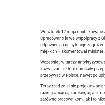
We wtorek 12 maja opublikowane z
Opracowano je we współpracy z Gł
odpowiedzią na sytuację zagroże
miękkich – skomentował minister 
Wcześniej, w tarczy antykryzysow
rozwiązania, które uprościły prz
przebywać w Polsce, nawet po upły
Teraz rząd zajął się projektowan
razie granice są zamknięte, ale m
zarówno pracownikom, jak i rolni