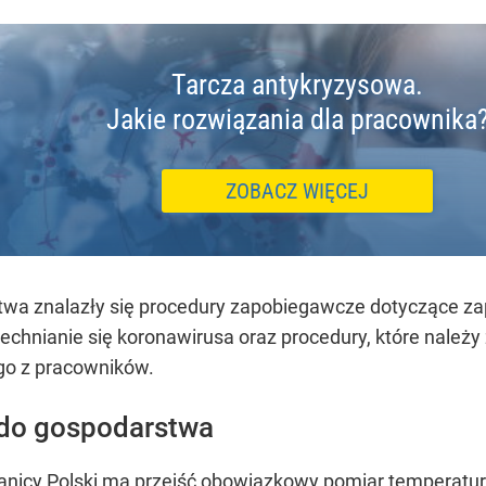
Tarcza antykryzysowa.
Jakie rozwiązania dla pracownika
ZOBACZ WIĘCEJ
twa znalazły się procedury zapobiegawcze dotyczące za
echnianie się koronawirusa oraz procedury, które należ
go z pracowników.
 do gospodarstwa
anicy Polski ma przejść obowiązkowy pomiar temperatur