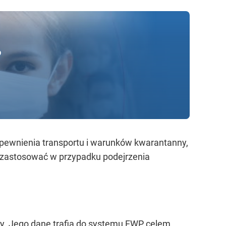
?
pewnienia transportu i warunków kwarantanny,
y zastosować w przypadku podejrzenia
y. Jego dane trafią do systemu EWP celem