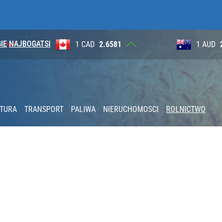
IE
NAJBOGATSI
1
1 AUD
2.6230
100 JP
KTURA
TRANSPORT
PALIWA
NIERUCHOMOSCI
ROLNICTWO