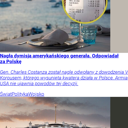
Nagła dymisja amerykańskiego generała. Odpowiadał
za Polskę
Gen. Charles Costanza został nagle odwołany z dowodzenia V
Korpusem, którego wysunięta kwatera działa w Polsce. Armia
USA nie ujawnia powodów tej decyzji.
Świat
Polityka
Wojsko