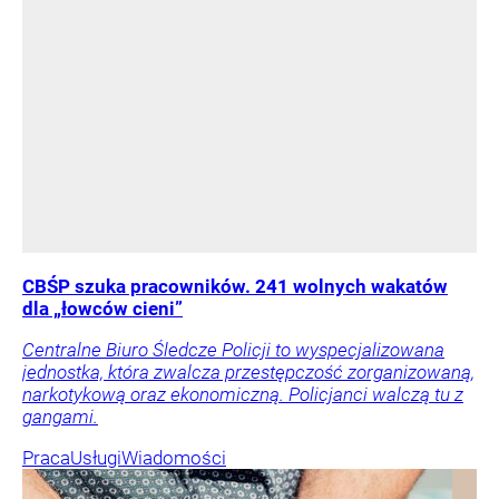
CBŚP szuka pracowników. 241 wolnych wakatów
dla „łowców cieni”
Centralne Biuro Śledcze Policji to wyspecjalizowana
jednostka, która zwalcza przestępczość zorganizowaną,
narkotykową oraz ekonomiczną. Policjanci walczą tu z
gangami.
Praca
Usługi
Wiadomości