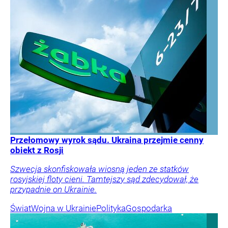
Przełomowy wyrok sądu. Ukraina przejmie cenny
obiekt z Rosji
Szwecja skonfiskowała wiosną jeden ze statków
rosyjskiej floty cieni. Tamtejszy sąd zdecydował, że
przypadnie on Ukrainie.
Świat
Wojna w Ukrainie
Polityka
Gospodarka