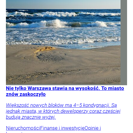
Nie tylko Warszawa stawia na wysokość. To miasto
znów zaskoczyło
Większość nowych bloków ma 4–5 kondygnacji. Są
jednak miasta, w których deweloperzy coraz częściej
budują znacznie wyżej.
Nieruchomości
Finanse i inwestycje
Opinie i