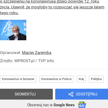
o szczepieniu na koronawirusa dzieci powyżej 12. roku
życia. Ujawnił, że mogłoby to rozpocząć się jeszcze latem
tego roku.
Opracował:
Maciej Zaremba
Źródło:
WPROST.pl
/
TVP Info
Koronawirus w biznesie
Koronawirus w Polsce
Kraj
Polityka
SKOMENTUJ
UDOSTĘPNIJ
Obserwuj nas
w
Google News