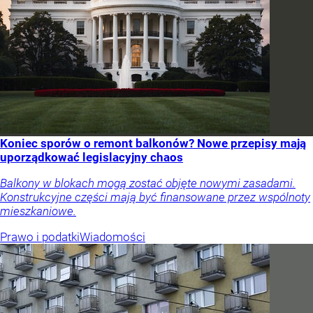
Koniec sporów o remont balkonów? Nowe przepisy mają
uporządkować legislacyjny chaos
Balkony w blokach mogą zostać objęte nowymi zasadami.
Konstrukcyjne części mają być finansowane przez wspólnoty
mieszkaniowe.
Prawo i podatki
Wiadomości