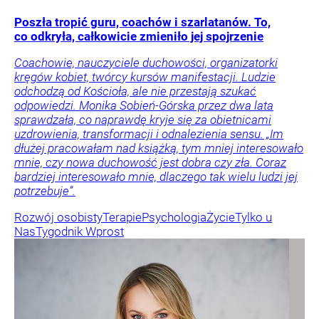
Poszła tropić guru, coachów i szarlatanów. To,
co odkryła, całkowicie zmieniło jej spojrzenie
Coachowie, nauczyciele duchowości, organizatorki
kręgów kobiet, twórcy kursów manifestacji. Ludzie
odchodzą od Kościoła, ale nie przestają szukać
odpowiedzi. Monika Sobień-Górska przez dwa lata
sprawdzała, co naprawdę kryje się za obietnicami
uzdrowienia, transformacji i odnalezienia sensu. „Im
dłużej pracowałam nad książką, tym mniej interesowało
mnie, czy nowa duchowość jest dobra czy zła. Coraz
bardziej interesowało mnie, dlaczego tak wielu ludzi jej
potrzebuje”.
Rozwój osobisty
Terapie
Psychologia
Życie
Tylko u
Nas
Tygodnik Wprost