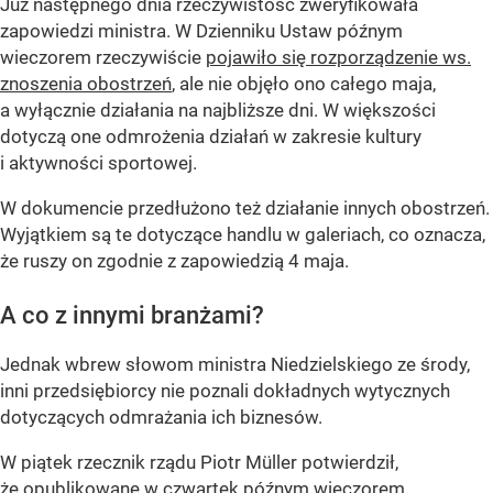
Już następnego dnia rzeczywistość zweryfikowała
zapowiedzi ministra. W Dzienniku Ustaw późnym
wieczorem rzeczywiście
pojawiło się rozporządzenie ws.
znoszenia obostrzeń
, ale nie objęło ono całego maja,
a wyłącznie działania na najbliższe dni. W większości
dotyczą one odmrożenia działań w zakresie kultury
i aktywności sportowej.
W dokumencie przedłużono też działanie innych obostrzeń.
Wyjątkiem są te dotyczące handlu w galeriach, co oznacza,
że ruszy on zgodnie z zapowiedzią 4 maja.
A co z innymi branżami?
Jednak wbrew słowom ministra Niedzielskiego ze środy,
inni przedsiębiorcy nie poznali dokładnych wytycznych
dotyczących odmrażania ich biznesów.
W piątek rzecznik rządu Piotr Müller potwierdził,
że opublikowane w czwartek późnym wieczorem