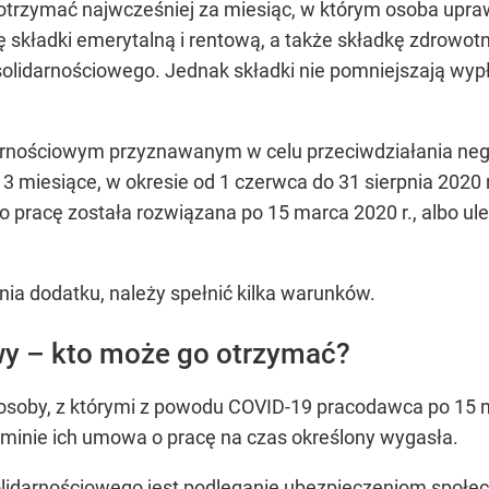
otrzymać najwcześniej za miesiąc, w którym osoba upra
 składki emerytalną i rentową, a także składkę zdrowotn
solidarnościowego. Jednak składki nie pomniejszają wyp
darnościowym przyznawanym w celu przeciwdziałania 
 miesiące, w okresie od 1 czerwca do 31 sierpnia 2020 
 pracę została rozwiązana po 15 marca 2020 r., albo ul
nia dodatku, należy spełnić kilka warunków.
wy – kto może go otrzymać?
soby, z którymi z powodu COVID-19 pracodawca po 15 m
minie ich umowa o pracę na czas określony wygasła.
idarnościowego jest podleganie ubezpieczeniom społec