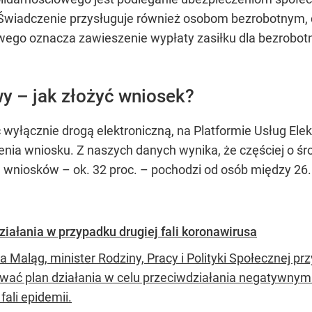
. Świadczenie przysługuje również osobom bezrobotnym, c
wego oznacza zawieszenie wypłaty zasiłku dla bezrobot
y – jak złożyć wniosek?
yłącznie drogą elektroniczną, na Platformie Usług Ele
żenia wniosku. Z naszych danych wynika, że częściej o śr
wniosków – ok. 32 proc. – pochodzi od osób między 26. 
iałania w przypadku drugiej fali koronawirusa
 Maląg, minister Rodziny, Pracy i Polityki Społecznej pr
wać plan działania w celu przeciwdziałania negatywny
 fali epidemii.