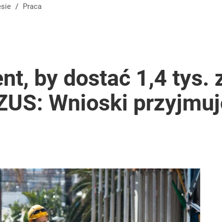
esie
/
Praca
t, by dostać 1,4 tys. 
 ZUS: Wnioski przyjmu