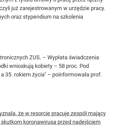
zyli już zarejestrowanym w urzędzie pracy.
nych oraz stypendium na szkolenia
ktronicznych ZUS. – Wypłata świadczenia
odki wnioskują kobiety – 58 proc. Pod
a 35. rokiem życia" – poinformowała prof.
zyznała, że w resorcie pracuje zespół mający
m skutkom koronawirusa przed nadejściem