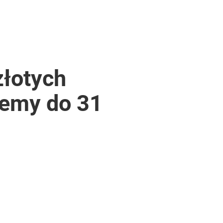
złotych
jemy do 31