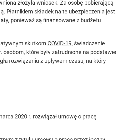
wniona złożyła wniosek. Za osobę pobierającą
ą. Płatnikiem składek na te ubezpieczenia jest
łaty, ponieważ są finansowane z budżetu
negatywnym skutkom
COVID-19
, świadczenie
r. osobom, które były zatrudnione na podstawie
egła rozwiązaniu z upływem czasu, na który
arca 2020 r. rozwiązał umowę o pracę
znym z tytułu umowy o pracę przez łączny