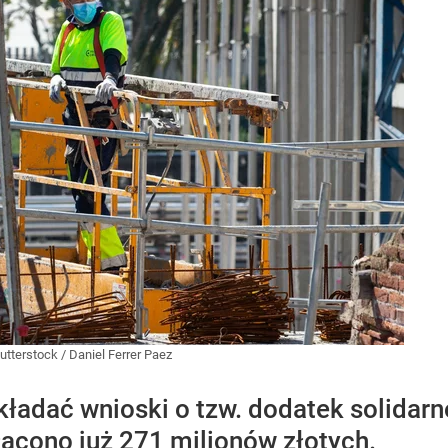
utterstock
/
Daniel Ferrer Paez
kładać wnioski o tzw. dodatek solida
łacono już 271 milionów złotych.