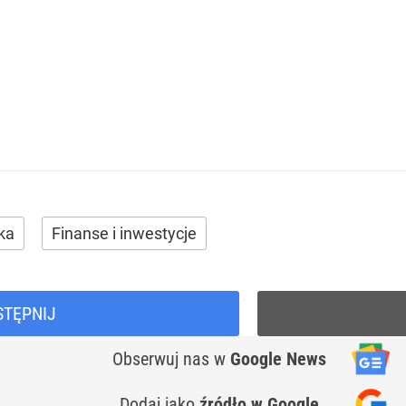
ka
Finanse i inwestycje
STĘPNIJ
Obserwuj nas
w
Google News
Dodaj jako
źródło w Google