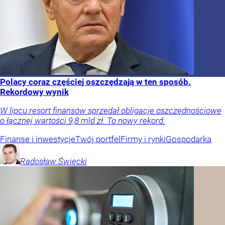
Polacy coraz częściej oszczędzają w ten sposób.
Rekordowy wynik
W lipcu resort finansów sprzedał obligacje oszczędnościowe
o łącznej wartości 9,8 mld zł. To nowy rekord.
Finanse i inwestycje
Twój portfel
Firmy i rynki
Gospodarka
Radosław
Święcki