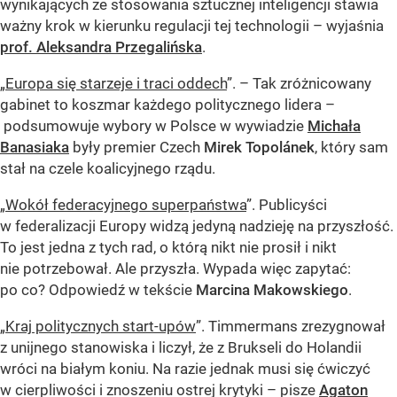
wynikających ze stosowania sztucznej inteligencji stawia
ważny krok w kierunku regulacji tej technologii – wyjaśnia
prof. Aleksandra Przegalińska
.
„
Europa się starzeje i traci oddech
”. – Tak zróżnicowany
gabinet to koszmar każdego politycznego lidera –
podsumowuje wybory w Polsce w wywiadzie
Michała
Banasiaka
były premier Czech
Mirek Topolánek
, który sam
stał na czele koalicyjnego rządu.
„
Wokół federacyjnego superpaństwa
”. Publicyści
w federalizacji Europy widzą jedyną nadzieję na przyszłość.
To jest jedna z tych rad, o którą nikt nie prosił i nikt
nie potrzebował. Ale przyszła. Wypada więc zapytać:
po co? Odpowiedź w tekście
Marcina Makowskiego
.
„
Kraj politycznych start-upów
”. Timmermans zrezygnował
z unijnego stanowiska i liczył, że z Brukseli do Holandii
wróci na białym koniu. Na razie jednak musi się ćwiczyć
w cierpliwości i znoszeniu ostrej krytyki – pisze
Agaton