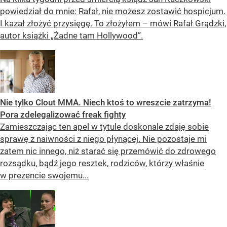
powiedział do mnie: Rafał, nie możesz zostawić hospicjum.
I kazał złożyć przysięgę. To złożyłem – mówi Rafał Grądzki,
autor książki „Żadne tam Hollywood”.
Nie tylko Clout MMA. Niech ktoś to wreszcie zatrzyma!
Pora zdelegalizować freak fighty
Zamieszczając ten apel w tytule doskonale zdaję sobie
sprawę z naiwności z niego płynącej. Nie pozostaje mi
zatem nic innego, niż starać się przemówić do zdrowego
rozsądku, bądź jego resztek, rodziców, którzy właśnie
w prezencie swojemu...