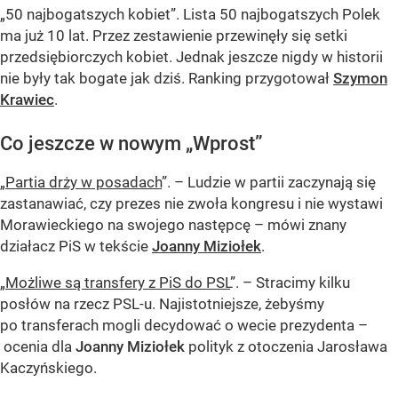
„50 najbogatszych kobiet”. Lista 50 najbogatszych Polek
ma już 10 lat. Przez zestawienie przewinęły się setki
przedsiębiorczych kobiet. Jednak jeszcze nigdy w historii
nie były tak bogate jak dziś. Ranking przygotował
Szymon
Krawiec
.
Co jeszcze w nowym „Wprost”
„
Partia drży w posadach
”. – Ludzie w partii zaczynają się
zastanawiać, czy prezes nie zwoła kongresu i nie wystawi
Morawieckiego na swojego następcę – mówi znany
działacz PiS w tekście
Joanny Miziołek
.
„
Możliwe są transfery z PiS do PSL
”. – Stracimy kilku
posłów na rzecz PSL-u. Najistotniejsze, żebyśmy
po transferach mogli decydować o wecie prezydenta –
ocenia dla
Joanny Miziołek
polityk z otoczenia Jarosława
Kaczyńskiego.