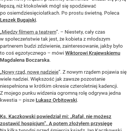
lepszą, niż ktokolwiek mógł się spodziewać
po osiemdziesięciolatkach. Po prostu świetną. Poleca
Leszek Bugajski
.
„
Między filmem a teatrem
”. – Niestety, cały czas
w społeczeństwie tak jest, że kobieta z młodszym
partnerem budzi zdziwienie, zainteresowanie, jakby było
to coś egzotycznego – mówi
Wiktorowi Krajewskiemu
Magdalena Boczarska
.
„
Nowy rząd, nowe nadzieje
”. Z nowym rządem pojawia się
wiele nadziei. Większość jak zawsze pozostanie
niespełniona w krótkim okresie czteroletniej kadencji.
Z mojego punku widzenia ogromną rolę odgrywa jedna
kwestia – pisze
Łukasz Orbitowski
.
Ks. Kaczkowski powiedział mi: „Rafał, nie możesz
zostawić hospicjum”. A potem złożyłem przysięgę
Na kilka tygodni przed śmiercią ksiądz Jan Kaczkowski