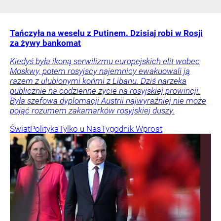
Tańczyła na weselu z Putinem. Dzisiaj robi w Rosji
za żywy bankomat
Kiedyś była ikoną serwilizmu europejskich elit wobec
Moskwy, potem rosyjscy najemnicy ewakuowali ją
razem z ulubionymi końmi z Libanu. Dziś narzeka
publicznie na codzienne życie na rosyjskiej prowincji.
Była szefowa dyplomacji Austrii najwyraźniej nie może
pojąć rozumem zakamarków rosyjskiej duszy.
Świat
Polityka
Tylko u Nas
Tygodnik Wprost