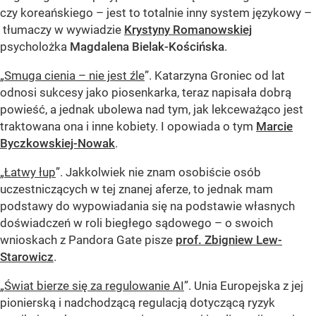
czy koreańskiego – jest to totalnie inny system językowy –
tłumaczy w wywiadzie
Krystyny Romanowskiej
psycholożka
Magdalena Bielak-Kościńska
.
„
Smuga cienia – nie jest źle
”. Katarzyna Groniec od lat
odnosi sukcesy jako piosenkarka, teraz napisała dobrą
powieść, a jednak ubolewa nad tym, jak lekceważąco jest
traktowana ona i inne kobiety. I opowiada o tym
Marcie
Byczkowskiej-Nowak
.
„
Łatwy łup
”. Jakkolwiek nie znam osobiście osób
uczestniczących w tej znanej aferze, to jednak mam
podstawy do wypowiadania się na podstawie własnych
doświadczeń w roli biegłego sądowego – o swoich
wnioskach z Pandora Gate pisze
prof. Zbigniew Lew-
Starowicz
.
„
Świat bierze się za regulowanie AI
”. Unia Europejska z jej
pionierską i nadchodzącą regulacją dotyczącą ryzyk