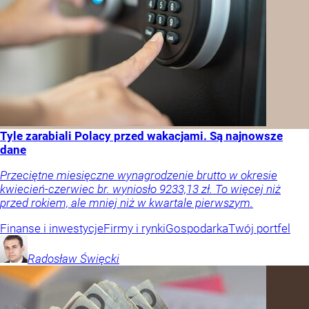
Tyle zarabiali Polacy przed wakacjami. Są najnowsze
dane
Przeciętne miesięczne wynagrodzenie brutto w okresie
kwiecień-czerwiec br. wyniosło 9233,13 zł. To więcej niż
przed rokiem, ale mniej niż w kwartale pierwszym.
Finanse i inwestycje
Firmy i rynki
Gospodarka
Twój portfel
Radosław
Święcki