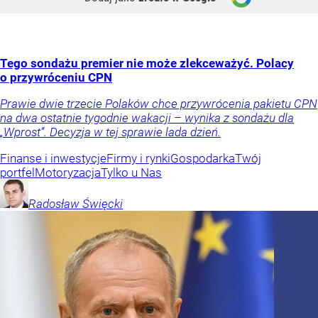
Tego sondażu premier nie może zlekceważyć. Polacy
o przywróceniu CPN
Prawie dwie trzecie Polaków chce przywrócenia pakietu CPN
na dwa ostatnie tygodnie wakacji – wynika z sondażu dla
„Wprost”. Decyzja w tej sprawie lada dzień.
Finanse i inwestycje
Firmy i rynki
Gospodarka
Twój
portfel
Motoryzacja
Tylko u Nas
Radosław
Święcki