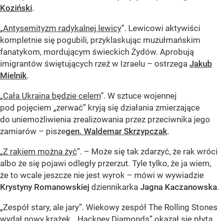
Koziński
.
„
Antysemityzm radykalnej lewicy
”. Lewicowi aktywiści
kompletnie się pogubili, przyklaskując muzułmańskim
fanatykom, mordującym świeckich Żydów. Aprobują
imigrantów świętujących rzeź w Izraelu – ostrzega
Jakub
Mielnik
.
„
Cała Ukraina będzie celem
”. W sztuce wojennej
pod pojęciem „zerwać” kryją się działania zmierzające
do uniemożliwienia zrealizowania przez przeciwnika jego
zamiarów – pisze
gen. Waldemar Skrzypczak
.
„
Z rakiem można żyć
”. – Może się tak zdarzyć, że rak wróci
albo że się pojawi odległy przerzut. Tyle tylko, że ja wiem,
że to wcale jeszcze nie jest wyrok – mówi w wywiadzie
Krystyny Romanowskiej
dziennikarka
Jagna Kaczanowska
.
„Zespół stary, ale jary”. Wiekowy zespół The Rolling Stones
wydał nowy krążek. „Hackney Diamonds” okazał się płytą