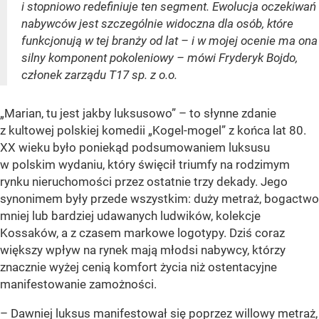
i stopniowo redefiniuje ten segment. Ewolucja oczekiwań
nabywców jest szczególnie widoczna dla osób, które
funkcjonują w tej branży od lat – i w mojej ocenie ma ona
silny komponent pokoleniowy – mówi Fryderyk Bojdo,
członek zarządu T17 sp. z o.o.
„Marian, tu jest jakby luksusowo” – to słynne zdanie
z kultowej polskiej komedii „Kogel-mogel” z końca lat 80.
XX wieku było poniekąd podsumowaniem luksusu
w polskim wydaniu, który święcił triumfy na rodzimym
rynku nieruchomości przez ostatnie trzy dekady. Jego
synonimem były przede wszystkim: duży metraż, bogactwo
mniej lub bardziej udawanych ludwików, kolekcje
Kossaków, a z czasem markowe logotypy. Dziś coraz
większy wpływ na rynek mają młodsi nabywcy, którzy
znacznie wyżej cenią komfort życia niż ostentacyjne
manifestowanie zamożności.
– Dawniej luksus manifestował się poprzez willowy metraż,