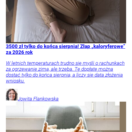
3500 zł tylko do końca sierpnia! Złap „kaloryferowe”
za 2026 rok
W letnich temperaturach trudno się myśli o rachunkach
za ogrzewanie zimą, ale trzeba. Tę dopłatę można
dostać tylko do końca sierpnia, a liczy się data złożenia
wniosku.
Jowita
Flankowska