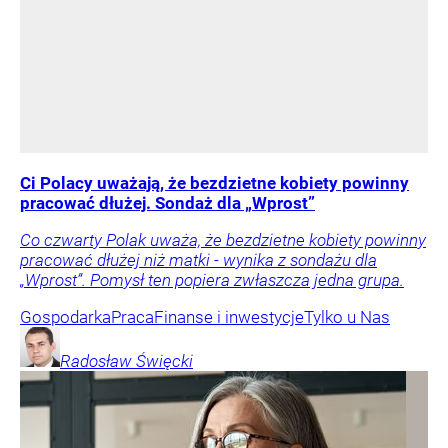
Ci Polacy uważają, że bezdzietne kobiety powinny
pracować dłużej. Sondaż dla „Wprost”
Co czwarty Polak uważa, że bezdzietne kobiety powinny
pracować dłużej niż matki - wynika z sondażu dla
„Wprost”. Pomysł ten popiera zwłaszcza jedna grupa.
Gospodarka
Praca
Finanse i inwestycje
Tylko u Nas
Radosław
Święcki