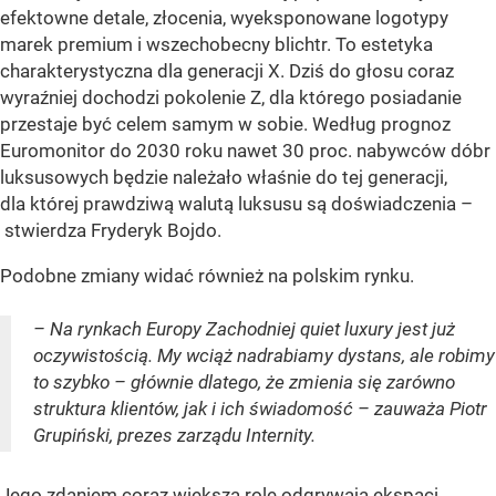
efektowne detale, złocenia, wyeksponowane logotypy
marek premium i wszechobecny blichtr. To estetyka
charakterystyczna dla generacji X. Dziś do głosu coraz
wyraźniej dochodzi pokolenie Z, dla którego posiadanie
przestaje być celem samym w sobie. Według prognoz
Euromonitor do 2030 roku nawet 30 proc. nabywców dóbr
luksusowych będzie należało właśnie do tej generacji,
dla której prawdziwą walutą luksusu są doświadczenia –
stwierdza Fryderyk Bojdo.
Podobne zmiany widać również na polskim rynku.
– Na rynkach Europy Zachodniej quiet luxury jest już
oczywistością. My wciąż nadrabiamy dystans, ale robimy
to szybko – głównie dlatego, że zmienia się zarówno
struktura klientów, jak i ich świadomość – zauważa Piotr
Grupiński, prezes zarządu Internity.
Jego zdaniem coraz większą rolę odgrywają ekspaci,