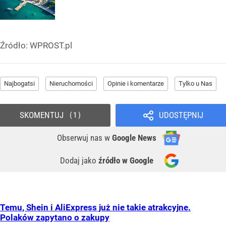
Źródło:
WPROST.pl
Najbogatsi
Nieruchomości
Opinie i komentarze
Tylko u Nas
SKOMENTUJ
UDOSTĘPNIJ
1
Obserwuj nas
w
Google News
Dodaj jako
źródło w Google
Temu, Shein i AliExpress już nie takie atrakcyjne.
Polaków zapytano o zakupy