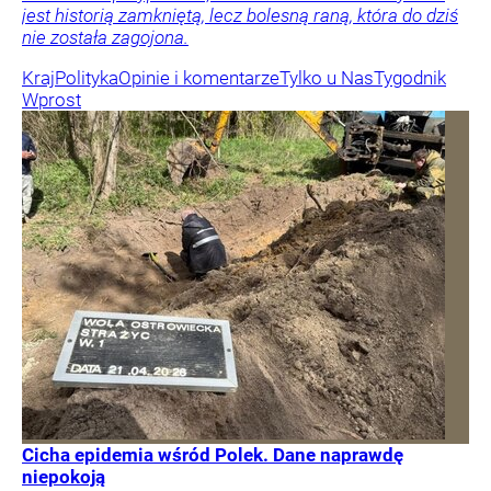
jest historią zamkniętą, lecz bolesną raną, która do dziś
nie została zagojona.
Kraj
Polityka
Opinie i komentarze
Tylko u Nas
Tygodnik
Wprost
Cicha epidemia wśród Polek. Dane naprawdę
niepokoją