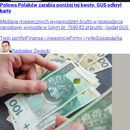
Połowa Polaków zarabia poniżej tej kwoty. GUS odkrył
karty
Mediana miesięcznych wynagrodzeń brutto w gospodarce
narodowej wyniosła w lutym br. 7690,82 zł brutto - podał GUS.
Twój portfel
Finanse i inwestycje
Firmy i rynki
Gospodarka
Radosław
Święcki