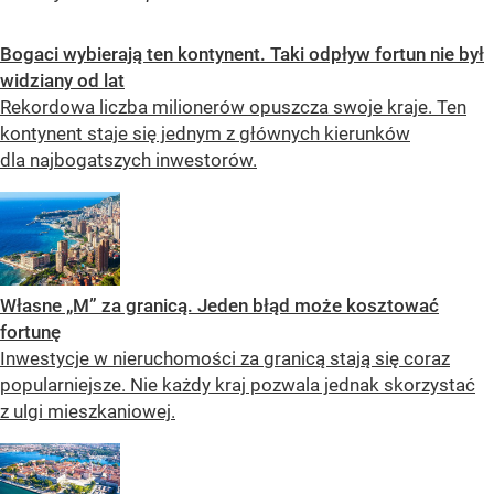
Bogaci wybierają ten kontynent. Taki odpływ fortun nie był
widziany od lat
Rekordowa liczba milionerów opuszcza swoje kraje. Ten
kontynent staje się jednym z głównych kierunków
dla najbogatszych inwestorów.
Własne „M” za granicą. Jeden błąd może kosztować
fortunę
Inwestycje w nieruchomości za granicą stają się coraz
popularniejsze. Nie każdy kraj pozwala jednak skorzystać
z ulgi mieszkaniowej.