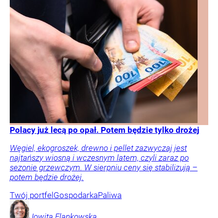
Polacy już lecą po opał. Potem będzie tylko drożej
Węgiel, ekogroszek, drewno i pellet zazwyczaj jest
najtańszy wiosną i wczesnym latem, czyli zaraz po
sezonie grzewczym. W sierpniu ceny się stabilizują –
potem będzie drożej.
Twój portfel
Gospodarka
Paliwa
Jowita
Flankowska