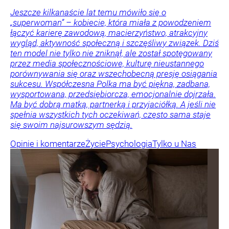
Jeszcze kilkanaście lat temu mówiło się o
„superwoman” – kobiecie, która miała z powodzeniem
łączyć karierę zawodową, macierzyństwo, atrakcyjny
wygląd, aktywność społeczną i szczęśliwy związek. Dziś
ten model nie tylko nie zniknął, ale został spotęgowany
przez media społecznościowe, kulturę nieustannego
porównywania się oraz wszechobecną presję osiągania
sukcesu. Współczesna Polka ma być piękna, zadbana,
wysportowana, przedsiębiorcza, emocjonalnie dojrzała.
Ma być dobrą matką, partnerką i przyjaciółką. A jeśli nie
spełnia wszystkich tych oczekiwań, często sama staje
się swoim najsurowszym sędzią.
Opinie i komentarze
Życie
Psychologia
Tylko u Nas