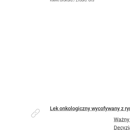
Kiełki brokułu
/ Źródło:
GIS
Lek onkologiczny wycofywany z r
Ważny 
Decyzj