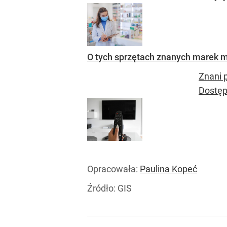
O tych sprzętach znanych marek m
Znani 
Dostęp
Opracowała:
Paulina Kopeć
Źródło:
GIS