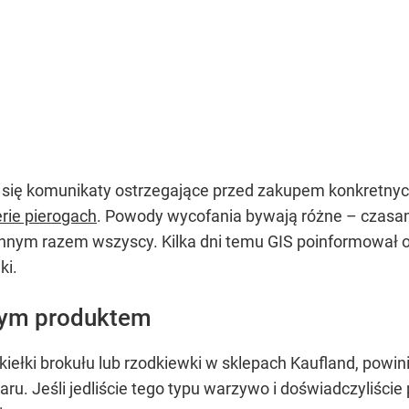
ą się komunikaty ostrzegające przed zakupem konkretnyc
rie pierogach
. Powody wycofania bywają różne – czasam
 innym razem wszyscy. Kilka dni temu GIS poinformował 
ki.
 tym produktem
kiełki brokułu lub rzodkiewki w sklepach Kaufland, powin
u. Jeśli jedliście tego typu warzywo i doświadczyliści