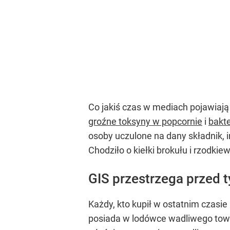
Co jakiś czas w mediach pojawiaj
groźne toksyny w popcornie
i
bakte
osoby uczulone na dany składnik,
Chodziło o kiełki brokułu i rzodkiew
GIS przestrzega przed
Każdy, kto kupił w ostatnim czasie 
posiada w lodówce wadliwego towar