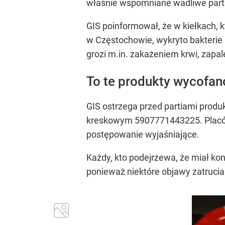
właśnie wspomniane wadliwe part
GIS poinformował, że w kiełkach, k
w Częstochowie, wykryto bakterie 
grozi m.in. zakażeniem krwi, za
To te produkty wycofan
GIS ostrzega przed partiami produ
kreskowym 5907771443225. Placówki
postępowanie wyjaśniające.
Każdy, kto podejrzewa, że miał ko
ponieważ niektóre objawy zatrucia