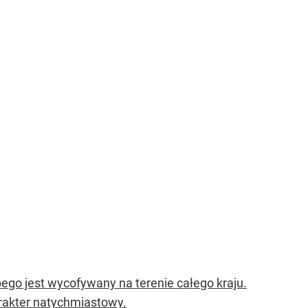
bego jest wycofywany na terenie całego kraju.
rakter natychmiastowy.