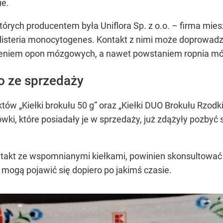
ie.
tórych producentem była Uniflora Sp. z o.o. – firma mies
listeria monocytogenes. Kontakt z nimi może doprowadzić
paleniem opon mózgowych, a nawet powstaniem ropnia m
o ze sprzedaży
któw „Kiełki brokułu 50 g” oraz „Kiełki DUO Brokułu Rzo
, które posiadały je w sprzedaży, już zdążyły pozbyć s
ntakt ze wspomnianymi kiełkami, powinien skonsultować s
 mogą pojawić się dopiero po jakimś czasie.