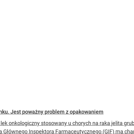
ynku. Jest poważny problem z opakowaniem
lek onkologiczny stosowany u chorych na raka jelita gru
a Głównego Inspektora Farmaceutycznego (GIF) ma cha