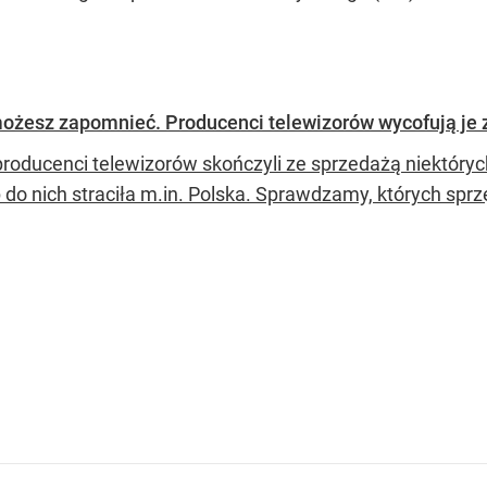
ożesz zapomnieć. Producenci telewizorów wycofują je 
producenci telewizorów skończyli ze sprzedażą niektóry
 do nich straciła m.in. Polska. Sprawdzamy, których sprz