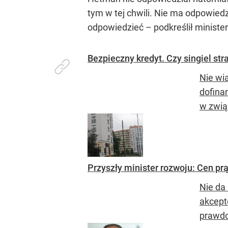
tym w tej chwili. Nie ma odpowied
odpowiedzieć –
podkreślił minister
Bezpieczny kredyt. Czy singiel str
Nie wi
dofina
w zwią
Przyszły minister rozwoju: Cen pr
Nie da
akcept
prawdo