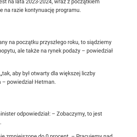
jest na lata 2023-2024, wraz z początkiem
e na razie kontynuację programu.
ny na początku przyszłego roku, to siądziemy
popytu, ale także na rynek podaży –
powiedział
ak, aby był otwarty dla większej liczby
a –
powiedział Hetman.
nister odpowiedział:
– Zobaczymy, to jest
.
ie zmniejszone do 0 procent.
– Pracujemy nad