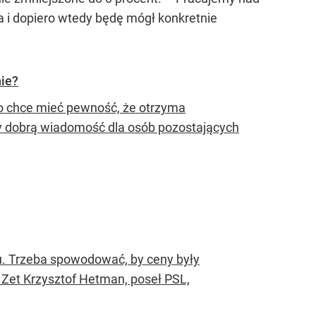
a i dopiero wtedy będę mógł konkretnie
nie?
to chce mieć pewność, że otrzyma
y dobrą wiadomość dla osób pozostających
du. Trzeba spowodować, by ceny były
 Zet Krzysztof Hetman, poseł PSL,