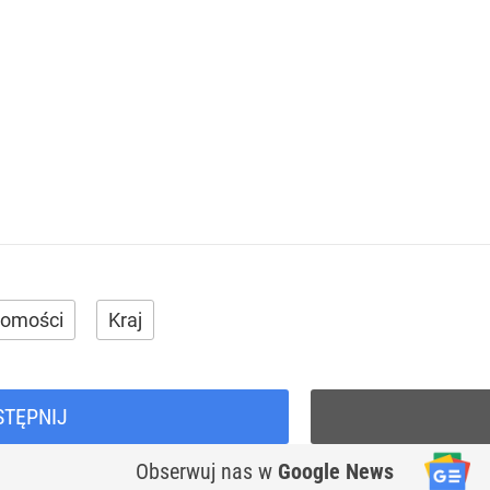
homości
Kraj
STĘPNIJ
Obserwuj nas
w
Google News