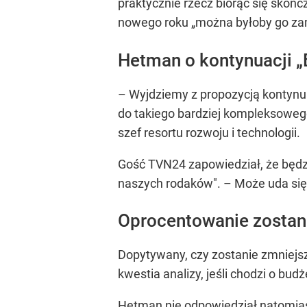
praktycznie rzecz biorąc się skońc
nowego roku „można byłoby go zam
Hetman o kontynuacji „
– Wyjdziemy z propozycją kontynua
do takiego bardziej kompleksowego
szef resortu rozwoju i technologii.
Gość TVN24 zapowiedział, że będzie
naszych rodaków".
– Może uda się
Oprocentowanie zostan
Dopytywany, czy zostanie zmniejs
kwestia analizy, jeśli chodzi o bu
Hetman nie odpowiedział natomias