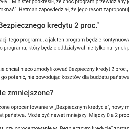
zyły". Minister podkreślił, że choć program przewidziany 
knąć". Hetman zapowiedział, że jego resort zaproponuj
Bezpiecznego kredytu 2 proc."
cji tego programu, a jak ten program będzie kontynuowa
 programu, który będzie oddziaływał nie tylko na rynek 
 chciał nieco zmodyfikować Bezpieczny kredyt 2 proc., „t
 go potanić, nie powodując kosztów dla budżetu państw
ie zmniejszone?
zone oprocentowanie w „Bezpiecznym kredycie", nowy mi
dżet państwa. Może być nawet mniejszy. Między 0 a 2 proc
t, czy oprocentowanie w „Bezpiecznym kredycie" zostan