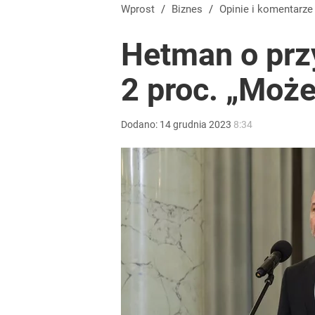
Tego sondażu premier nie może zlekceważyć. Pol
Wprost
/
Biznes
/
Opinie i komentarze
Hetman o prz
8
2 proc. „Może
Kontrole studni przyspieszają. Za pobór wody nawet
Dodano:
14
grudnia
2023
8:34
dodaj
„Nie chodzi o zemstę”. Mocny apel w sprawie ofiar 
dodaj