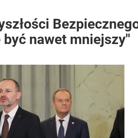
acy o przywróceniu CPN
yszłości Bezpiecznego
 być nawet mniejszy"
 7,5 tys. zł kary
rzezi wołyńskiej