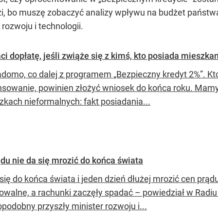
zi, bo muszę zobaczyć analizy wpływu na budżet państw
 rozwoju i technologii.
aci dopłatę, jeśli zwiąże się z kimś, kto posiada mieszka
adomo, co dalej z programem „Bezpieczny kredyt 2%”. K
nsowanie, powinien złożyć wniosek do końca roku. Mam
zkach nieformalnych: fakt posiadania...
ądu nie da się mrozić do końca świata
 się do końca świata i jeden dzień dłużej mrozić cen prą
owalne, a rachunki zaczęły spadać – powiedział w Radiu
podobny przyszły minister rozwoju i...