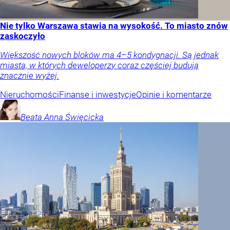
Nie tylko Warszawa stawia na wysokość. To miasto znów
zaskoczyło
Większość nowych bloków ma 4–5 kondygnacji. Są jednak
miasta, w których deweloperzy coraz częściej budują
znacznie wyżej.
Nieruchomości
Finanse i inwestycje
Opinie i komentarze
Beata Anna
Święcicka