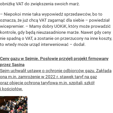
obniżkę VAT do zwiększenia swoich marż.
– Niepokoi mnie taka wypowiedź sprzedawców, bo to
oznacza, że już chcą VAT zagarnąć dla siebie –
powiedział
wicepremier.
– Mamy dobry UOKiK, który może prowadzić
kontrole, gdy będą nieuzasadnione marże. Nawet gdy ceny
nie spadną o VAT, a zostanie on przerzucony na inne koszty,
to wtedy może urząd interweniować –
dodał.
Ceny gazu w Sejmie. Posłowie przyjęli projekt firmowany
przez Sasina
Sejm uchwalił ustawę o ochronie odbiorców gazu. Zakłada
ona m.in. zamrożenie w 2022 r. stawek taryf na gaz
oraz objęcie ochroną taryfową m.in. szpitali, szkół
i kościołów.