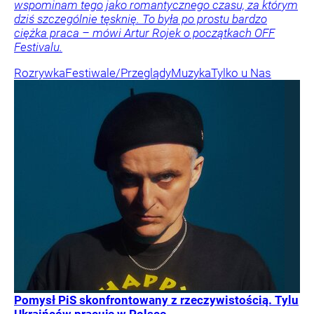
wspominam tego jako romantycznego czasu, za którym
dziś szczególnie tęsknię. To była po prostu bardzo
ciężka praca – mówi Artur Rojek o początkach OFF
Festivalu.
Rozrywka
Festiwale/Przeglądy
Muzyka
Tylko u Nas
Pomysł PiS skonfrontowany z rzeczywistością. Tylu