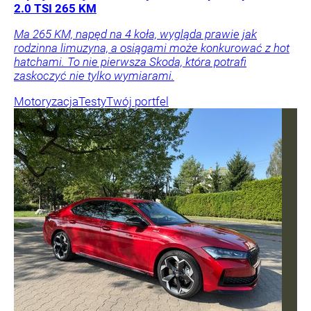
2.0 TSI 265 KM
Ma 265 KM, napęd na 4 koła, wygląda prawie jak
rodzinna limuzyna, a osiągami może konkurować z hot
hatchami. To nie pierwsza Skoda, która potrafi
zaskoczyć nie tylko wymiarami.
Motoryzacja
Testy
Twój portfel