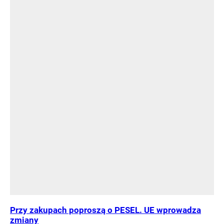
Przy zakupach poproszą o PESEL. UE wprowadza
zmiany