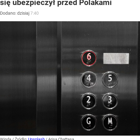
się ubezpieczył przed Polakami
Dodano:
dzisiaj
7:40
Winda
/ Źródło:
Unsplash
/
Arisa Chattasa