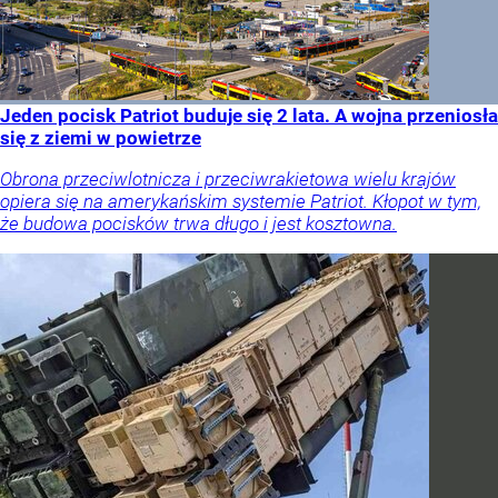
Jeden pocisk Patriot buduje się 2 lata. A wojna przeniosła
się z ziemi w powietrze
Obrona przeciwlotnicza i przeciwrakietowa wielu krajów
opiera się na amerykańskim systemie Patriot. Kłopot w tym,
że budowa pocisków trwa długo i jest kosztowna.