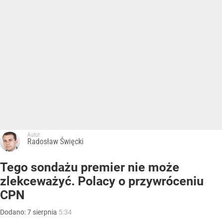
Autor:
Radosław Święcki
Tego sondażu premier nie może
zlekceważyć. Polacy o przywróceniu
CPN
Dodano:
7
sierpnia
5:34