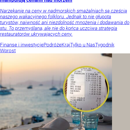
manipulują cenami nad morzem
Narzekanie na ceny w nadmorskich smażalniach są częścią
naszego wakacyjnego folkloru. Jednak to nie głupota
turystów, naiwność ani niezdolność mnożenia i dodawania do
stu. To przemyślana, ale nie do końca uczciwa strategia
restauratorów ukrywających ceny.
Finanse i inwestycje
Podróże
Kraj
Tylko u Nas
Tygodnik
Wprost