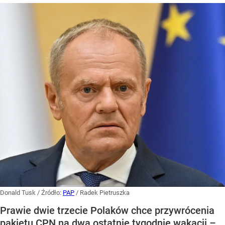
Donald Tusk
/ Źródło:
PAP
/
Radek Pietruszka
Prawie dwie trzecie Polaków chce przywrócenia
pakietu CPN na dwa ostatnie tygodnie wakacji –