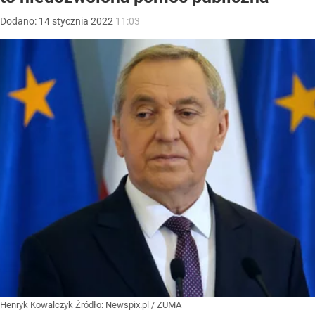
Dodano:
14
stycznia
2022
11:03
Henryk Kowalczyk
Źródło:
Newspix.pl
/
ZUMA