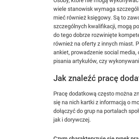
Osoby, które nie mogą wykonywać 
wiele stanowisk wymaga szczególny
mieć również księgowy. Są to zawo
szczególnych kwalifikacji, mogą po
do tego dobrze rozwinięte kompe
również na oferty z innych miast.
ankiet, prowadzenie social media,
pisania artykułów, czy wykonywani
Jak znaleźć pracę dod
Pracę dodatkową często można znal
się na nich kartki z informacją o 
dołączyć do grup na portalach sp
jak i dorywczej.
Czym charakteryzuje się rynek pr