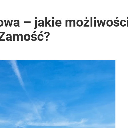
owa – jakie możliwośc
 Zamość?