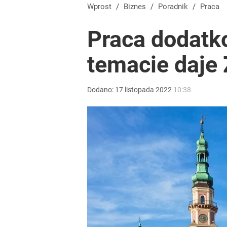
Wprost
/
Biznes
/
Poradnik
/
Praca
Praca dodatk
temacie daje
Dodano:
17
listopada
2022
10:38