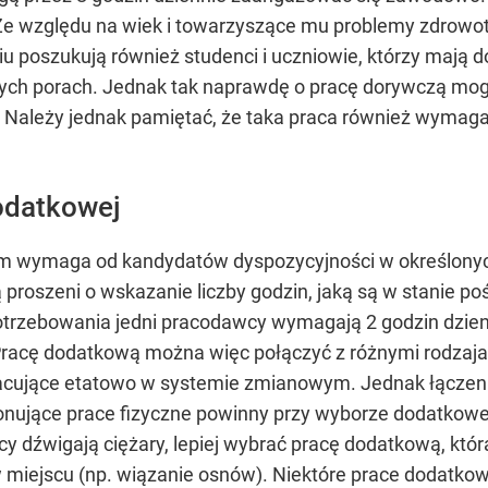
 Ze względu na wiek i towarzyszące mu problemy zdrowo
 poszukują również studenci i uczniowie, którzy mają d
ych porach. Jednak tak naprawdę o pracę dorywczą mogą
Należy jednak pamiętać, że taka praca również wymaga
odatkowej
 wymaga od kandydatów dyspozycyjności w określonych 
ą proszeni o wskazanie liczby godzin, jaką są w stanie 
rzebowania jedni pracodawcy wymagają 2 godzin dziennie
 Pracę dodatkową można więc połączyć z różnymi rodzaj
racujące etatowo w systemie zmianowym. Jednak łączen
ykonujące prace fizyczne powinny przy wyborze dodatkow
acy dźwigają ciężary, lepiej wybrać pracę dodatkową, któr
 w miejscu (np. wiązanie osnów). Niektóre prace dodat