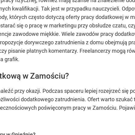
pracy fizycznej, również mają szanse na znalezienie d
ch kwalifikacji. Tak jest w przypadku nauczycieli. Odp
dy, których często dotyczą oferty pracy dodatkowej w mi
starać się o pracę w marketingu przy obsłudze czatu, cz
tencje zawodowe miękkie. Wiele zawodów pracy dodatko
 Propozycje dorywczego zatrudnienia z domu obejmują pr
 czy pisanie płatnych komentarzy. Freelancerzy mogą ró
a grafik.
atkową w Zamościu?
eźć przy okazji. Podczas spaceru lepiej rozejrzeć się 
możliwości dodatkowego zatrudnienia. Ofert warto szukać 
ołecznościowych poświęconym pracy w Zamościu. Pojawiaj
acy w Gnieźnie?