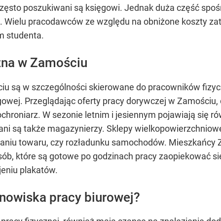
 często poszukiwani są księgowi. Jednak duża część spo
u. Wielu pracodawców ze względu na obniżone koszty za
m studenta.
zna w Zamościu
iu są w szczególności skierowane do pracowników fizy
gowej. Przeglądając oferty pracy dorywczej w Zamościu, 
 ochroniarz. W sezonie letnim i jesiennym pojawiają się 
wani są także magazynierzy. Sklepy wielkopowierzchnio
aniu towaru, czy rozładunku samochodów. Mieszkańcy 
osób, które są gotowe po godzinach pracy zaopiekować si
jeniu plakatów.
nowiska pracy biurowej?