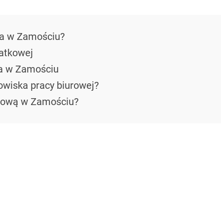
wa w Zamościu?
atkowej
na w Zamościu
owiska pracy biurowej?
tkową w Zamościu?