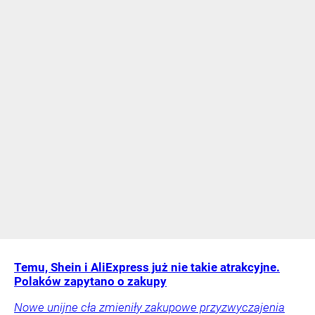
Temu, Shein i AliExpress już nie takie atrakcyjne.
Polaków zapytano o zakupy
Nowe unijne cła zmieniły zakupowe przyzwyczajenia