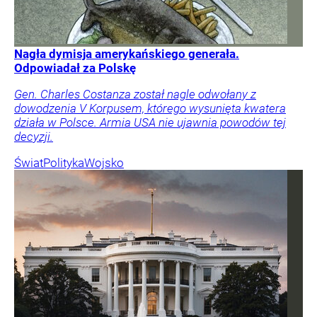
Nagła dymisja amerykańskiego generała.
Odpowiadał za Polskę
Gen. Charles Costanza został nagle odwołany z
dowodzenia V Korpusem, którego wysunięta kwatera
działa w Polsce. Armia USA nie ujawnia powodów tej
decyzji.
Świat
Polityka
Wojsko