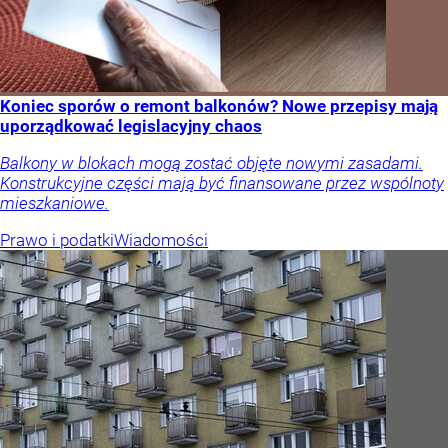
Koniec sporów o remont balkonów? Nowe przepisy mają
uporządkować legislacyjny chaos
Balkony w blokach mogą zostać objęte nowymi zasadami.
Konstrukcyjne części mają być finansowane przez wspólnoty
mieszkaniowe.
Prawo i podatki
Wiadomości