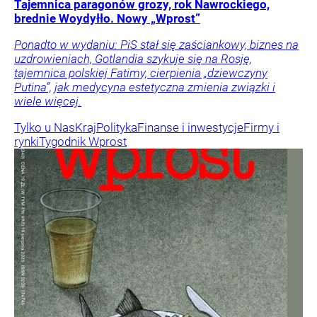
Tajemnica paragonów grozy, rok Nawrockiego,
brednie Woydyłło. Nowy „Wprost”
Ponadto w wydaniu: PiS stał się zaściankowy, biznes na
uzdrowieniach, Gotlandia szykuje się na Rosję,
tajemnica polskiej Fatimy, cierpienia „dziewczyny
Putina”, jak medycyna estetyczna zmienia związki i
wiele więcej.
Tylko u Nas
Kraj
Polityka
Finanse i inwestycje
Firmy i
rynki
Tygodnik Wprost