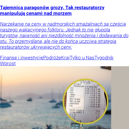
Tajemnica paragonów grozy. Tak restauratorzy
manipulują cenami nad morzem
Narzekanie na ceny w nadmorskich smażalniach są częścią
naszego wakacyjnego folkloru. Jednak to nie głupota
turystów, naiwność ani niezdolność mnożenia i dodawania do
stu. To przemyślana, ale nie do końca uczciwa strategia
restauratorów ukrywających ceny.
Finanse i inwestycje
Podróże
Kraj
Tylko u Nas
Tygodnik
Wprost