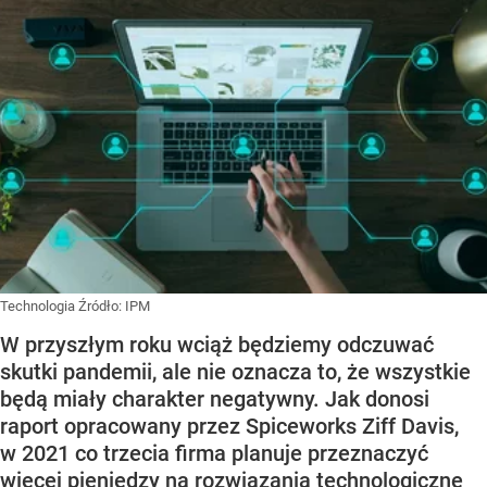
Technologia
Źródło:
IPM
W przyszłym roku wciąż będziemy odczuwać
skutki pandemii, ale nie oznacza to, że wszystkie
będą miały charakter negatywny. Jak donosi
raport opracowany przez Spiceworks Ziff Davis,
w 2021 co trzecia firma planuje przeznaczyć
więcej pieniędzy na rozwiązania technologiczne