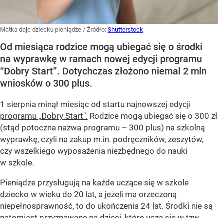
Matka daje dziecku pieniądze
/ Źródło:
Shutterstock
Od miesiąca rodzice mogą ubiegać się o środki
na wyprawkę w ramach nowej edycji programu
“Dobry Start”. Dotychczas złożono niemal 2 mln
wniosków o 300 plus.
1 sierpnia minął miesiąc od startu najnowszej edycji
programu „Dobry Start".
Rodzice mogą ubiegać się o 300 zł
(stąd potoczna nazwa programu – 300 plus) na szkolną
wyprawkę, czyli na zakup m.in. podręczników, zeszytów,
czy wszelkiego wyposażenia niezbędnego do nauki
w szkole.
Pieniądze przysługują na każde uczące się w szkole
dziecko w wieku do 20 lat, a jeżeli ma orzeczoną
niepełnosprawność, to do ukończenia 24 lat. Środki nie są
natomiast przyznawane na dzieci, które uczą się w tzw.