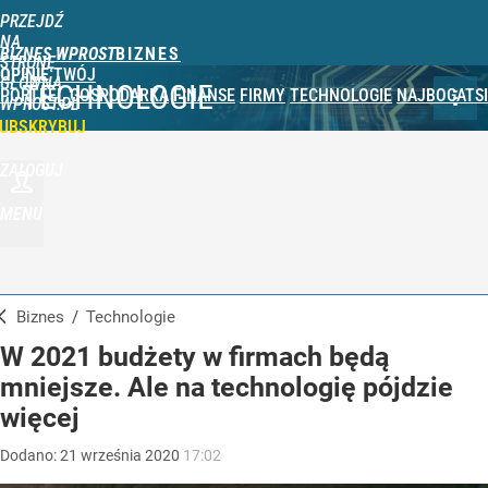
PRZEJDŹ
NA
BIZNES WPROST
STRONĘ
OPINIE
TWÓJ
GŁÓWNĄ
TECHNOLOGIE
PORTFEL
GOSPODARKA
FINANSE
FIRMY
TECHNOLOGIE
NAJBOGATSI
WPROST.PL
UBSKRYBUJ
ZALOGUJ
MENU
Biznes
/
Technologie
W 2021 budżety w firmach będą
mniejsze. Ale na technologię pójdzie
więcej
Dodano:
21
września
2020
17:02