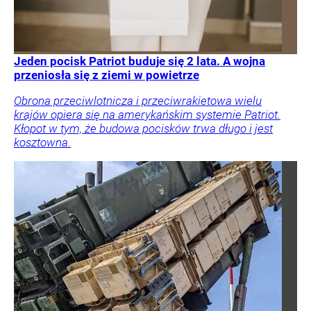
Jeden pocisk Patriot buduje się 2 lata. A wojna
przeniosła się z ziemi w powietrze
Obrona przeciwlotnicza i przeciwrakietowa wielu
krajów opiera się na amerykańskim systemie Patriot.
Kłopot w tym, że budowa pocisków trwa długo i jest
kosztowna.