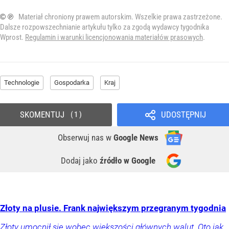
© ℗
Materiał chroniony prawem autorskim. Wszelkie prawa zastrzeżone.
Dalsze rozpowszechnianie artykułu tylko za zgodą wydawcy tygodnika
Wprost.
Regulamin i warunki licencjonowania materiałów prasowych
.
Technologie
Gospodarka
Kraj
SKOMENTUJ
UDOSTĘPNIJ
1
Obserwuj nas
w
Google News
Dodaj jako
źródło w Google
Złoty na plusie. Frank największym przegranym tygodnia
Złoty umocnił się wobec większości głównych walut. Oto jak