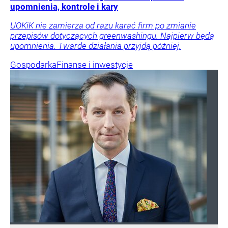
upomnienia, kontrole i kary
UOKiK nie zamierza od razu karać firm po zmianie
przepisów dotyczących greenwashingu. Najpierw będą
upomnienia. Twarde działania przyjdą później.
Gospodarka
Finanse i inwestycje