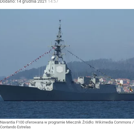
Dodano:
14
grudnia
2021
14:57
Navantia F100 oferowana w programie Miecznik
Źródło:
Wikimedia Commons
/
Contando Estrelas