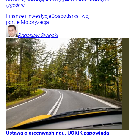
tygodniu.
Finanse i inwestycje
Gospodarka
Twój
portfel
Motoryzacja
Radosław
Święcki
Ustawa o greenwashingu. UOKiK zapowiada