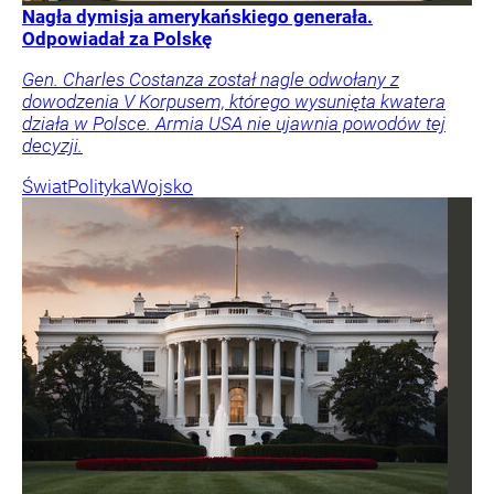
Nagła dymisja amerykańskiego generała.
Odpowiadał za Polskę
Gen. Charles Costanza został nagle odwołany z
dowodzenia V Korpusem, którego wysunięta kwatera
działa w Polsce. Armia USA nie ujawnia powodów tej
decyzji.
Świat
Polityka
Wojsko