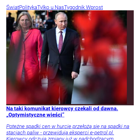
Świat
Polityka
Tylko u Nas
Tygodnik Wprost
Na taki komunikat kierowcy czekali od dawna.
„Optymistyczne wieści”
Potężne spadki cen w hurcie przełożą się na spadki na
stacjach paliw - przewidują eksperci e-petrol.pl.
Kierowcy odczują zmiany już w nadchodzącym