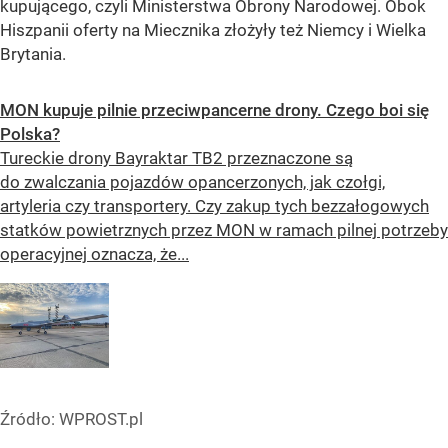
kupującego, czyli Ministerstwa Obrony Narodowej. Obok
Hiszpanii oferty na Miecznika złożyły też Niemcy i Wielka
Brytania.
MON kupuje pilnie przeciwpancerne drony. Czego boi się
Polska?
Tureckie drony Bayraktar TB2 przeznaczone są
do zwalczania pojazdów opancerzonych, jak czołgi,
artyleria czy transportery. Czy zakup tych bezzałogowych
statków powietrznych przez MON w ramach pilnej potrzeby
operacyjnej oznacza, że...
Źródło:
WPROST.pl