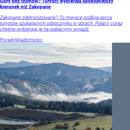
Góry bez tłumów? Turyści wybierają spokojniejszy
kierunek niż Zakopane
Zakopane zdetronizowane? To miejsce podbija serca
turystów szukających odpoczynku w górach. Polacy coraz
chętnie wybierają je na wakacyjny wyjazd.
Porady
Wiadomości