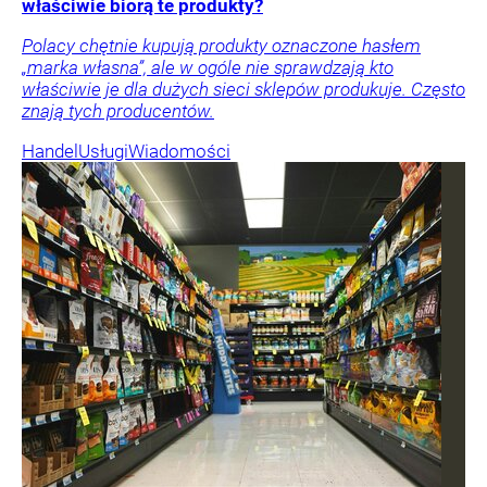
właściwie biorą te produkty?
Polacy chętnie kupują produkty oznaczone hasłem
„marka własna”, ale w ogóle nie sprawdzają kto
właściwie je dla dużych sieci sklepów produkuje. Często
znają tych producentów.
Handel
Usługi
Wiadomości