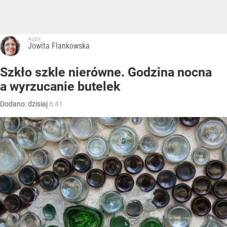
Autor:
Jowita Flankowska
Szkło szkle nierówne. Godzina nocna
a wyrzucanie butelek
Dodano:
dzisiaj
6:41