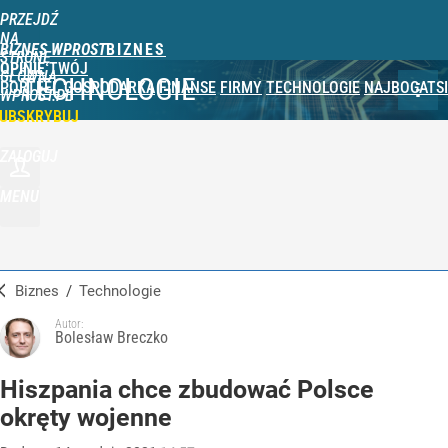
PRZEJDŹ
NA
BIZNES WPROST
STRONĘ
OPINIE
TWÓJ
GŁÓWNĄ
TECHNOLOGIE
PORTFEL
GOSPODARKA
FINANSE
FIRMY
TECHNOLOGIE
NAJBOGATSI
WPROST.PL
UBSKRYBUJ
ZALOGUJ
MENU
Biznes
/
Technologie
Autor:
Bolesław Breczko
Hiszpania chce zbudować Polsce
okręty wojenne