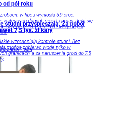
o od pół roku
zrobocia w lipcu wyniosła 5,9 proc. -
e wstępnych danych resortu pracy. Jeśli się
e studni przyspieszają. Za pobór
ierdzą, będziemy mieli pierwszy od pół
wet 7,5 tys. zł kary
ost.
skie wzmacniają kontrole studni. Bez
ia można pobierać wodę tylko w
w
spodarka
Praca
ych granicach, a za naruszenia grozi do 7,5
ry.
oradnik