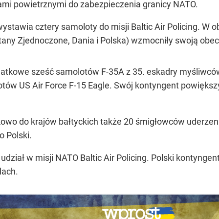
łami powietrznymi do zabezpieczenia granicy NATO.
stawia cztery samoloty do misji Baltic Air Policing. W obl
Stany Zjednoczone, Dania i Polska) wzmocniły swoją obec
tkowe sześć samolotów F-35A z 35. eskadry myśliwców z 
otów US Air Force F-15 Eagle. Swój kontyngent powiększ
owo do krajów bałtyckich także 20 śmigłowców uderzen
o Polski.
 udział w misji NATO Baltic Air Policing. Polski kontynge
lach.