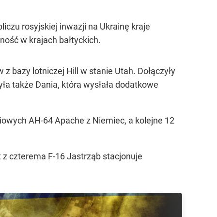
iczu rosyjskiej inwazji na Ukrainę kraje
ność w krajach bałtyckich.
bazy lotniczej Hill w stanie Utah. Dołączyły
yła także Dania, która wysłała dodatkowe
iowych AH-64 Apache z Niemiec, a kolejne 12
nt z czterema F-16 Jastrząb stacjonuje