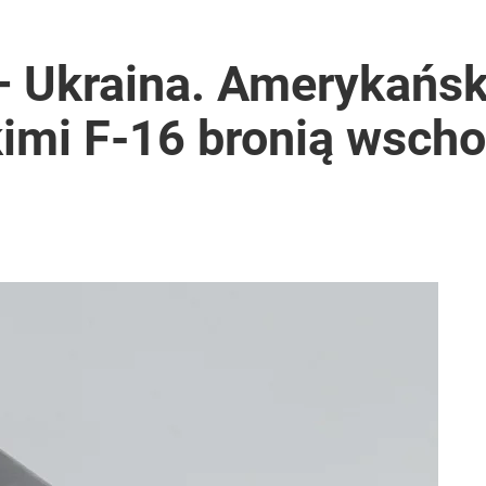
stać 500 zł mandatu
– Ukraina. Amerykańsk
imi F-16 bronią wschod
rzezi wołyńskiej