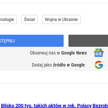
nologie
Świat
Wojna w Ukrainie
STĘPNIJ
Obserwuj nas
w
Google News
Dodaj jako
źródło w Google
Blisko 200 tys. takich aktów w rok. Polacy
Bezrobo