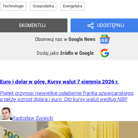
Technologie
Gospodarka
Energetyka
SKOMENTUJ
UDOSTĘPNIJ
Obserwuj nas
w
Google News
Dodaj jako
źródło w Google
Euro i dolar w górę. Kursy walut 7 sierpnia 2026 r.
Piątek przynosi niewielkie osłabienie franka szwajcarskiego,
a także wzrost dolara i euro. Oto kursy walut według NBP.
Radosław
Święcki