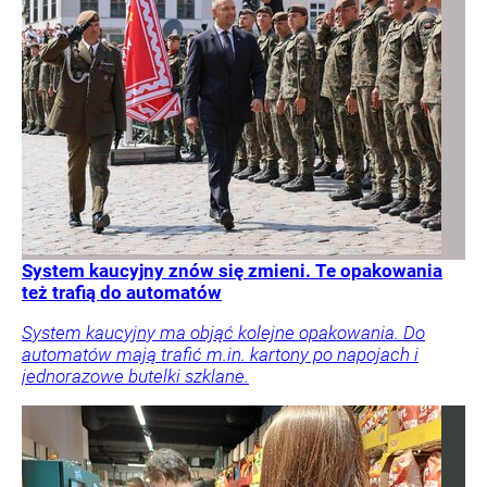
System kaucyjny znów się zmieni. Te opakowania
też trafią do automatów
System kaucyjny ma objąć kolejne opakowania. Do
automatów mają trafić m.in. kartony po napojach i
jednorazowe butelki szklane.