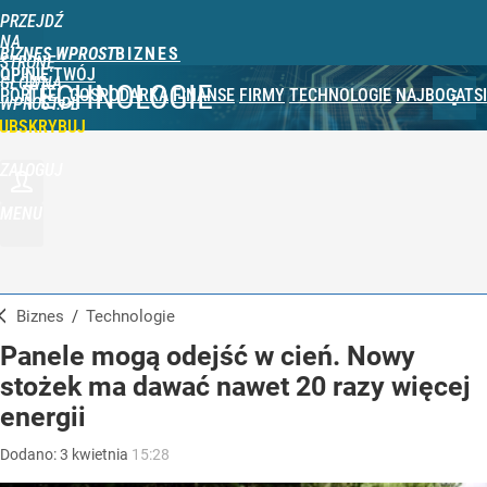
PRZEJDŹ
NA
BIZNES WPROST
STRONĘ
OPINIE
TWÓJ
GŁÓWNĄ
TECHNOLOGIE
PORTFEL
GOSPODARKA
FINANSE
FIRMY
TECHNOLOGIE
NAJBOGATSI
WPROST.PL
UBSKRYBUJ
ZALOGUJ
MENU
Biznes
/
Technologie
Panele mogą odejść w cień. Nowy
stożek ma dawać nawet 20 razy więcej
energii
Dodano:
3
kwietnia
15:28