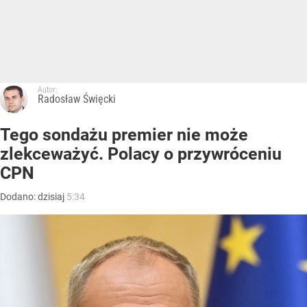
Autor:
Radosław Święcki
Tego sondażu premier nie może
zlekceważyć. Polacy o przywróceniu
CPN
Dodano:
dzisiaj
5:34