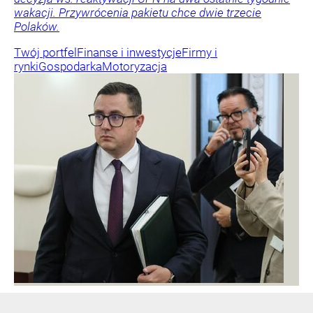
wakacji. Przywrócenia pakietu chce dwie trzecie
Polaków.
Twój portfel
Finanse i inwestycje
Firmy i
rynki
Gospodarka
Motoryzacja