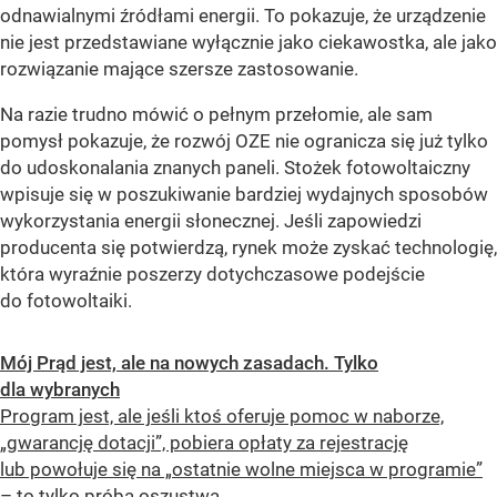
odnawialnymi źródłami energii. To pokazuje, że urządzenie
nie jest przedstawiane wyłącznie jako ciekawostka, ale jako
rozwiązanie mające szersze zastosowanie.
Na razie trudno mówić o pełnym przełomie, ale sam
pomysł pokazuje, że rozwój OZE nie ogranicza się już tylko
do udoskonalania znanych paneli.
Stożek fotowoltaiczny
wpisuje się w poszukiwanie bardziej wydajnych sposobów
wykorzystania energii słonecznej. Jeśli zapowiedzi
producenta się potwierdzą, rynek może zyskać technologię,
która wyraźnie poszerzy dotychczasowe podejście
do fotowoltaiki.
Mój Prąd jest, ale na nowych zasadach. Tylko
dla wybranych
Program jest, ale jeśli ktoś oferuje pomoc w naborze,
„gwarancję dotacji”, pobiera opłaty za rejestrację
lub powołuje się na „ostatnie wolne miejsca w programie”
– to tylko próba oszustwa.