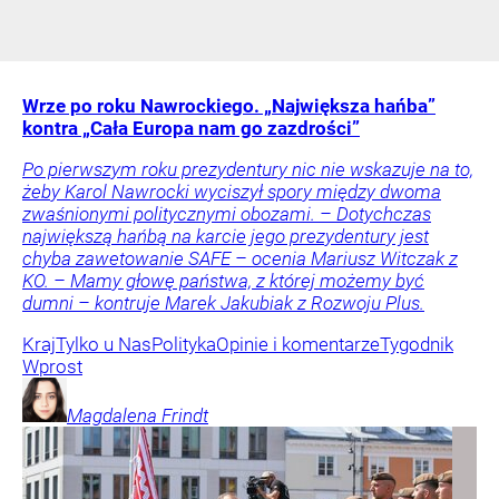
Wrze po roku Nawrockiego. „Największa hańba”
kontra „Cała Europa nam go zazdrości”
Po pierwszym roku prezydentury nic nie wskazuje na to,
żeby Karol Nawrocki wyciszył spory między dwoma
zwaśnionymi politycznymi obozami. – Dotychczas
największą hańbą na karcie jego prezydentury jest
chyba zawetowanie SAFE – ocenia Mariusz Witczak z
KO. – Mamy głowę państwa, z której możemy być
dumni – kontruje Marek Jakubiak z Rozwoju Plus.
Kraj
Tylko u Nas
Polityka
Opinie i komentarze
Tygodnik
Wprost
Magdalena
Frindt