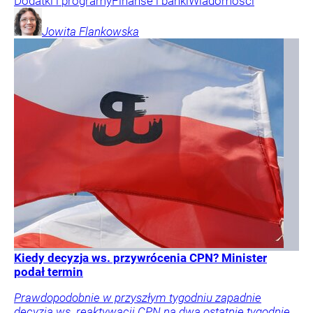
Dodatki i programy
Finanse i banki
Wiadomości
Jowita
Flankowska
Kiedy decyzja ws. przywrócenia CPN? Minister
podał termin
Prawdopodobnie w przyszłym tygodniu zapadnie
decyzja ws. reaktywacji CPN na dwa ostatnie tygodnie