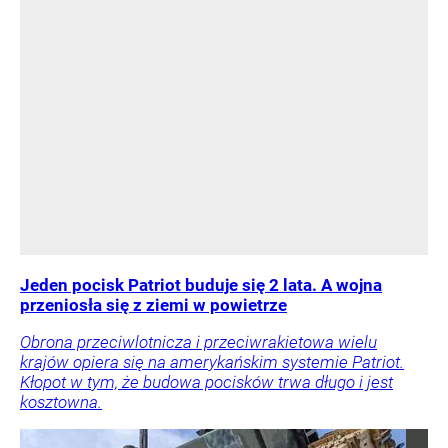
Jeden pocisk Patriot buduje się 2 lata. A wojna
przeniosła się z ziemi w powietrze
Obrona przeciwlotnicza i przeciwrakietowa wielu
krajów opiera się na amerykańskim systemie Patriot.
Kłopot w tym, że budowa pocisków trwa długo i jest
kosztowna.