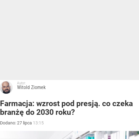
Autor:
Witold Ziomek
Farmacja: wzrost pod presją. co czeka
branżę do 2030 roku?
Dodano:
27
lipca
13:15