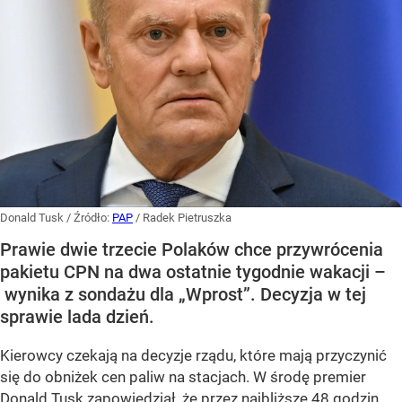
Donald Tusk
/ Źródło:
PAP
/
Radek Pietruszka
Prawie dwie trzecie Polaków chce przywrócenia
pakietu CPN na dwa ostatnie tygodnie wakacji –
wynika z sondażu dla „Wprost”. Decyzja w tej
sprawie lada dzień.
Kierowcy czekają na decyzje rządu, które mają przyczynić
się do obniżek cen paliw na stacjach. W środę premier
Donald Tusk zapowiedział, że przez najbliższe 48 godzin