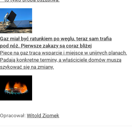
Gaz miał być ratunkiem po węglu, teraz sam trafia
pod nóż. Pierwsze zakazy są coraz bliżej
Piece na gaz tracą wsparcie i miejsce w unijnych planach.
Padają konkretne terminy, a właściciele domów muszą
szykować się na zmiany.
Opracował:
Witold Ziomek