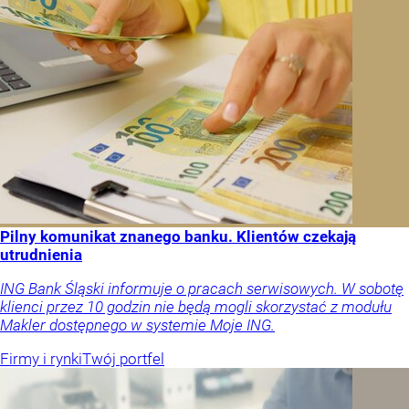
Pilny komunikat znanego banku. Klientów czekają
utrudnienia
ING Bank Śląski informuje o pracach serwisowych. W sobotę
klienci przez 10 godzin nie będą mogli skorzystać z modułu
Makler dostępnego w systemie Moje ING.
Firmy i rynki
Twój portfel