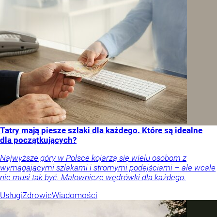
Tatry mają piesze szlaki dla każdego. Które są idealne
dla początkujących?
Najwyższe góry w Polsce kojarzą się wielu osobom z
wymagającymi szlakami i stromymi podejściami – ale wcale
nie musi tak być. Malownicze wędrówki dla każdego.
Usługi
Zdrowie
Wiadomości