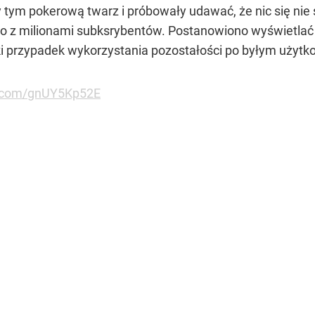
ym pokerową twarz i próbowały udawać, że nic się nie st
z milionami subksrybentów. Postanowiono wyświetlać na
ki przypadek wykorzystania pozostałości po byłym użytko
er.com/gnUY5Kp52E