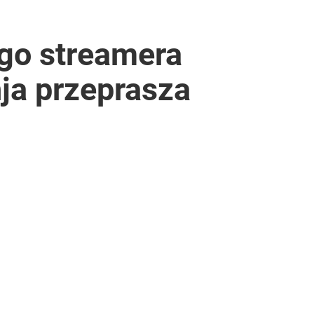
ego streamera
nja przeprasza