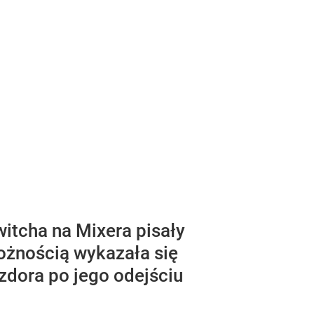
itcha na Mixera pisały
rożnością wykazała się
zdora po jego odejściu