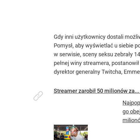
Gdy inni użytkownicy dostali możl
Pomysł, aby wyświetlać u siebie po
w serwisie, sceny seksu zebrały 14
pełnej winy streamera, postanowił 
dyrektor generalny Twitcha, Emme
Streamer zarobił 50 milionów za..
Najpop
go obe
milion