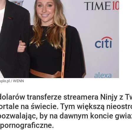
pix.pl
/
WENN
olarów transferze streamera Ninjy z Tw
ortale na świecie. Tym większą nieost
 pozwalając, by na dawnym koncie gwia
 pornograficzne.