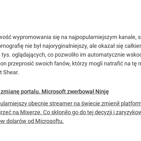
iwość wypromowania się na najpopularniejszym kanale, s
rnografię nie był najoryginalniejszy, ale okazał się cał
 tys. oglądających, co pozwoliło im automatycznie wskoc
on przeprosić swoich fanów, którzy mogli natrafić na tę 
t Shear.
. zmianę portalu. Microsoft zwerbował Ninję
ularniejszy obecnie streamer na świecie zmienił platfo
jrzeć na Mixerze. Co skłoniło go do tej decyzji i zaryzy
ów dolarów od Microsoftu.