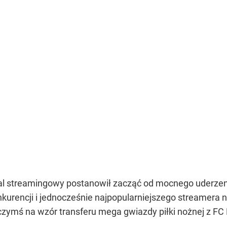
al streamingowy postanowił zacząć od mocnego uderzen
urencji i jednocześnie najpopularniejszego streamera na 
czymś na wzór transferu mega gwiazdy piłki nożnej z FC