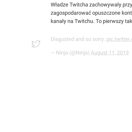
Władze Twitcha zachowywały przy t
zagospodarować opuszczone konto 
kanały na Twitchu. To pierwszy ta
Disgusted and so sorry.
pic.twitt
— Ninja (@Ninja)
August 11, 2019