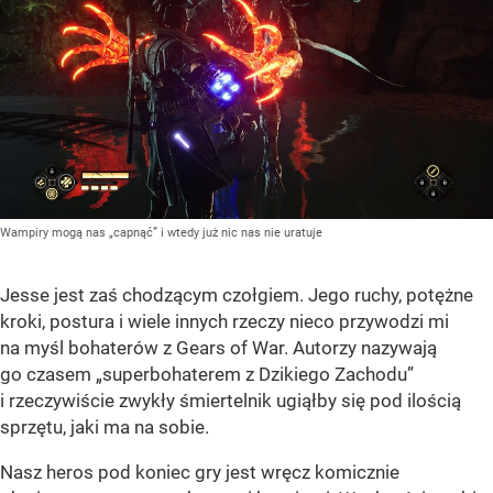
Wampiry mogą nas „capnąć” i wtedy już nic nas nie uratuje
Jesse jest zaś chodzącym czołgiem. Jego ruchy, potężne
kroki, postura i wiele innych rzeczy nieco przywodzi mi
na myśl bohaterów z Gears of War. Autorzy nazywają
go czasem „superbohaterem z Dzikiego Zachodu”
i rzeczywiście zwykły śmiertelnik ugiąłby się pod ilością
sprzętu, jaki ma na sobie.
Nasz heros pod koniec gry jest wręcz komicznie