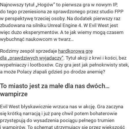
Najnowszy tytuł „Hogów” to pierwsza gra w nowym IP,
do tego przeniesiona ze sprawdzonego przez studio FPP
w perspektywę trzeciej osoby. Na dodatek pierwszy raz
zbudowana na silniku Unreal Engine 4. W Evil West jest
więc dużo eksperymentów. A te jak wiemy mogą czasem
wybuchnąć naukowcom w twarz…
Rodzimy zespół sprzedaje
hardkorową grę
dla „prawdziwych wyjadaczy”
. Tytuł akcji z krwi i kości, bez
wypełniaczy i lootboxów. Czy gra jest jak pełnokrwisty stek,
a może Polacy złapali gdzieś po drodze anemię?
To miasto jest za małe dla nas dwóch…
wampirze
Evil West błyskawicznie wrzuca nas w akcję. Gra zaczyna
się krótką narracją i już parę chwil potem bohaterowie
przystępują do wysadzenia pociągu pełnego trumien
i wampirów. To schemat utrzymujący się przez większość