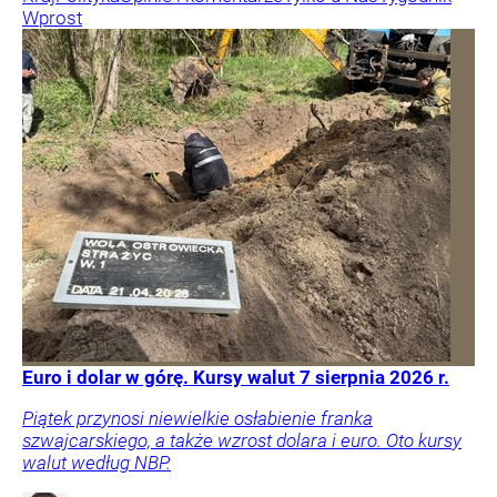
Wprost
Euro i dolar w górę. Kursy walut 7 sierpnia 2026 r.
Piątek przynosi niewielkie osłabienie franka
szwajcarskiego, a także wzrost dolara i euro. Oto kursy
walut według NBP.