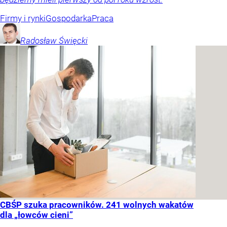
Firmy i rynki
Gospodarka
Praca
Radosław
Święcki
CBŚP szuka pracowników. 241 wolnych wakatów
dla „łowców cieni”