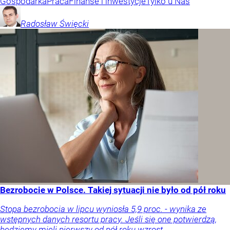
Gospodarka
Praca
Finanse i inwestycje
Tylko u Nas
Radosław
Święcki
Bezrobocie w Polsce. Takiej sytuacji nie było od pół roku
Stopa bezrobocia w lipcu wyniosła 5,9 proc. - wynika ze
wstępnych danych resortu pracy. Jeśli się one potwierdzą,
będziemy mieli pierwszy od pół roku wzrost.