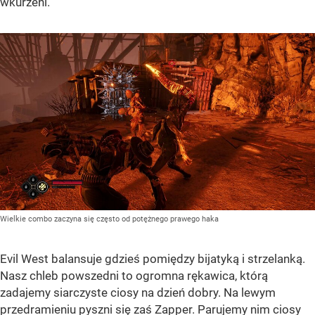
wkurzeni.
Wielkie combo zaczyna się często od potężnego prawego haka
Evil West balansuje gdzieś pomiędzy bijatyką i strzelanką.
Nasz chleb powszedni to ogromna rękawica, którą
zadajemy siarczyste ciosy na dzień dobry. Na lewym
przedramieniu pyszni się zaś Zapper. Parujemy nim ciosy