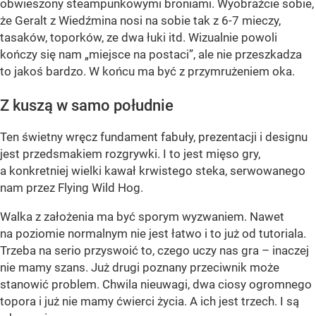
obwieszony steampunkowymi broniami. Wyobraźcie sobie,
że Geralt z Wiedźmina nosi na sobie tak z 6-7 mieczy,
tasaków, toporków, ze dwa łuki itd. Wizualnie powoli
kończy się nam „miejsce na postaci”, ale nie przeszkadza
to jakoś bardzo. W końcu ma być z przymrużeniem oka.
Z kuszą w samo południe
Ten świetny wręcz fundament fabuły, prezentacji i designu
jest przedsmakiem rozgrywki. I to jest mięso gry,
a konkretniej wielki kawał krwistego steka, serwowanego
nam przez Flying Wild Hog.
Walka z założenia ma być sporym wyzwaniem. Nawet
na poziomie normalnym nie jest łatwo i to już od tutoriala.
Trzeba na serio przyswoić to, czego uczy nas gra – inaczej
nie mamy szans. Już drugi poznany przeciwnik może
stanowić problem. Chwila nieuwagi, dwa ciosy ogromnego
topora i już nie mamy ćwierci życia. A ich jest trzech. I są