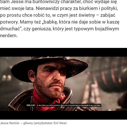
Sam Jesse ma buntowniczy charakter, choć wydaje się
mieć swoje lata. Nienawidzi pracy za biurkiem i polityki,
po prostu chce robić to, w czym jest świetny – zabijać
potwory. Mamy też „babkę, która nie daje sobie w kaszę
dmuchać”, czy geniusza, który jest typowym bojaźliwym
nerdem.
Jesse Rentier – główny (anty)bohater Evil West