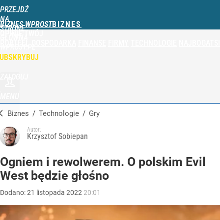
PRZEJDŹ
NA
BIZNES WPROST
STRONĘ
OPINIE
TWÓJ
GŁÓWNĄ
PORTFEL
GOSPODARKA
FINANSE
FIRMY
TECHNOLOGIE
NAJBOGATSI
WPROST.PL
UBSKRYBUJ
ZALOGUJ
MENU
Biznes
/
Technologie
/
Gry
Autor:
Krzysztof Sobiepan
Ogniem i rewolwerem. O polskim Evil
West będzie głośno
Dodano:
21
listopada
2022
20:01