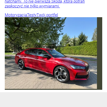
hatchami. To nie pierwsza Skoda, która potrafi
zaskoczyć nie tylko wymiarami.
Motoryzacja
Testy
Twój portfel