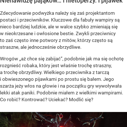
Nienawidzę pająków… i nietoperzy. I pijawek
Zdecydowanie podwyżka należy się zaś projektantom
postaci i przeciwników. Kluczowe dla fabuły wampiry są
nieco bardziej ludzkie, ale w walce szybko zmieniają się
w nieokrzesane i owłosione bestie. Zwykli przeciwnicy
to zaś często inne potwory z mitów, którzy często są
straszne, ale jednocześnie obrzydliwe.
Wrogów „aż chce się zabijać”, podobnie jak ma się ochotę
rozgnieść robaka, który jest właśnie trochę straszny,
a trochę obrzydliwy. Wielkiego przeciwnika z tarczą
i obwieszonego pijawkami po prostu się bałem. Jego
szarża jeży włos na głowie i na początku gry wywoływała
lekki atak paniki. Podobnie miałem z wielkimi wampirami.
Co robić? Kontrować? Uciekać? Modlić się?