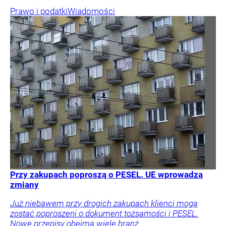
Prawo i podatki
Wiadomości
Przy zakupach poproszą o PESEL. UE wprowadza
zmiany
Już niebawem przy drogich zakupach klienci mogą
zostać poproszeni o dokument tożsamości i PESEL.
Nowe przepisy obejmą wiele branż.