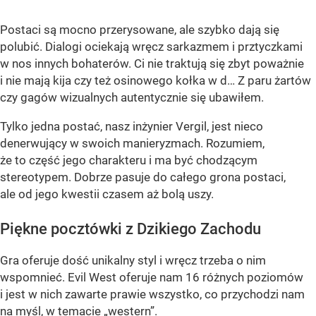
Postaci są mocno przerysowane, ale szybko dają się
polubić. Dialogi ociekają wręcz sarkazmem i prztyczkami
w nos innych bohaterów. Ci nie traktują się zbyt poważnie
i nie mają kija czy też osinowego kołka w d… Z paru żartów
czy gagów wizualnych autentycznie się ubawiłem.
Tylko jedna postać, nasz inżynier Vergil, jest nieco
denerwujący w swoich manieryzmach. Rozumiem,
że to część jego charakteru i ma być chodzącym
stereotypem. Dobrze pasuje do całego grona postaci,
ale od jego kwestii czasem aż bolą uszy.
Piękne pocztówki z Dzikiego Zachodu
Gra oferuje dość unikalny styl i wręcz trzeba o nim
wspomnieć. Evil West oferuje nam 16 różnych poziomów
i jest w nich zawarte prawie wszystko, co przychodzi nam
na myśl, w temacie „western”.