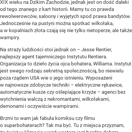
XIX wieku na Dzikim Zachodzie, jednak jest on dość daleki
od tego znanego z kart historii. Mamy tu co prawda
rewolwerowców, saloony i wyjętych spod prawa bandytów.
Jednocześnie na pustyni można spotkać wilkołaka,
a w kopalniach złota czają się nie tylko nietoperze, ale także
wampiry.
Na straży ludzkości stoi jednak on – Jesse Rentier,
najlepszy agent tajemniczego Instytutu Rentiera.
Organizacja to dzieło życia ojca bohatera, Williama. Instytut
jest swego rodzaju sekretną społecznością, bo niewielu
poza rządem USA wie o jego istnieniu. Wyposażeni
w najnowsze zdobycze techniki – elektryczne rękawice,
automatyczne kusze czy oślepiające krzyże – agenci bez
wytchnienia walczą z nekromantami, wilkołakami,
demonami i oczywiście wampirami.
Brzmi to wam jak fabuła komiksu czy filmu
o superbohaterach? Tak ma być. Tu z miejsca przyznam,