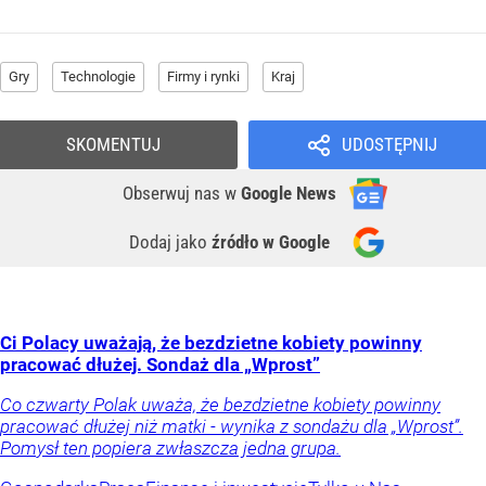
Gry
Technologie
Firmy i rynki
Kraj
SKOMENTUJ
UDOSTĘPNIJ
Obserwuj nas
w
Google News
Dodaj jako
źródło w Google
Ci Polacy uważają, że bezdzietne kobiety powinny
pracować dłużej. Sondaż dla „Wprost”
Co czwarty Polak uważa, że bezdzietne kobiety powinny
pracować dłużej niż matki - wynika z sondażu dla „Wprost”.
Pomysł ten popiera zwłaszcza jedna grupa.