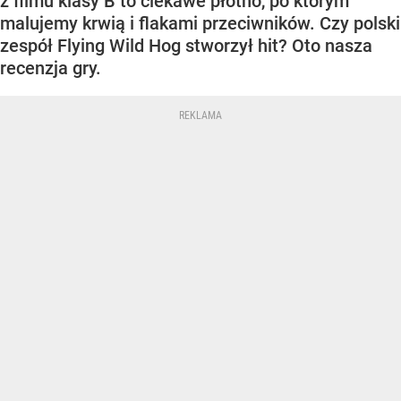
z filmu klasy B to ciekawe płótno, po którym
malujemy krwią i flakami przeciwników. Czy polski
zespół Flying Wild Hog stworzył hit? Oto nasza
recenzja gry.