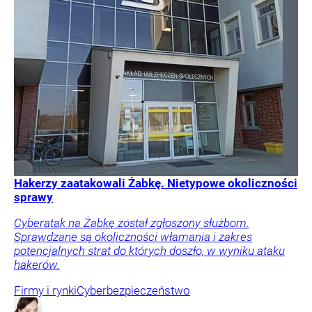
Hakerzy zaatakowali Żabkę. Nietypowe okoliczności
sprawy
Cyberatak na Żabkę został zgłoszony służbom.
Sprawdzane są okoliczności włamania i zakres
potencjalnych strat do których doszło, w wyniku ataku
hakerów.
Firmy i rynki
Cyberbezpieczeństwo