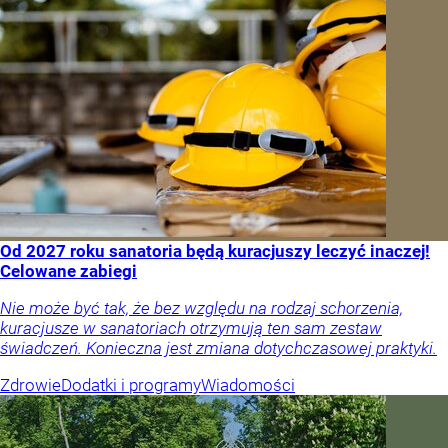
Od 2027 roku sanatoria będą kuracjuszy leczyć inaczej!
Celowane zabiegi
Nie może być tak, że bez względu na rodzaj schorzenia,
kuracjusze w sanatoriach otrzymują ten sam zestaw
świadczeń. Konieczna jest zmiana dotychczasowej praktyki.
Zdrowie
Dodatki i programy
Wiadomości