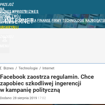
PRZEJDŹ
NA
BIZNES WPROST
STRONĘ
OPINIE
TWÓJ
GŁÓWNĄ
INTERNET
PORTFEL
GOSPODARKA
FINANSE
FIRMY
TECHNOLOGIE
NAJBOGATSI
WPROST.PL
UBSKRYBUJ
ZALOGUJ
MENU
Biznes
/
Technologie
/
Internet
Facebook zaostrza regulamin. Chce
zapobiec szkodliwej ingerencji
w kampanię polityczną
Dodano:
28
sierpnia
2019
17:02