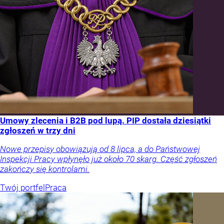
Umowy zlecenia i B2B pod lupą. PIP dostała dziesiątki
zgłoszeń w trzy dni
Nowe przepisy obowiązują od 8 lipca, a do Państwowej
Inspekcji Pracy wpłynęło już około 70 skarg. Część zgłoszeń
zakończy się kontrolami.
Twój portfel
Praca