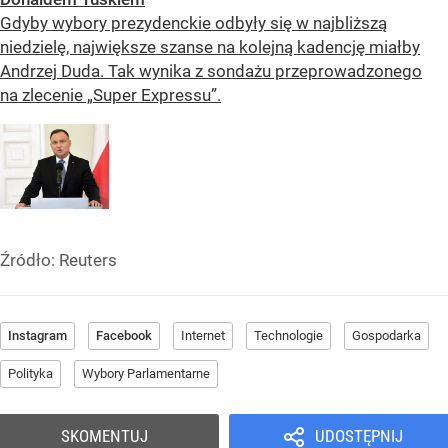
Gdyby wybory prezydenckie odbyły się w najbliższą
niedzielę, największe szanse na kolejną kadencję miałby
Andrzej Duda. Tak wynika z sondażu przeprowadzonego
na zlecenie „Super Expressu”.
Źródło:
Reuters
Instagram
Facebook
Internet
Technologie
Gospodarka
Polityka
Wybory Parlamentarne
SKOMENTUJ
UDOSTĘPNIJ