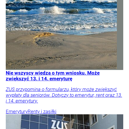
Nie wszyscy wiedzą o tym wniosku. Może
zwiększyć 13. i 14. emeryturę
ZUS przypomina o formularzu, który może zwiększyć
wypłaty dla seniorów. Dotyczy to emerytur, rent oraz 13.
i 14. emerytury.
Emerytury
Renty i zasiłki