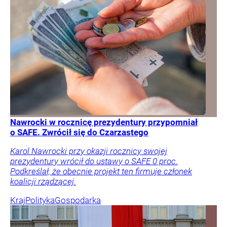
Nawrocki w rocznicę prezydentury przypomniał
o SAFE. Zwrócił się do Czarzastego
Karol Nawrocki przy okazji rocznicy swojej
prezydentury wrócił do ustawy o SAFE 0 proc.
Podkreślał, że obecnie projekt ten firmuje członek
koalicji rządzącej.
Kraj
Polityka
Gospodarka