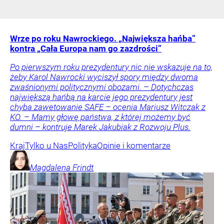
Wrze po roku Nawrockiego. „Największa hańba”
kontra „Cała Europa nam go zazdrości”
Po pierwszym roku prezydentury nic nie wskazuje na to,
żeby Karol Nawrocki wyciszył spory między dwoma
zwaśnionymi politycznymi obozami. – Dotychczas
największą hańbą na karcie jego prezydentury jest
chyba zawetowanie SAFE – ocenia Mariusz Witczak z
KO. – Mamy głowę państwa, z której możemy być
dumni – kontruje Marek Jakubiak z Rozwoju Plus.
Kraj
Tylko u Nas
Polityka
Opinie i komentarze
Magdalena
Frindt